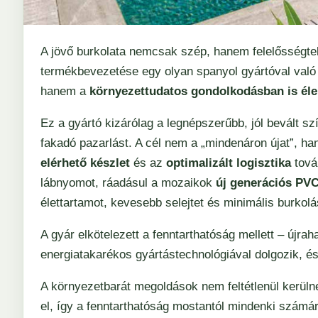
A jövő burkolata nemcsak szép, hanem felelősségtel
termékbevezetése egy olyan spanyol gyártóval va
hanem a
környezettudatos gondolkodásban is éle
Ez a gyártó kizárólag a legnépszerűbb, jól bevált sz
fakadó pazarlást. A cél nem a „mindenáron újat”, hane
elérhető készlet
és az
optimalizált logisztika
továb
lábnyomot, ráadásul a mozaikok
új generációs PVC
élettartamot, kevesebb selejtet és minimális burkol
A gyár elkötelezett a fenntarthatóság mellett – újr
energiatakarékos gyártástechnológiával dolgozik, és
A környezetbarát megoldások nem feltétlenül kerüln
el, így a fenntarthatóság mostantól mindenki szám