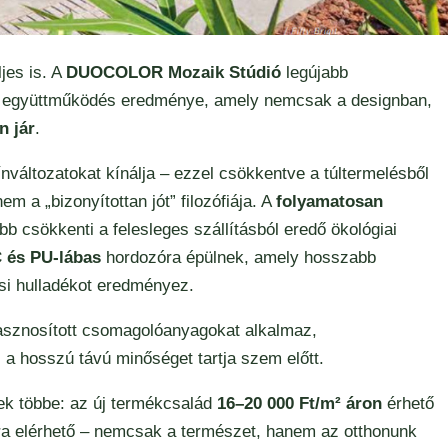
jes is. A
DUOCOLOR Mozaik Stúdió
legújabb
ló együttműködés eredménye, amely nemcsak a designban,
n jár
.
ínváltozatokat kínálja – ezzel csökkentve a túltermelésből
m a „bizonyítottan jót” filozófiája. A
folyamatosan
b csökkenti a felesleges szállításból eredő ökológiai
 és PU-lábas
hordozóra épülnek, amely hosszabb
ási hulladékot eredményez.
ahasznosított csomagolóanyagokat alkalmaz,
 a hosszú távú minőséget tartja szem előtt.
ek többe: az új termékcsalád
16–20 000 Ft/m² áron
érhető
ára elérhető – nemcsak a természet, hanem az otthonunk