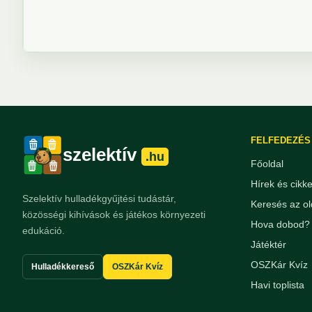
FELFEDEZÉS
szelektív
.hu
Főoldal
Hírek és cikk
Szelektív hulladékgyűjtési tudástár,
Keresés az ol
közösségi kihívások és játékos környezeti
Hova dobod? 
edukáció.
Játéktér
OSZKár Kvíz
Hulladékkereső
OSZKár Kvíz
Havi toplista