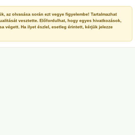
érjük, az olvasása során ezt vegye figyelembe! Tartalmazhat
ualitását vesztette. Előfordulhat, hogy egyes hivatkozások,
végett. Ha ilyet észlel, esetleg érintett, kérjük jelezze