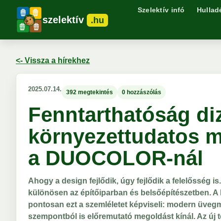
Szelektív infó
Hullad
szelektív
.hu
<- Vissza a hírekhez
2025.07.14.
392 megtekintés
0 hozzászólás
Fenntarthatóság diz
környezettudatos m
a DUOCOLOR-nál
Ahogy a design fejlődik, úgy fejlődik a felelősség 
különösen az építőiparban és belsőépítészetben.
pontosan ezt a szemléletet képviseli: modern üvegm
szempontból is előremutató megoldást kínál. Az új t