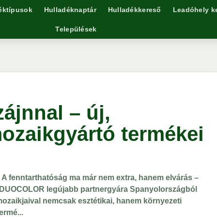
éktípusok
Hulladéknaptár
Hulladékkereső
Leadóhely k
Települések
ájnnal – új,
ozaikgyártó termékei
is. A fenntarthatóság ma már nem extra, hanem elvárás –
 A DUOCOLOR legújabb partnergyára Spanyolországból
ozaikjaival nemcsak esztétikai, hanem környezeti
ermé...