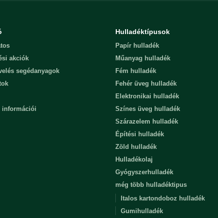
ó
Hulladéktípusok
tos
Papír hulladék
ési akciók
Műanyag hulladék
evelés segédanyagok
Fém hulladék
tok
Fehér üveg hulladék
Elektronikai hulladék
 információi
Színes üveg hulladék
Szárazelem hulladék
Építési hulladék
Zöld hulladék
Hulladékolaj
Gyógyszerhulladék
még több hulladéktipus
Italos kartondoboz hulladék
Gumihulladék