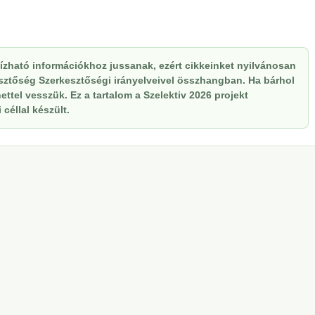
zható információkhoz jussanak, ezért cikkeinket nyilvánosan
kesztőség Szerkesztőségi irányelveivel összhangban. Ha bárhol
ttel vesszük. Ez a tartalom a Szelektiv 2026 projekt
céllal készült.