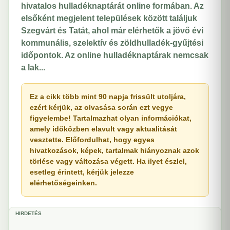
hivatalos hulladéknaptárát online formában. Az
elsőként megjelent települések között találjuk
Szegvárt és Tatát, ahol már elérhetők a jövő évi
kommunális, szelektív és zöldhulladék-gyűjtési
időpontok. Az online hulladéknaptárak nemcsak
a lak...
Ez a cikk több mint 90 napja frissült utoljára,
ezért kérjük, az olvasása során ezt vegye
figyelembe! Tartalmazhat olyan információkat,
amely időközben elavult vagy aktualitását
vesztette. Előfordulhat, hogy egyes
hivatkozások, képek, tartalmak hiányoznak azok
törlése vagy változása végett. Ha ilyet észlel,
esetleg érintett, kérjük jelezze
elérhetőségeinken.
HIRDETÉS