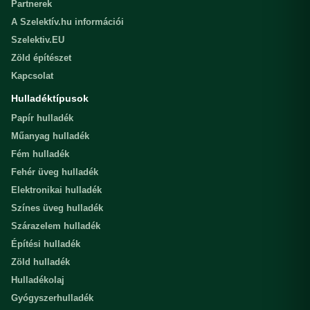
Partnerek
A Szelektív.hu információi
Szelektiv.EU
Zöld építészet
Kapcsolat
Hulladéktípusok
Papír hulladék
Műanyag hulladék
Fém hulladék
Fehér üveg hulladék
Elektronikai hulladék
Színes üveg hulladék
Szárazelem hulladék
Építési hulladék
Zöld hulladék
Hulladékolaj
Gyógyszerhulladék