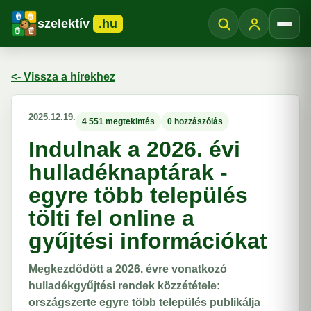
szelektív
.hu
Menü
<- Vissza a hírekhez
2025.12.19.
4 551 megtekintés
0 hozzászólás
Indulnak a 2026. évi
hulladéknaptárak -
egyre több település
tölti fel online a
gyűjtési információkat
Megkezdődött a 2026. évre vonatkozó
hulladékgyűjtési rendek közzététele:
országszerte egyre több település publikálja