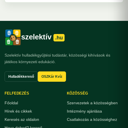
szelektív
.hu
Szelektív hulladékgyűjtési tudástár, közösségi kihívások és
játékos környezeti edukáció.
Hulladékkereső
OSZKár Kvíz
FELFEDEZÉS
KÖZÖSSÉG
Főoldal
Szervezetek a közösségben
Hírek és cikkek
Intézmény ajánlása
Keresés az oldalon
Csatlakozás a közösséghez
Hova dobod? kereső