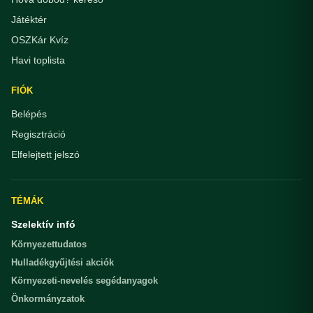
Játéktér
OSZKár Kvíz
Havi toplista
FIÓK
Belépés
Regisztráció
Elfelejtett jelszó
TÉMÁK
Szelektív infó
Környezettudatos
Hulladékgyűjtési akciók
Környezeti-nevelés segédanyagok
Önkormányzatok