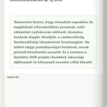
Számunkra fontos, hogy olvasóink naprakész és
megbízható információkhoz jussanak, ezért
cikkeinket nyilvánosan elérhető, hivatalos
források alapján készítjük, a szerkesztőség
Szerkesztőségi irányelveivel összhangban. Ha
bárhol tárgyi pontatlanságot észlelnek, annak
jelzését köszönettel vesszük. Ez a tartalom a
Szelektiv 2026 projekt részeként, lakossági
tájékoztató és környezeti nevelési céllal készült.
HIRDETÉS