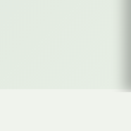
szelektív
.hu
Szelektív hulladékgyűjtési tudástár, közösségi kihívások és