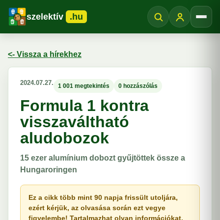
szelektív
.hu
Menü
<- Vissza a hírekhez
2024.07.27.
1 001 megtekintés
0 hozzászólás
Formula 1 kontra
visszaváltható
aludobozok
15 ezer alumínium dobozt gyűjtöttek össze a
Hungaroringen
Ez a cikk több mint 90 napja frissült utoljára,
ezért kérjük, az olvasása során ezt vegye
figyelembe! Tartalmazhat olyan információkat,