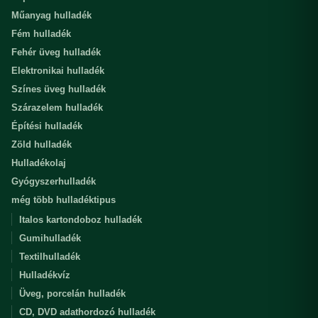
Műanyag hulladék
Fém hulladék
Fehér üveg hulladék
Elektronikai hulladék
Színes üveg hulladék
Szárazelem hulladék
Építési hulladék
Zöld hulladék
Hulladékolaj
Gyógyszerhulladék
még több hulladéktipus
Italos kartondoboz hulladék
Gumihulladék
Textilhulladék
Hulladékvíz
Üveg, porcelán hulladék
CD, DVD adathordozó hulladék