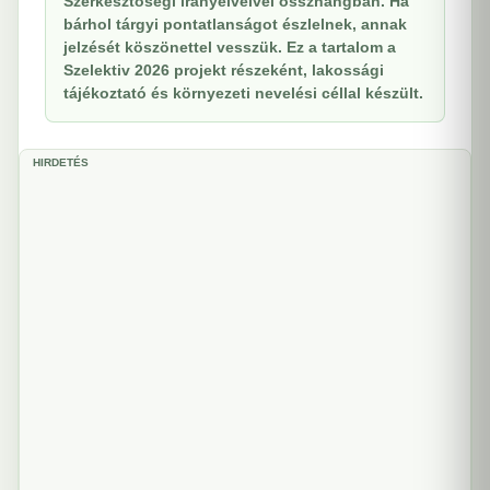
Szerkesztőségi irányelveivel összhangban. Ha
bárhol tárgyi pontatlanságot észlelnek, annak
jelzését köszönettel vesszük. Ez a tartalom a
Szelektiv 2026 projekt részeként, lakossági
tájékoztató és környezeti nevelési céllal készült.
HIRDETÉS