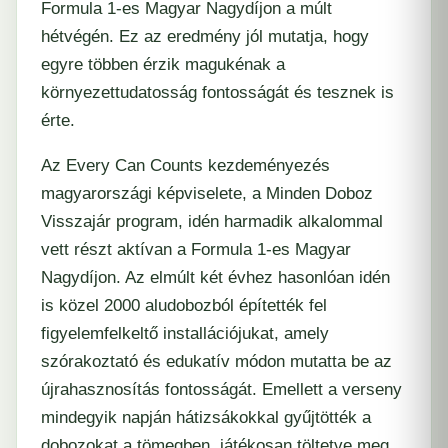
Formula 1-es Magyar Nagydíjon a múlt
hétvégén. Ez az eredmény jól mutatja, hogy
egyre többen érzik magukénak a
környezettudatosság fontosságát és tesznek is
érte.
Az Every Can Counts kezdeményezés
magyarországi képviselete, a Minden Doboz
Visszajár program, idén harmadik alkalommal
vett részt aktívan a Formula 1-es Magyar
Nagydíjon. Az elmúlt két évhez hasonlóan idén
is közel 2000 aludobozból építették fel
figyelemfelkeltő installációjukat, amely
szórakoztató és edukatív módon mutatta be az
újrahasznosítás fontosságát. Emellett a verseny
mindegyik napján hátizsákokkal gyűjtötték a
dobozokat a tömegben, játékosan töltetve meg