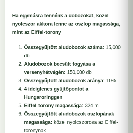
Ha egymásra tennénk a dobozokat, közel
nyolcszor akkora lenne az oszlop magassága,
mint az Eiffel-torony
Összegyűjtött aludobozok száma:
15,000
db
Aludobozok becsült fogyása a
versenyhétvégén:
150,000 db
Összegyűjtött aludobozok aránya:
10%
4 ideiglenes gyűjtőpontot a
Hungaroringgen
Eiffel-torony magassága:
324 m
Összegyűjtött aludobozok oszlopának
magassága:
közel nyolcszorosa az Eiffel-
toronynak