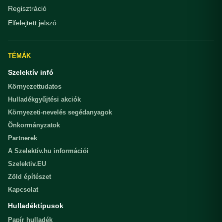
Regisztráció
Elfelejtett jelszó
TÉMÁK
Szelektív infó
Környezettudatos
Hulladékgyűjtési akciók
Környezeti-nevelés segédanyagok
Önkormányzatok
Partnerek
A Szelektív.hu információi
Szelektiv.EU
Zöld építészet
Kapcsolat
Hulladéktípusok
Papír hulladék