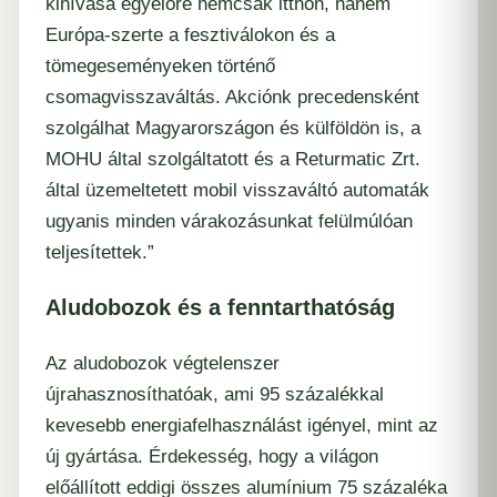
kihívása egyelőre nemcsak itthon, hanem
Európa-szerte a fesztiválokon és a
tömegeseményeken történő
csomagvisszaváltás. Akciónk precedensként
szolgálhat Magyarországon és külföldön is, a
MOHU által szolgáltatott és a Returmatic Zrt.
által üzemeltetett mobil visszaváltó automaták
ugyanis minden várakozásunkat felülmúlóan
teljesítettek.”
Aludobozok és a fenntarthatóság
Az aludobozok végtelenszer
újrahasznosíthatóak, ami 95 százalékkal
kevesebb energiafelhasználást igényel, mint az
új gyártása. Érdekesség, hogy a világon
előállított eddigi összes alumínium 75 százaléka