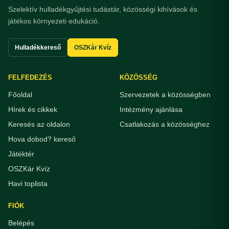
Szelektív hulladékgyűjtési tudástár, közösségi kihívások és
játékos környezeti edukáció.
Hulladékkereső
OSZKár Kvíz
FELFEDEZÉS
KÖZÖSSÉG
Főoldal
Szervezetek a közösségben
Hírek és cikkek
Intézmény ajánlása
Keresés az oldalon
Csatlakozás a közösséghez
Hova dobod? kereső
Játéktér
OSZKár Kvíz
Havi toplista
FIÓK
Belépés