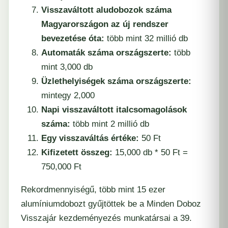
Visszaváltott aludobozok száma
Magyarországon az új rendszer
bevezetése óta:
több mint 32 millió db
Automaták száma országszerte:
több
mint 3,000 db
Üzlethelyiségek száma országszerte:
mintegy 2,000
Napi visszaváltott italcsomagolások
száma:
több mint 2 millió db
Egy visszaváltás értéke:
50 Ft
Kifizetett összeg:
15,000 db * 50 Ft =
750,000 Ft
Rekordmennyiségű, több mint 15 ezer
alumíniumdobozt gyűjtöttek be a Minden Doboz
Visszajár kezdeményezés munkatársai a 39.