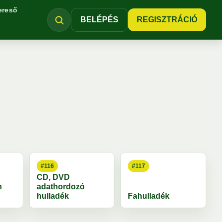
ereső
BELÉPÉS
REGISZTRÁCIÓ
#116
#117
CD, DVD
n
adathordozó
hulladék
Fahulladék