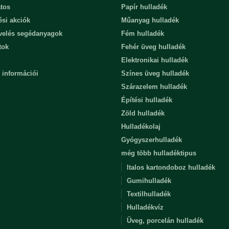
tos
Papír hulladék
ési akciók
Műanyag hulladék
evelés segédanyagok
Fém hulladék
tok
Fehér üveg hulladék
Elektronikai hulladék
 információi
Színes üveg hulladék
Szárazelem hulladék
Építési hulladék
Zöld hulladék
Hulladékolaj
Gyógyszerhulladék
még több hulladéktipus
Italos kartondoboz hulladék
Gumihulladék
Textilhulladék
Hulladékvíz
Üveg, porcelán hulladék