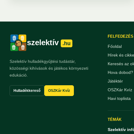
FELFEDEZÉS
szelektív
.hu
Főoldal
Hírek és cikk
Szelektív hulladékgyűjtési tudástár,
Keresés az ol
közösségi kihívások és játékos környezeti
Hova dobod? 
edukáció.
Játéktér
OSZKár Kvíz
Hulladékkereső
OSZKár Kvíz
Havi toplista
TÉMÁK
Szelektív inf