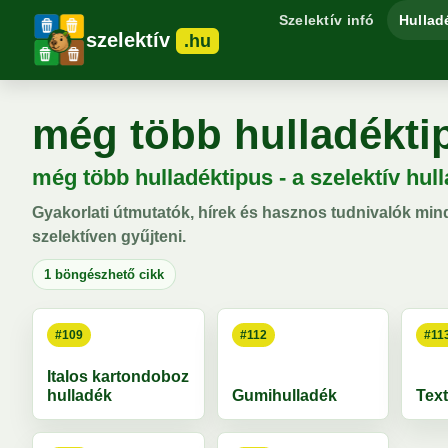
Szelektív infó
Hullad
szelektív
.hu
még több hulladékti
még több hulladéktipus - a szelektív hul
Gyakorlati útmutatók, hírek és hasznos tudnivalók min
szelektíven gyűjteni.
1 böngészhető cikk
#109
#112
#11
Italos kartondoboz
hulladék
Gumihulladék
Text