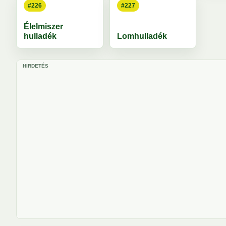
#226
#227
Élelmiszer
hulladék
Lomhulladék
HIRDETÉS