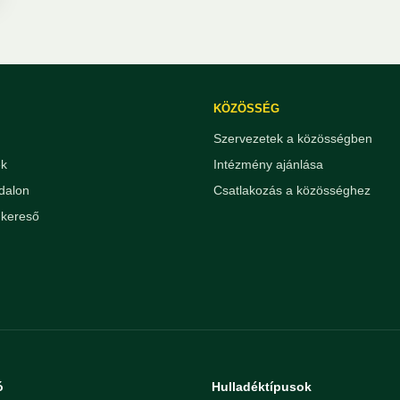
KÖZÖSSÉG
Szervezetek a közösségben
ek
Intézmény ajánlása
dalon
Csatlakozás a közösséghez
kereső
ó
Hulladéktípusok