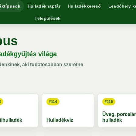
éktípusok
Hulladéknaptár
Hulladékkereső
Leadóhely k
Települések
pus
ladékgyűjtés világa
denkinek, aki tudatosabban szeretne
3
#114
#115
Üveg, porcelá
ilhulladék
Hulladékvíz
hulladék