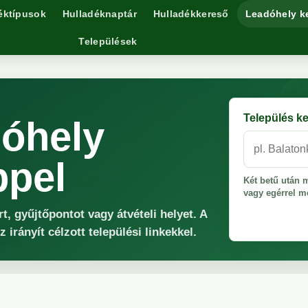
éktípusok
Hulladéknaptár
Hulladékkereső
Leadóhely k
Települések
Település k
dóhely
ppel
Két betű után m
vagy egérrel me
, gyűjtőpontot vagy átvételi helyet. A
Kezdj el gé
irányít célzott települési linkekkel.