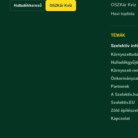
OSZKár Kvíz
Hulladékkereső
OSZKár Kvíz
Havi toplista
TÉMÁK
Szelektív inf
Környezettuda
Hulladékgyűjt
Környezeti-n
Önkormányza
Partnerek
A Szelektív.hu
Szelektiv.EU
Zöld építészet
Kapcsolat