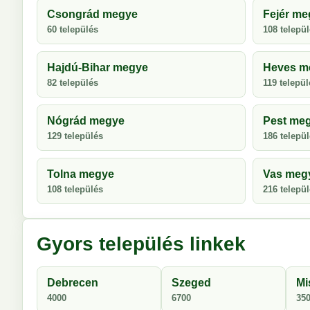
Csongrád megye
Fejér me
60 település
108 telepü
Hajdú-Bihar megye
Heves m
82 település
119 települ
Nógrád megye
Pest me
129 település
186 telepü
Tolna megye
Vas meg
108 település
216 telepü
Gyors település linkek
Debrecen
Szeged
Mi
4000
6700
35