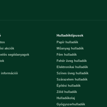
ó
Hulladéktípusok
tos
Papír hulladék
ési akciók
Műanyag hulladék
evelés segédanyagok
Fém hulladék
tok
Fehér üveg hulladék
Elektronikai hulladék
 információi
Színes üveg hulladék
Szárazelem hulladék
Építési hulladék
Zöld hulladék
Hulladékolaj
Gyógyszerhulladék