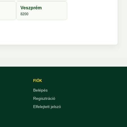
Veszprém
8200
FIÓK
Belépés
Regisztráció
Elfelejtett jelszó