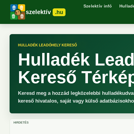
Szelektív infó
Hullad
szelektív
.hu
HULLADÉK LEADÓHELY KERESŐ
Hulladék Lea
Kereső Térké
Keresd meg a hozzád legközelebbi hulladékudvart
kereső hivatalos, saját vagy külső adatbázisokhoz 
HIRDETÉS