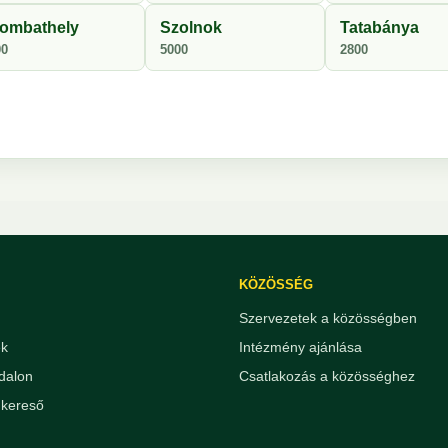
ombathely
Szolnok
Tatabánya
00
5000
2800
KÖZÖSSÉG
Szervezetek a közösségben
ek
Intézmény ajánlása
dalon
Csatlakozás a közösséghez
kereső