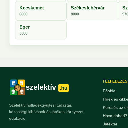
Kecskemét
Székesfehérvár
Sz
6000
8000
97
Eger
3300
FELFEDEZÉS
szelektív
.hu
Főoldal
Hírek és cikk
Szelektív hulladékgyűjtési tudástár,
Keresés az ol
közösségi kihívások és játékos környezeti
Hova dobod? 
edukáció.
Játéktér