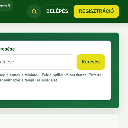
ereső
BELÉPÉS
REGISZTRÁCIÓ
eresése
Keresés
egjelennek a találatok. Fel/le nyíllal választhatsz, Enterrel
gnyithatod a település aloldalát.
pelni a kereséshez.