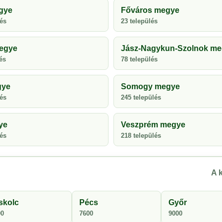
gye
Főváros megye
lés
23 település
egye
Jász-Nagykun-Szolnok m
és
78 település
gye
Somogy megye
lés
245 település
ye
Veszprém megye
lés
218 település
A k
skolc
Pécs
Győr
00
7600
9000