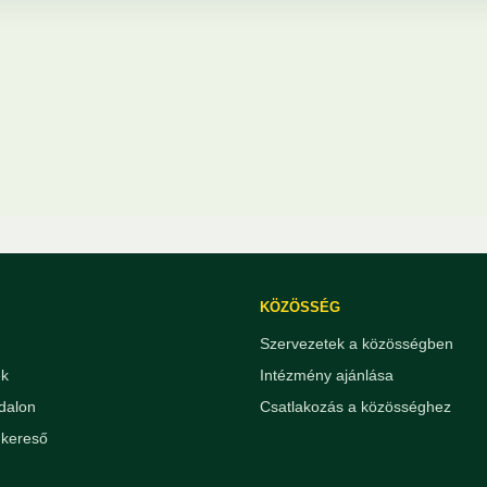
KÖZÖSSÉG
Szervezetek a közösségben
ek
Intézmény ajánlása
dalon
Csatlakozás a közösséghez
kereső