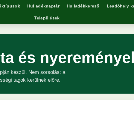
éktípusok
Hulladéknaptár
Hulladékkereső
Leadóhely k
Települések
ista és nyereménye
pján készül. Nem sorsolás: a
össégi tagok kerülnek előre.