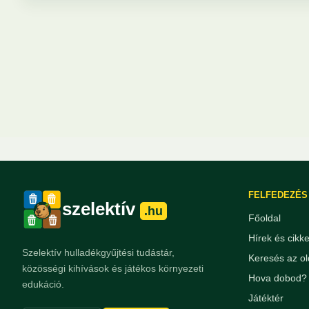
FELFEDEZÉS
szelektív
.hu
Főoldal
Hírek és cikk
Szelektív hulladékgyűjtési tudástár,
Keresés az ol
közösségi kihívások és játékos környezeti
Hova dobod? 
edukáció.
Játéktér