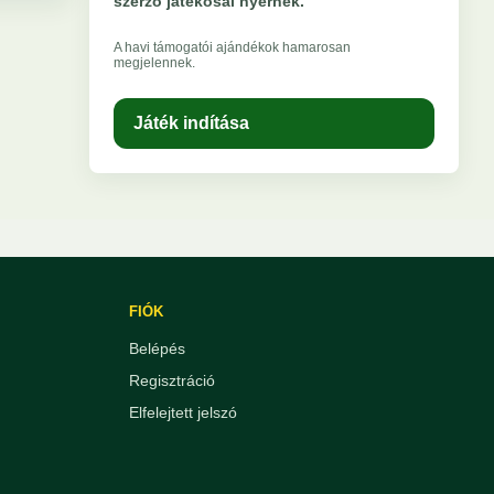
szerző játékosai nyernek.
A havi támogatói ajándékok hamarosan
megjelennek.
Játék indítása
FIÓK
Belépés
Regisztráció
Elfelejtett jelszó