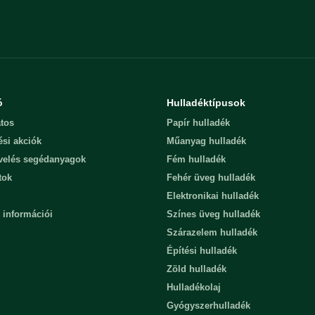
ó
Hulladéktípusok
tos
Papír hulladék
ési akciók
Műanyag hulladék
evelés segédanyagok
Fém hulladék
tok
Fehér üveg hulladék
Elektronikai hulladék
 információi
Színes üveg hulladék
Szárazelem hulladék
Építési hulladék
Zöld hulladék
Hulladékolaj
Gyógyszerhulladék