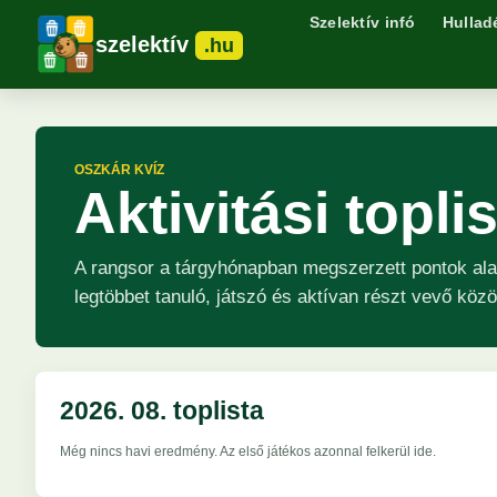
Szelektív infó
Hullad
szelektív
.hu
OSZKÁR KVÍZ
Aktivitási topl
A rangsor a tárgyhónapban megszerzett pontok ala
legtöbbet tanuló, játszó és aktívan részt vevő köz
2026. 08. toplista
Még nincs havi eredmény. Az első játékos azonnal felkerül ide.