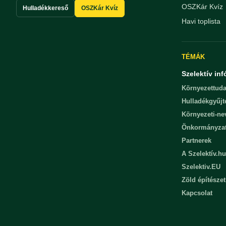
OSZKár Kvíz
Hulladékkereső
OSZKár Kvíz
Havi toplista
TÉMÁK
Szelektív inf
Környezettuda
Hulladékgyűjt
Környezeti-n
Önkormányza
Partnerek
A Szelektív.hu
Szelektiv.EU
Zöld építészet
Kapcsolat