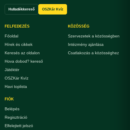
Hulladékkereső
OSZKár Kvíz
FELFEDEZÉS
KÖZÖSSÉG
Főoldal
Szervezetek a közösségben
Hírek és cikkek
Intézmény ajánlása
Keresés az oldalon
Csatlakozás a közösséghez
Hova dobod? kereső
Játéktér
OSZKár Kvíz
Havi toplista
FIÓK
Belépés
Regisztráció
Elfelejtett jelszó