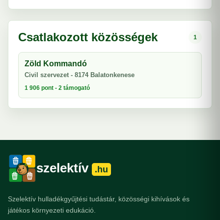
Csatlakozott közösségek
1
Zöld Kommandó
Civil szervezet - 8174 Balatonkenese
1 906 pont - 2 támogató
szelektív
.hu
Szelektív hulladékgyűjtési tudástár, közösségi kihívások és
játékos környezeti edukáció.