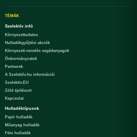
TÉMÁK
Szelektív infó
Környezettudatos
Hulladékgyűjtési akciók
Környezeti-nevelés segédanyagok
Önkormányzatok
Partnerek
A Szelektív.hu információi
Szelektiv.EU
Zöld építészet
Kapcsolat
Hulladéktípusok
Papír hulladék
Műanyag hulladék
Fém hulladék