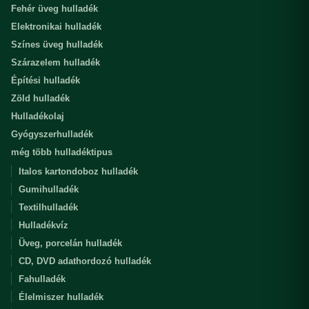
Fehér üveg hulladék
Elektronikai hulladék
Színes üveg hulladék
Szárazelem hulladék
Építési hulladék
Zöld hulladék
Hulladékolaj
Gyógyszerhulladék
még több hulladéktipus
Italos kartondoboz hulladék
Gumihulladék
Textilhulladék
Hulladékvíz
Üveg, porcelán hulladék
CD, DVD adathordozó hulladék
Fahulladék
Élelmiszer hulladék