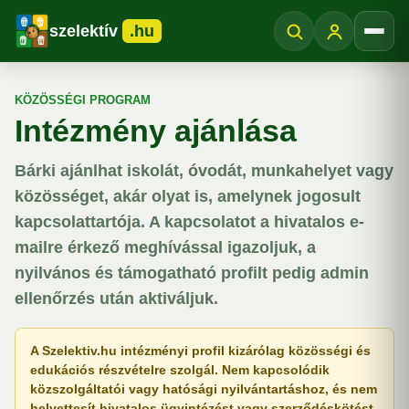
szelektív
.hu
Menü
KÖZÖSSÉGI PROGRAM
Intézmény ajánlása
Bárki ajánlhat iskolát, óvodát, munkahelyet vagy
közösséget, akár olyat is, amelynek jogosult
kapcsolattartója. A kapcsolatot a hivatalos e-
mailre érkező meghívással igazoljuk, a
nyilvános és támogatható profilt pedig admin
ellenőrzés után aktiváljuk.
A Szelektiv.hu intézményi profil kizárólag közösségi és
edukációs részvételre szolgál. Nem kapcsolódik
közszolgáltatói vagy hatósági nyilvántartáshoz, és nem
helyettesít hivatalos ügyintézést vagy szerződéskötést.