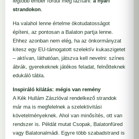
legtöbb ember fordul meg lazítani:
a nyári
strandokon
.
Ha valahol lenne értelme ökotudatosságot
építeni, az pontosan a Balaton partja lenne.
Ehhez azonban nem elég, ha az önkormányzat
kitesz egy EU-támogatott szelektív kukaszigetet
– aktívan, láthatóan, játszva kell nevelni: színes
ábrák, gyerekeknek játékos feladat, felnőtteknek
edukáló tábla.
Inspiráló kilátás: mégis van remény
A Kék Hullám Zászlóval rendelkező strandok
már ma is megfelelnek a szelektivitási
követelményeknek. Ahol van minősítés, ott van
rendszer is. Példát mutat Csopak, Balatonfüred
vagy Balatonalmádi. Egyre több szabadstrand is