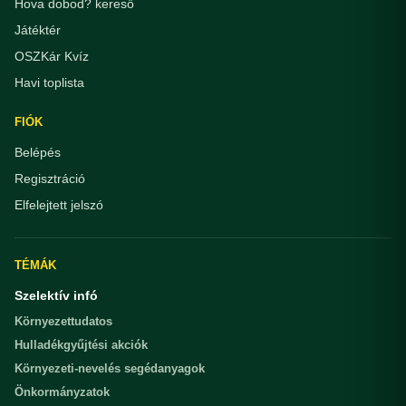
Hova dobod? kereső
Játéktér
OSZKár Kvíz
Havi toplista
FIÓK
Belépés
Regisztráció
Elfelejtett jelszó
TÉMÁK
Szelektív infó
Környezettudatos
Hulladékgyűjtési akciók
Környezeti-nevelés segédanyagok
Önkormányzatok