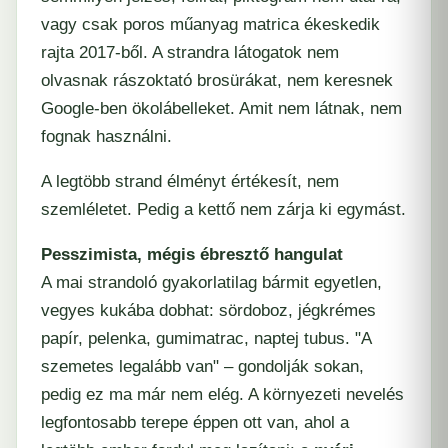
vagy csak poros műanyag matrica ékeskedik
rajta 2017-ből. A strandra látogatok nem
olvasnak rászoktató brosürákat, nem keresnek
Google-ben ökolábelleket. Amit nem látnak, nem
fognak használni.
A legtöbb strand élményt értékesít, nem
szemléletet. Pedig a kettő nem zárja ki egymást.
Pesszimista, mégis ébresztő hangulat
A mai strandoló gyakorlatilag bármit egyetlen,
vegyes kukába dobhat: sördoboz, jégkrémes
papír, pelenka, gumimatrac, naptej tubus. "A
szemetes legalább van" – gondolják sokan,
pedig ez ma már nem elég. A környezeti nevelés
legfontosabb terepe éppen ott van, ahol a