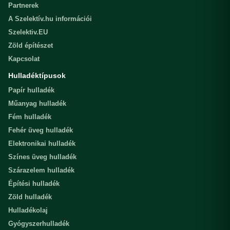
Partnerek
A Szelektív.hu információi
Szelektiv.EU
Zöld építészet
Kapcsolat
Hulladéktípusok
Papír hulladék
Műanyag hulladék
Fém hulladék
Fehér üveg hulladék
Elektronikai hulladék
Színes üveg hulladék
Szárazelem hulladék
Építési hulladék
Zöld hulladék
Hulladékolaj
Gyógyszerhulladék