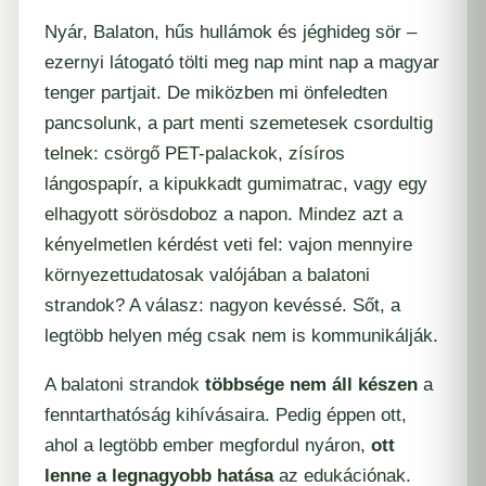
Nyár, Balaton, hűs hullámok és jéghideg sör –
ezernyi látogató tölti meg nap mint nap a magyar
tenger partjait. De miközben mi önfeledten
pancsolunk, a part menti szemetesek csordultig
telnek: csörgő PET-palackok, zísíros
lángospapír, a kipukkadt gumimatrac, vagy egy
elhagyott sörösdoboz a napon. Mindez azt a
kényelmetlen kérdést veti fel: vajon mennyire
környezettudatosak valójában a balatoni
strandok? A válasz: nagyon kevéssé. Sőt, a
legtöbb helyen még csak nem is kommunikálják.
A balatoni strandok
többsége nem áll készen
a
fenntarthatóság kihívásaira. Pedig éppen ott,
ahol a legtöbb ember megfordul nyáron,
ott
lenne a legnagyobb hatása
az edukációnak.