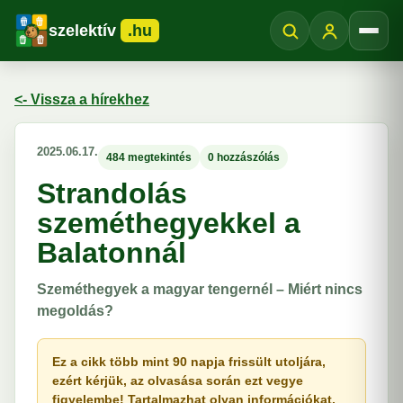
szelektív
.hu
Menü
<- Vissza a hírekhez
2025.06.17.
484 megtekintés
0 hozzászólás
Strandolás
szeméthegyekkel a
Balatonnál
Szeméthegyek a magyar tengernél – Miért nincs
megoldás?
Ez a cikk több mint 90 napja frissült utoljára,
ezért kérjük, az olvasása során ezt vegye
figyelembe! Tartalmazhat olyan információkat,