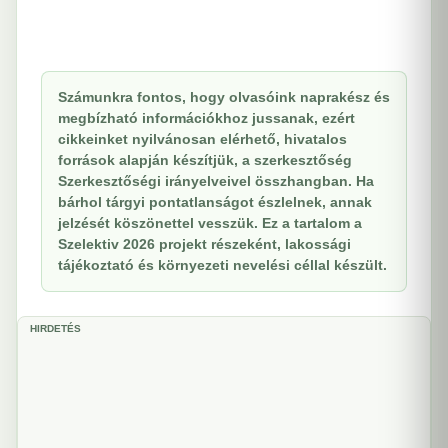
Számunkra fontos, hogy olvasóink naprakész és
megbízható információkhoz jussanak, ezért
cikkeinket nyilvánosan elérhető, hivatalos
források alapján készítjük, a szerkesztőség
Szerkesztőségi irányelveivel összhangban. Ha
bárhol tárgyi pontatlanságot észlelnek, annak
jelzését köszönettel vesszük. Ez a tartalom a
Szelektiv 2026 projekt részeként, lakossági
tájékoztató és környezeti nevelési céllal készült.
HIRDETÉS