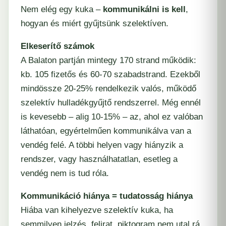
Nem elég egy kuka –
kommunikálni is kell
,
hogyan és miért gyűjtsünk szelektíven.
Elkeserítő számok
A Balaton partján mintegy 170 strand működik:
kb. 105 fizetős és 60-70 szabadstrand. Ezekből
mindössze 20-25% rendelkezik valós, működő
szelektív hulladékgyűjtő rendszerrel. Még ennél
is kevesebb – alig 10-15% – az, ahol ez valóban
láthatóan, egyértelműen kommunikálva van a
vendég felé. A többi helyen vagy hiányzik a
rendszer, vagy használhatatlan, esetleg a
vendég nem is tud róla.
Kommunikáció hiánya = tudatosság hiánya
Hiába van kihelyezve szelektív kuka, ha
semmilyen jelzés, felirat, piktogram nem utal rá,