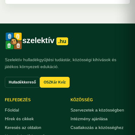
szelektív
.hu
Szelektív hulladékgyűjtési tudástár, közösségi kihívások és
játékos környezeti edukáció.
Hulladékkereső
OSZKár Kvíz
FELFEDEZÉS
KÖZÖSSÉG
Főoldal
Szervezetek a közösségben
Hírek és cikkek
Intézmény ajánlása
Keresés az oldalon
Csatlakozás a közösséghez