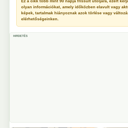
Ez a cikk több mint 90 napja frissült utoljára, ezért k
olyan információkat, amely időközben elavult vagy akt
képek, tartalmak hiányoznak azok törlése vagy változása 
elérhetőségeinken.
HIRDETÉS