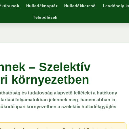
éktípusok
Hulladéknaptár
Hulladékkereső
Leadóhely k
Települések
nnek – Szelektív
ari környezetben
láthatóság és tudatosság alapvető feltételei a hatékony
artási folyamatokban jelennek meg, hanem abban is,
működő ipari környezetben a szelektív hulladékgyűjtés