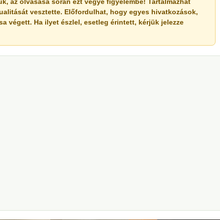
érjük, az olvasása során ezt vegye figyelembe! Tartalmazhat
ualitását vesztette. Előfordulhat, hogy egyes hivatkozások,
végett. Ha ilyet észlel, esetleg érintett, kérjük jelezze