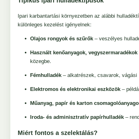
Tipikus ipari hulladéktípusok
Ipari karbantartási környezetben az alábbi hulladék
különleges kezelést igényelnek:
Olajos rongyok és szűrők
– veszélyes hulladé
Használt kenőanyagok, vegyszermaradékok
közegbe.
Fémhulladék
– alkatrészek, csavarok, vágási
Elektromos és elektronikai eszközök
– példá
Műanyag, papír és karton csomagolóanyago
Iroda- és adminisztratív papírhulladék
– rend
Miért fontos a szelektálás?