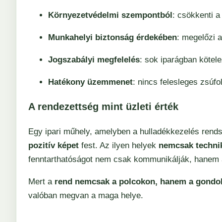
Környezetvédelmi szempontból
: csökkenti a
Munkahelyi biztonság érdekében
: megelőzi a
Jogszabályi megfelelés
: sok iparágban kötele
Hatékony üzemmenet
: nincs felesleges zsúfo
A rendezettség mint üzleti érték
Egy ipari műhely, amelyben a hulladékkezelés rends
pozitív képet
fest. Az ilyen helyek
nemcsak technik
fenntarthatóságot nem csak kommunikálják, hanem a
Mert a
rend nemcsak a polcokon, hanem a gondo
valóban megvan a maga helye.