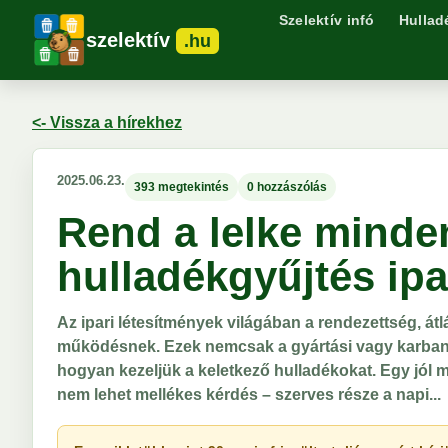
Szelektív infó
Hullad
szelektív
.hu
<- Vissza a hírekhez
2025.06.23.
393 megtekintés
0 hozzászólás
Rend a lelke minde
hulladékgyűjtés ip
Az ipari létesítmények világában a rendezettség, át
működésnek. Ezek nemcsak a gyártási vagy karbant
hogyan kezeljük a keletkező hulladékokat. Egy jól 
nem lehet mellékes kérdés – szerves része a napi...