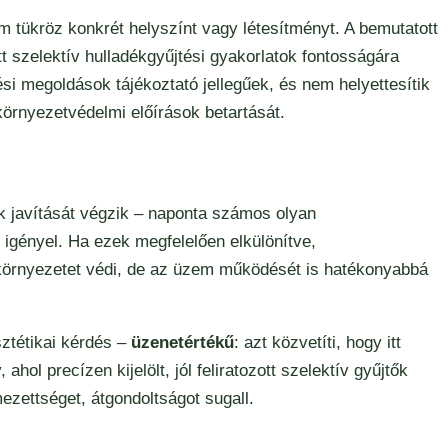
nem tükröz konkrét helyszínt vagy létesítményt. A bemutatott
tt szelektív hulladékgyűjtési gyakorlatok fontosságára
jtési megoldások tájékoztató jellegűek, és nem helyettesítik
környezetvédelmi előírások betartását.
k javítását végzik – naponta számos olyan
t igényel. Ha ezek megfelelően elkülönítve,
környezetet védi, de az üzem működését is hatékonyabbá
ztétikai kérdés –
üzenetértékű
: azt közvetíti, hogy itt
l precízen kijelölt, jól feliratozott szelektív gyűjtők
mezettséget, átgondoltságot sugall.