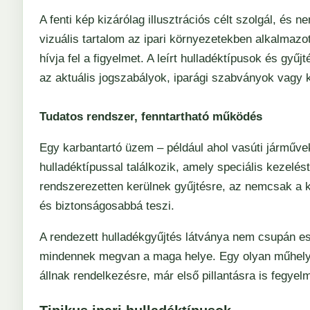
A fenti kép kizárólag illusztrációs célt szolgál, és 
vizuális tartalom az ipari környezetekben alkalmazo
hívja fel a figyelmet. A leírt hulladéktípusok és gyű
az aktuális jogszabályok, iparági szabványok vagy 
Tudatos rendszer, fenntartható működés
Egy karbantartó üzem – például ahol vasúti járműve
hulladéktípussal találkozik, amely speciális kezelés
rendszerezetten kerülnek gyűjtésre, az nemcsak a 
és biztonságosabbá teszi.
A rendezett hulladékgyűjtés látványa nem csupán es
mindennek megvan a maga helye. Egy olyan műhely, aho
állnak rendelkezésre, már első pillantásra is fegyel