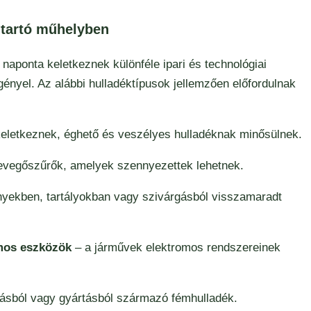
ntartó műhelyben
naponta keletkeznek különféle ipari és technológiai
gényel. Az alábbi hulladéktípusok jellemzően előfordulnak
 keletkeznek, éghető és veszélyes hulladéknak minősülnek.
 levegőszűrők, amelyek szennyezettek lehetnek.
nyekben, tartályokban vagy szivárgásból visszamaradt
omos eszközök
– a járművek elektromos rendszereinek
ásból vagy gyártásból származó fémhulladék.