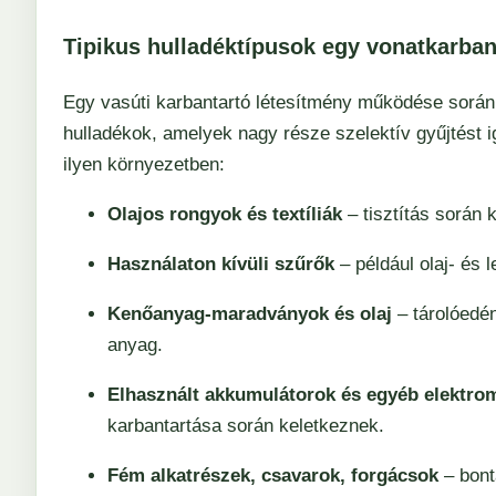
Tipikus hulladéktípusok egy vonatkarba
Egy vasúti karbantartó létesítmény működése során 
hulladékok, amelyek nagy része szelektív gyűjtést i
ilyen környezetben:
Olajos rongyok és textíliák
– tisztítás során
Használaton kívüli szűrők
– például olaj- és
Kenőanyag-maradványok és olaj
– tárolóedé
anyag.
Elhasznált akkumulátorok és egyéb elektr
karbantartása során keletkeznek.
Fém alkatrészek, csavarok, forgácsok
– bont