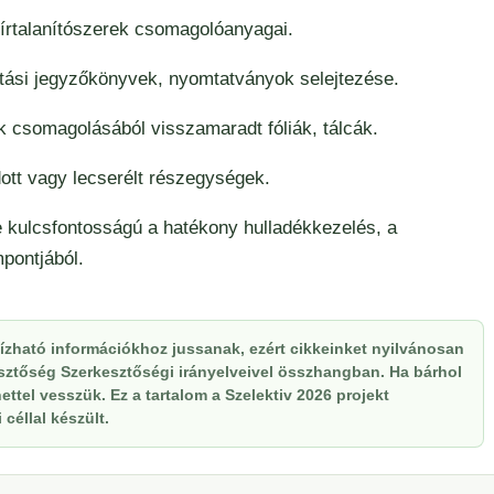
sírtalanítószerek csomagolóanyagai.
tási jegyzőkönyvek, nyomtatványok selejtezése.
k csomagolásából visszamaradt fóliák, tálcák.
ott vagy lecserélt részegységek.
e kulcsfontosságú a hatékony hulladékkezelés, a
pontjából.
zható információkhoz jussanak, ezért cikkeinket nyilvánosan
kesztőség Szerkesztőségi irányelveivel összhangban. Ha bárhol
ttel vesszük. Ez a tartalom a Szelektiv 2026 projekt
céllal készült.