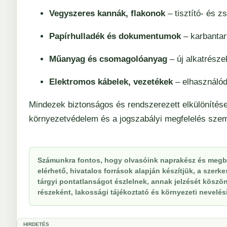
Vegyszeres kannák, flakonok
– tisztító- és z
Papírhulladék és dokumentumok
– karbantar
Műanyag és csomagolóanyag
– új alkatrésze
Elektromos kábelek, vezetékek
– elhasználód
Mindezek biztonságos és rendszerezett elkülönítés
környezetvédelem és a jogszabályi megfelelés szem
Számunkra fontos, hogy olvasóink naprakész és megbí
elérhető, hivatalos források alapján készítjük, a szer
tárgyi pontatlanságot észlelnek, annak jelzését köszöne
részeként, lakossági tájékoztató és környezeti nevelési 
HIRDETÉS