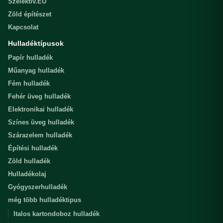
Szelektiv.EU
Zöld építészet
Kapcsolat
Hulladéktípusok
Papír hulladék
Műanyag hulladék
Fém hulladék
Fehér üveg hulladék
Elektronikai hulladék
Színes üveg hulladék
Szárazelem hulladék
Építési hulladék
Zöld hulladék
Hulladékolaj
Gyógyszerhulladék
még több hulladéktipus
Italos kartondoboz hulladék