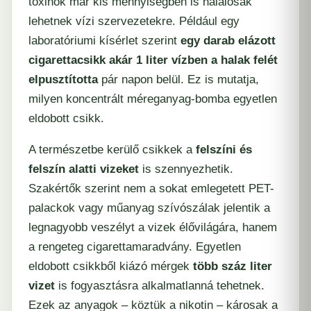
toxinok már kis mennyiségben is halálosak
lehetnek vízi szervezetekre. Például egy
laboratóriumi kísérlet szerint
egy darab elázott
cigarettacsikk akár 1 liter vízben a halak felét
elpusztította
pár napon belül. Ez is mutatja,
milyen koncentrált méreganyag-bomba egyetlen
eldobott csikk.
A természetbe kerülő csikkek a
felszíni és
felszín alatti vizeket
is szennyezhetik.
Szakértők szerint nem a sokat emlegetett PET-
palackok vagy műanyag szívószálak jelentik a
legnagyobb veszélyt a vizek élővilágára, hanem
a rengeteg cigarettamaradvány. Egyetlen
eldobott csikkből kiázó mérgek
több száz liter
vizet
is fogyasztásra alkalmatlanná tehetnek.
Ezek az anyagok – köztük a nikotin – károsak a