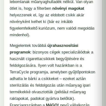
lebomlanak műanyaghulladék nélkül. Van olyan
ötlet is, hogy a filterben
növényi magokat
helyezzenek el, így az eldobott csikk akár
növényként kelhet ki (bár ez inkább
figyelemfelkeltő kuriózum, nem valódi megoldás
mindenhol).
Megjelentek továbbá
újrahasznosítási
programok
: bizonyos cégek specializálódtak a
használt cigarettacsikkek begyűjtésére és
feldolgozására. Ilyen volt hazánkban is a
TerraCycle programja, amelyben gyűjtőpontokon
adhatta le bárki a csikkeket – ezeket aztán
sterilizálás és feldolgozás után műanyag ipari
termékekké olvasztották (például műanyag
raklapokat, padokat gyártva belőlük).
Franciaországban a
MéGO!
nevű vállalkozás