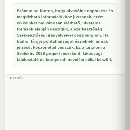
Számunkra fontos, hogy olvasóink naprakész és
megbízható információkhoz jussanak, ezért
cikkeinket nyilvánosan elérhető, hivatalos
források alapján készítjük, a szerkesztőség
Szerkesztőségi irányelveivel összhangban. Ha
bárhol tárgyi pontatlanságot észlelnek, annak
jelzését köszönettel vesszük. Ez a tartalom a
Szelektiv 2026 projekt részeként, lakossági
tájékoztató és környezeti nevelési céllal készült.
HIRDETÉS