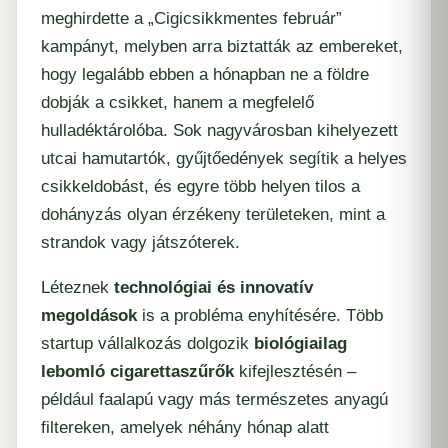
meghirdette a „Cigicsikkmentes február”
kampányt, melyben arra biztatták az embereket,
hogy legalább ebben a hónapban ne a földre
dobják a csikket, hanem a megfelelő
hulladéktárolóba. Sok nagyvárosban kihelyezett
utcai hamutartók, gyűjtőedények segítik a helyes
csikkeldobást, és egyre több helyen tilos a
dohányzás olyan érzékeny területeken, mint a
strandok vagy játszóterek.
Léteznek
technológiai és innovatív
megoldások
is a probléma enyhítésére. Több
startup vállalkozás dolgozik
biológiailag
lebomló cigarettaszűrők
kifejlesztésén –
például faalapú vagy más természetes anyagú
filtereken, amelyek néhány hónap alatt