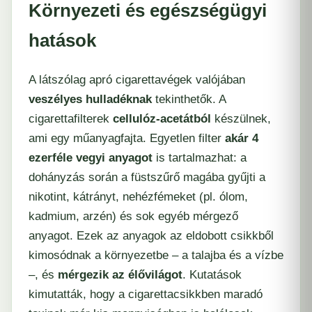
Környezeti és egészségügyi
hatások
A látszólag apró cigarettavégek valójában
veszélyes hulladéknak
tekinthetők. A
cigarettafilterek
cellulóz-acetátból
készülnek,
ami egy műanyagfajta. Egyetlen filter
akár 4
ezerféle vegyi anyagot
is tartalmazhat: a
dohányzás során a füstszűrő magába gyűjti a
nikotint, kátrányt, nehézfémeket (pl. ólom,
kadmium, arzén) és sok egyéb mérgező
anyagot. Ezek az anyagok az eldobott csikkből
kimosódnak a környezetbe – a talajba és a vízbe
–, és
mérgezik az élővilágot
. Kutatások
kimutatták, hogy a cigarettacsikkben maradó