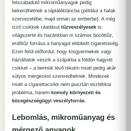
felszabaduló mikroműanyagok pedig
bekerülhetnek a táplálékláncba (például a halak
szervezetébe, majd onnan az emberbe). A még
izzó csikkek ráadásul
tűzveszélyesek
is:
világszerte és hazánkban is számos bozóttűz,
erdőtűz forrása a hanyagul eldobott cigarettavég.
Ezen felül előfordul, hogy kisgyermekek vagy
háziállatok veszik a szájukba a földön hagyott
csikket – a bennük lévő nikotin miatt pedig akár
súlyos mérgezést szenvedhetnek. Mindezek
miatt a cigarettacsikk nem pusztán esztétikai
probléma, hanem
komoly környezeti és
közegészségügyi veszélyforrás
.
Lebomlás, mikroműanyag és
mérgező anyagok