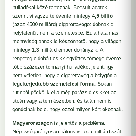
hulladékai közé tartoznak. Becsült adatok
szerint világszerte évente mintegy
4,5 billió
(azaz 4500 milliárd) cigarettavéget dobnak el
helytelenül, nem a szemetesbe. Ez a hatalmas
mennyiség annak is köszönhető, hogy a világon
mintegy 1,3 milliárd ember dohányzik. A
rengeteg eldobált csikk együttes tömege évente
több százezer tonnányi hulladékot jelent, így
nem véletlen, hogy a cigarettavég a bolygón a
legelterjedtebb szemetelési forma
. Sokan
rutinból pöckölik el a még parázsló csikket az
utcán vagy a természetben, és talán nem is
gondolnak bele, hogy ezzel milyen kárt okoznak.
Magyarországon
is jelentős a probléma.
Népességarányosan nálunk is több milliárd szál