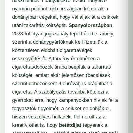
használatos műanyagokról szóló irányelve
nyomán például több országban kötelezik a
dohányipari cégeket, hogy vállalják át a csikkek
utáni takarítás költségét.
Spanyolországban
2023-tól olyan jogszabály lépett életbe, amely
szerint a dohánygyártóknak kell fizetniük a
közterületen eldobált cigarettavégek
összegyűjtését. A törvény értelmében a
cigarettásdobozok árába beépítik a takarítás
költségét, emiatt akár jelentősen (becslések
szerint dobozonként 4 euróval) is drágulhat a
cigaretta. A szabályozás továbbá kötelezi a
gyártókat arra, hogy kampányokban hívják fel a
fogyasztók figyelmét: a csikket ne dobják el,
hiszen veszélyes hulladék. Felmerült az a
kreatív ötlet is, hogy
betétdíjat
tegyenek a