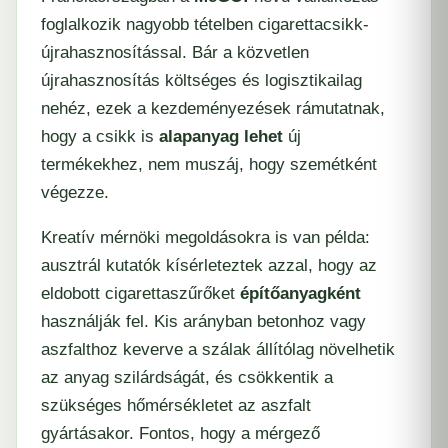
foglalkozik nagyobb tételben cigarettacsikk-
újrahasznosítással. Bár a közvetlen
újrahasznosítás költséges és logisztikailag
nehéz, ezek a kezdeményezések rámutatnak,
hogy a csikk is
alapanyag lehet
új
termékekhez, nem muszáj, hogy szemétként
végezze.
Kreatív mérnöki megoldásokra is van példa:
ausztrál kutatók kísérleteztek azzal, hogy az
eldobott cigarettaszűrőket
építőanyagként
használják fel. Kis arányban betonhoz vagy
aszfalthoz keverve a szálak állítólag növelhetik
az anyag szilárdságát, és csökkentik a
szükséges hőmérsékletet az aszfalt
gyártásakor. Fontos, hogy a mérgező