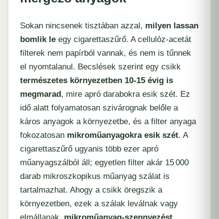
Sokan nincsenek tisztában azzal,
milyen lassan
bomlik le
egy cigarettaszűrő. A cellulóz-acetát
filterek nem papírból vannak, és nem is tűnnek
el nyomtalanul. Becslések szerint egy csikk
természetes környezetben 10-15 évig is
megmarad
, mire apró darabokra esik szét. Ez
idő alatt folyamatosan szivárognak belőle a
káros anyagok a környezetbe, és a filter anyaga
fokozatosan
mikroműanyagokra esik szét
. A
cigarettaszűrő ugyanis több ezer apró
műanyagszálból áll; egyetlen filter akár 15 000
darab mikroszkopikus műanyag szálat is
tartalmazhat. Ahogy a csikk öregszik a
környezetben, ezek a szálak leválnak vagy
elmállanak,
mikroműanyag-szennyezést