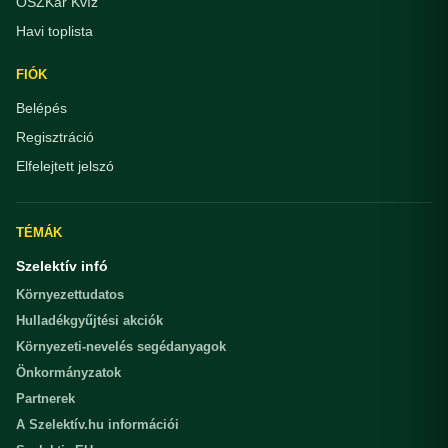
OSZKár Kvíz
Havi toplista
FIÓK
Belépés
Regisztráció
Elfelejtett jelszó
TÉMÁK
Szelektív infó
Környezettudatos
Hulladékgyűjtési akciók
Környezeti-nevelés segédanyagok
Önkormányzatok
Partnerek
A Szelektív.hu információi