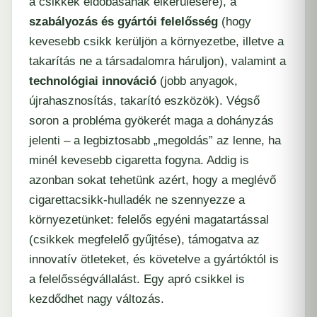
a csikkek eldobásának elkerülésére), a
szabályozás és gyártói felelősség
(hogy
kevesebb csikk kerüljön a környezetbe, illetve a
takarítás ne a társadalomra háruljon), valamint a
technológiai innováció
(jobb anyagok,
újrahasznosítás, takarító eszközök). Végső
soron a probléma gyökerét maga a dohányzás
jelenti – a legbiztosabb „megoldás” az lenne, ha
minél kevesebb cigaretta fogyna. Addig is
azonban sokat tehetünk azért, hogy a meglévő
cigarettacsikk-hulladék ne szennyezze a
környezetünket: felelős egyéni magatartással
(csikkek megfelelő gyűjtése), támogatva az
innovatív ötleteket, és követelve a gyártóktól is
a felelősségvállalást. Egy apró csikkel is
kezdődhet nagy változás.