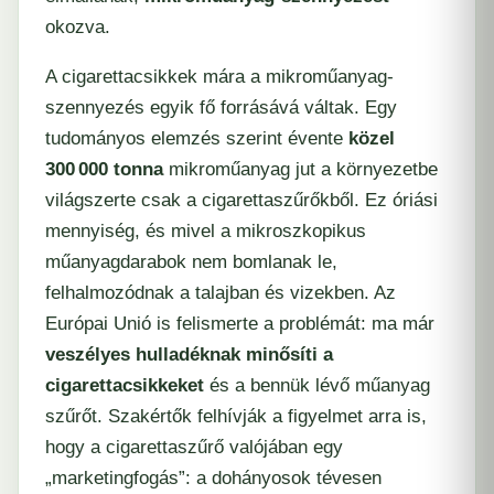
okozva.
A cigarettacsikkek mára a mikroműanyag-
szennyezés egyik fő forrásává váltak. Egy
tudományos elemzés szerint évente
közel
300 000 tonna
mikroműanyag jut a környezetbe
világszerte csak a cigarettaszűrőkből. Ez óriási
mennyiség, és mivel a mikroszkopikus
műanyagdarabok nem bomlanak le,
felhalmozódnak a talajban és vizekben. Az
Európai Unió is felismerte a problémát: ma már
veszélyes hulladéknak minősíti a
cigarettacsikkeket
és a bennük lévő műanyag
szűrőt. Szakértők felhívják a figyelmet arra is,
hogy a cigarettaszűrő valójában egy
„marketingfogás”: a dohányosok tévesen