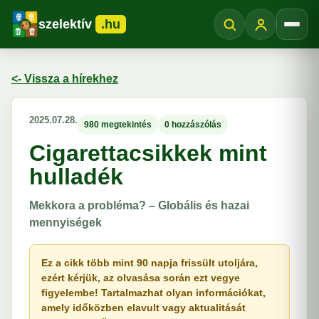
szelektív
.hu
Menü
<- Vissza a hírekhez
2025.07.28.
980 megtekintés
0 hozzászólás
Cigarettacsikkek mint
hulladék
Mekkora a probléma? – Globális és hazai
mennyiségek
Ez a cikk több mint 90 napja frissült utoljára,
ezért kérjük, az olvasása során ezt vegye
figyelembe! Tartalmazhat olyan információkat,
amely időközben elavult vagy aktualitását