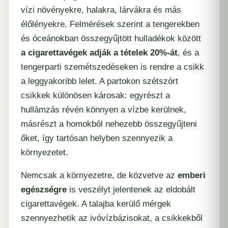
vízi növényekre, halakra, lárvákra és más
élőlényekre. Felmérések szerint a tengerekben
és óceánokban összegyűjtött hulladékok között
a cigarettavégek adják a tételek 20%-át
, és a
tengerparti szemétszedéseken is rendre a csikk
a leggyakoribb lelet. A partokon szétszórt
csikkek különösen károsak: egyrészt a
hullámzás révén könnyen a vízbe kerülnek,
másrészt a homokból nehezebb összegyűjteni
őket, így tartósan helyben szennyezik a
környezetet.
Nemcsak a környezetre, de közvetve az
emberi
egészségre
is veszélyt jelentenek az eldobált
cigarettavégek. A talajba kerülő mérgek
szennyezhetik az ivóvízbázisokat, a csikkekből