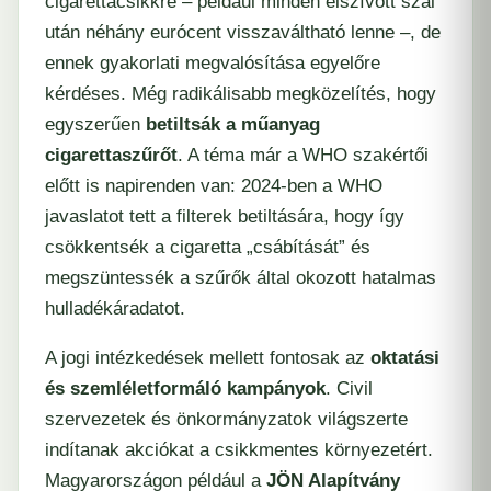
cigarettacsikkre – például minden elszívott szál
után néhány eurócent visszaváltható lenne –, de
ennek gyakorlati megvalósítása egyelőre
kérdéses. Még radikálisabb megközelítés, hogy
egyszerűen
betiltsák a műanyag
cigarettaszűrőt
. A téma már a WHO szakértői
előtt is napirenden van: 2024-ben a WHO
javaslatot tett a filterek betiltására, hogy így
csökkentsék a cigaretta „csábítását” és
megszüntessék a szűrők által okozott hatalmas
hulladékáradatot.
A jogi intézkedések mellett fontosak az
oktatási
és szemléletformáló kampányok
. Civil
szervezetek és önkormányzatok világszerte
indítanak akciókat a csikkmentes környezetért.
Magyarországon például a
JÖN Alapítvány