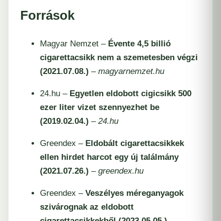
Források
Magyar Nemzet –
Évente 4,5 billió
cigarettacsikk nem a szemetesben végzi
(2021.07.08.)
–
magyarnemzet.hu
24.hu –
Egyetlen eldobott cigicsikk 500
ezer liter vizet szennyezhet be
(2019.02.04.)
–
24.hu
Greendex –
Eldobált cigarettacsikkek
ellen hirdet harcot egy új találmány
(2021.07.26.)
–
greendex.hu
Greendex –
Veszélyes méreganyagok
szivárognak az eldobott
cigarettacsikkekből (2023.05.05.)
–