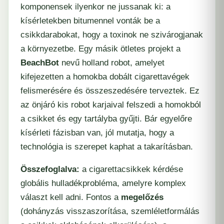
komponensek ilyenkor ne jussanak ki: a
kísérletekben bitumennel vonták be a
csikkdarabokat, hogy a toxinok ne szivárogjanak
a környezetbe. Egy másik ötletes projekt a
BeachBot
nevű holland robot, amelyet
kifejezetten a homokba dobált cigarettavégek
felismerésére és összeszedésére terveztek. Ez
az önjáró kis robot karjaival felszedi a homokból
a csikket és egy tartályba gyűjti. Bár egyelőre
kísérleti fázisban van, jól mutatja, hogy a
technológia is szerepet kaphat a takarításban.
Összefoglalva:
a cigarettacsikkek kérdése
globális hulladékprobléma, amelyre komplex
választ kell adni. Fontos a
megelőzés
(dohányzás visszaszorítása, szemléletformálás