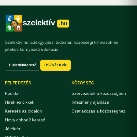
szelektív
.hu
Szelektív hulladékgyűjtési tudástár, közösségi kihívások és
játékos környezeti edukáció.
Hulladékkereső
OSZKár Kvíz
FELFEDEZÉS
KÖZÖSSÉG
Főoldal
Szervezetek a közösségben
Hírek és cikkek
Intézmény ajánlása
Keresés az oldalon
Csatlakozás a közösséghez
Hova dobod? kereső
Játéktér