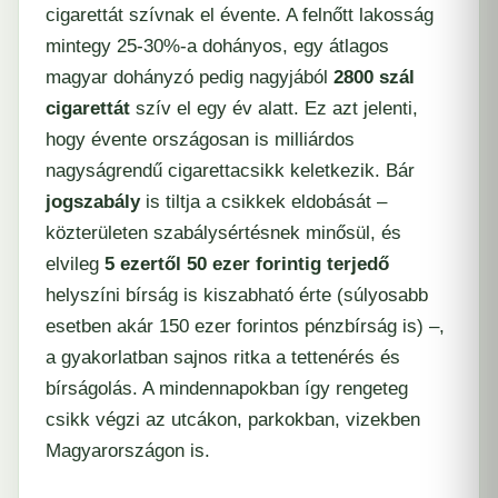
cigarettát szívnak el évente. A felnőtt lakosság
mintegy 25-30%-a dohányos, egy átlagos
magyar dohányzó pedig nagyjából
2800 szál
cigarettát
szív el egy év alatt. Ez azt jelenti,
hogy évente országosan is milliárdos
nagyságrendű cigarettacsikk keletkezik. Bár
jogszabály
is tiltja a csikkek eldobását –
közterületen szabálysértésnek minősül, és
elvileg
5 ezertől 50 ezer forintig terjedő
helyszíni bírság is kiszabható érte (súlyosabb
esetben akár 150 ezer forintos pénzbírság is) –,
a gyakorlatban sajnos ritka a tettenérés és
bírságolás. A mindennapokban így rengeteg
csikk végzi az utcákon, parkokban, vizekben
Magyarországon is.