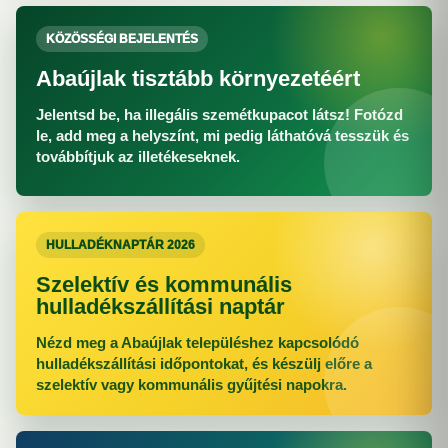
KÖZÖSSÉGI BEJELENTÉS
Abaújlak tisztább környezetéért
Jelentsd be, ha illegális szemétkupacot látsz! Fotózd
le, add meg a helyszínt, mi pedig láthatóvá tesszük és
továbbítjuk az illetékeseknek.
HULLADÉKNAPTÁR 2026
Szelektív és kommunális
hulladékszállítási naptár
Nézd meg a Abaújlak településhez kapcsolódó
hulladékszállítási időpontokat, és készülj előre a
szelektív vagy kommunális gyűjtési napokra.