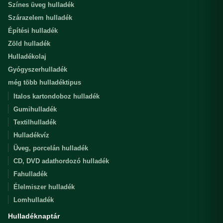
Színes üveg hulladék
Szárazelem hulladék
Építési hulladék
Zöld hulladék
Hulladékolaj
Gyógyszerhulladék
még több hulladéktipus
Italos kartondoboz hulladék
Gumihulladék
Textilhulladék
Hulladékvíz
Üveg, porcelán hulladék
CD, DVD adathordozó hulladék
Fahulladék
Élelmiszer hulladék
Lomhulladék
Hulladéknaptár