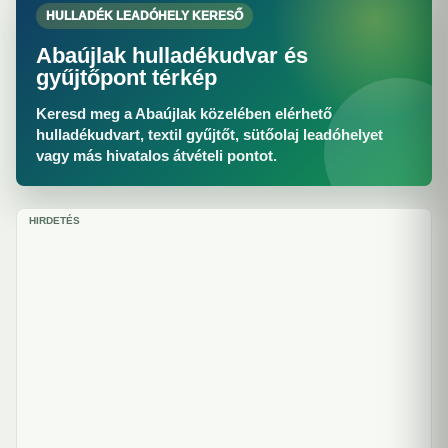
HULLADÉK LEADÓHELY KERESŐ
Abaújlak hulladékudvar és
gyűjtőpont térkép
Keresd meg a Abaújlak közelében elérhető
hulladékudvart, textil gyűjtőt, sütőolaj leadóhelyet
vagy más hivatalos átvételi pontot.
HIRDETÉS