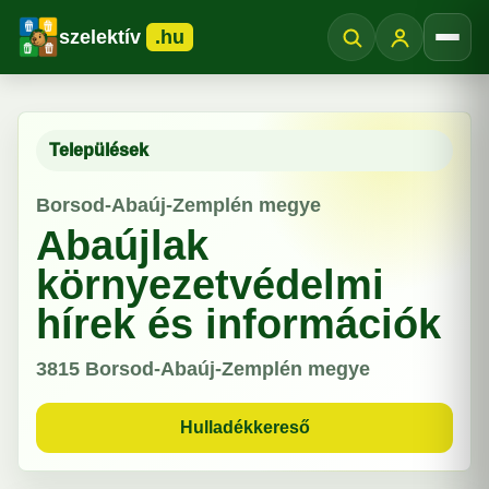
szelektív
.hu
Menü
Települések
Borsod-Abaúj-Zemplén megye
Abaújlak
környezetvédelmi
hírek és információk
3815
Borsod-Abaúj-Zemplén megye
Hulladékkereső