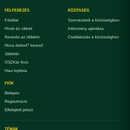
FELFEDEZÉS
KÖZÖSSÉG
Főoldal
Szervezetek a közösségben
Hírek és cikkek
Intézmény ajánlása
Keresés az oldalon
Csatlakozás a közösséghez
Hova dobod? kereső
Játéktér
OSZKár Kvíz
Havi toplista
FIÓK
Belépés
Regisztráció
Elfelejtett jelszó
TÉMÁK