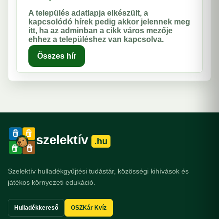
A település adatlapja elkészült, a
kapcsolódó hírek pedig akkor jelennek meg
itt, ha az adminban a cikk város mezője
ehhez a településhez van kapcsolva.
Összes hír
szelektív
.hu
Szelektív hulladékgyűjtési tudástár, közösségi kihívások és
játékos környezeti edukáció.
Hulladékkereső
OSZKár Kvíz