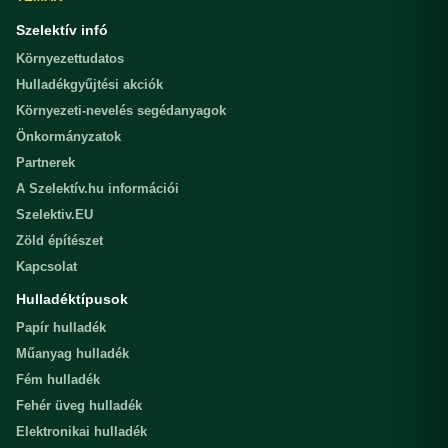
Szelektív infó
Környezettudatos
Hulladékgyűjtési akciók
Környezeti-nevelés segédanyagok
Önkormányzatok
Partnerek
A Szelektív.hu információi
Szelektiv.EU
Zöld építészet
Kapcsolat
Hulladéktípusok
Papír hulladék
Műanyag hulladék
Fém hulladék
Fehér üveg hulladék
Elektronikai hulladék