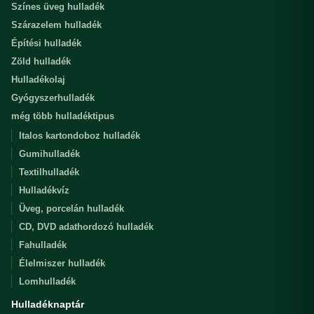
Színes üveg hulladék
Szárazelem hulladék
Építési hulladék
Zöld hulladék
Hulladékolaj
Gyógyszerhulladék
még több hulladéktipus
Italos kartondoboz hulladék
Gumihulladék
Textilhulladék
Hulladékvíz
Üveg, porcelán hulladék
CD, DVD adathordozó hulladék
Fahulladék
Élelmiszer hulladék
Lomhulladék
Hulladéknaptár