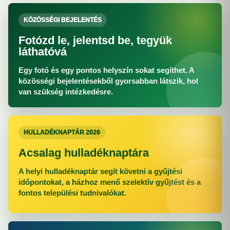
KÖZÖSSÉGI BEJELENTÉS
Fotózd le, jelentsd be, tegyük
láthatóvá
Egy fotó és egy pontos helyszín sokat segíthet. A
közösségi bejelentésekből gyorsabban látszik, hol
van szükség intézkedésre.
HULLADÉKNAPTÁR 2026
Acsalag hulladéknaptára
A helyi hulladéknaptár segít követni a gyűjtési
időpontokat, a házhoz menő szelektív gyűjtést és a
fontos települési tudnivalókat.