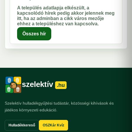
A település adatlapja elkészült, a
kapcsolódó hírek pedig akkor jelennek meg
itt, ha az adminban a cikk város mezője
ehhez a településhez van kapcsolva.
Összes hír
szelektív
.hu
Szelektív hulladékgyűjtési tudástár, közösségi kihívások és
játékos környezeti edukáció.
Hulladékkereső
OSZKár Kvíz