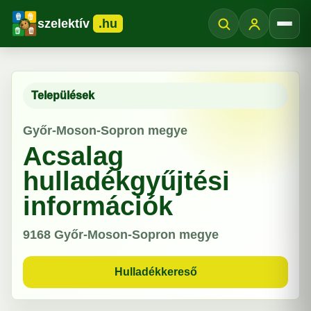
szelektív
.hu
Menü
Települések
Győr-Moson-Sopron megye
Acsalag
hulladékgyűjtési
információk
9168
Győr-Moson-Sopron megye
Hulladékkereső