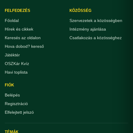
FELFEDEZÉS
KÖZÖSSÉG
Főoldal
Szervezetek a közösségben
Hírek és cikkek
Intézmény ajánlása
Keresés az oldalon
Csatlakozás a közösséghez
Hova dobod? kereső
Játéktér
OSZKár Kvíz
Havi toplista
FIÓK
Belépés
Regisztráció
Elfelejtett jelszó
TÉMÁK