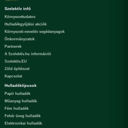
Szelektív infó
Környezettudatos
Hulladékgyűjtési akciók
Környezeti-nevelés segédanyagok
Önkormányzatok
Partnerek
A Szelektív.hu információi
Szelektiv.EU
Zöld építészet
Kapcsolat
Hulladéktípusok
Papír hulladék
Műanyag hulladék
Fém hulladék
Fehér üveg hulladék
Elektronikai hulladék