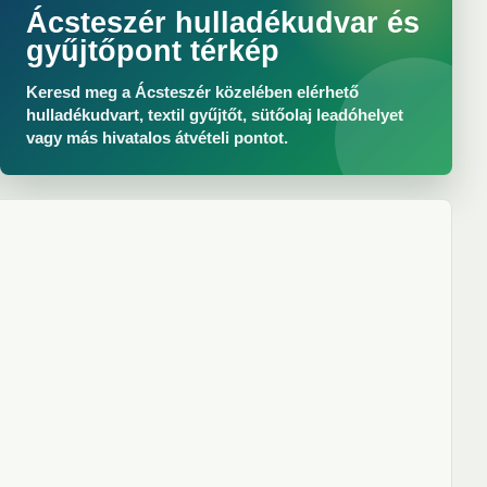
Ácsteszér hulladékudvar és
gyűjtőpont térkép
Keresd meg a Ácsteszér közelében elérhető
hulladékudvart, textil gyűjtőt, sütőolaj leadóhelyet
vagy más hivatalos átvételi pontot.