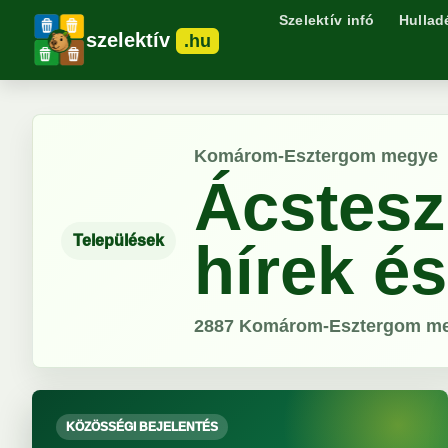
Szelektív infó
Hullad
szelektív
.hu
Komárom-Esztergom megye
Ácstesz
Települések
hírek é
2887
Komárom-Esztergom m
KÖZÖSSÉGI BEJELENTÉS