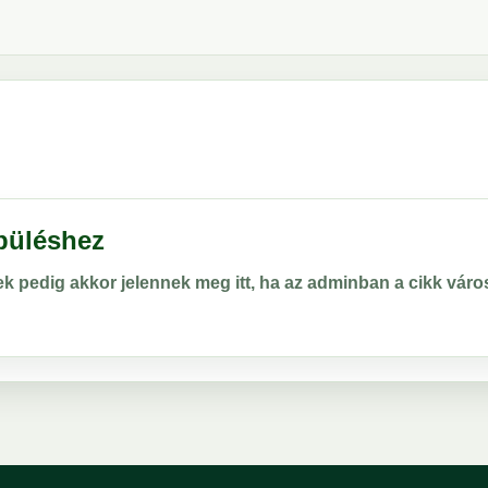
epüléshez
rek pedig akkor jelennek meg itt, ha az adminban a cikk vá