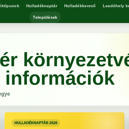
éktípusok
Hulladéknaptár
Hulladékkereső
Leadóhely k
Települések
ér környezetv
s információk
egye
HULLADÉKNAPTÁR 2026