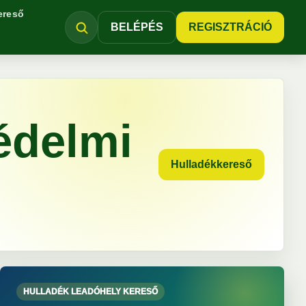
ereső
BELÉPÉS
REGISZTRÁCIÓ
édelmi
Hulladékkereső
HULLADÉK LEADÓHELY KERESŐ