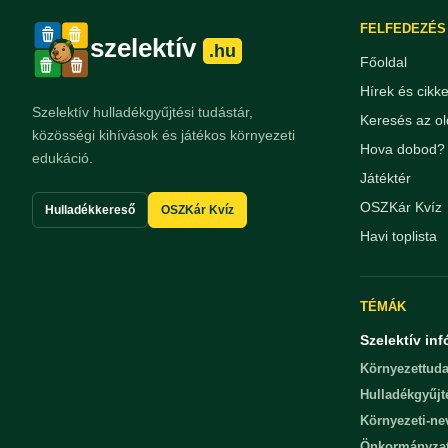
FELFEDEZÉS
szelektív
.hu
Főoldal
Hírek és cikk
Szelektív hulladékgyűjtési tudástár,
Keresés az ol
közösségi kihívások és játékos környezeti
Hova dobod? 
edukáció.
Játéktér
OSZKár Kvíz
Hulladékkereső
OSZKár Kvíz
Havi toplista
TÉMÁK
Szelektív inf
Környezettuda
Hulladékgyűjt
Környezeti-n
Önkormányza