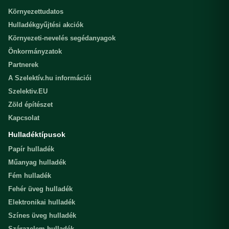
Környezettudatos
Hulladékgyűjtési akciók
Környezeti-nevelés segédanyagok
Önkormányzatok
Partnerek
A Szelektív.hu információi
Szelektiv.EU
Zöld építészet
Kapcsolat
Hulladéktípusok
Papír hulladék
Műanyag hulladék
Fém hulladék
Fehér üveg hulladék
Elektronikai hulladék
Színes üveg hulladék
Szárazelem hulladék