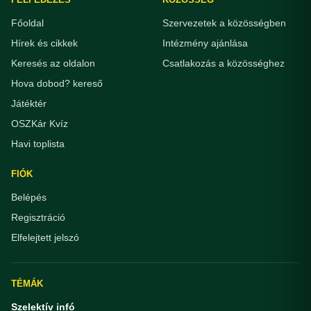
Főoldal
Szervezetek a közösségben
Hírek és cikkek
Intézmény ajánlása
Keresés az oldalon
Csatlakozás a közösséghez
Hova dobod? kereső
Játéktér
OSZKár Kvíz
Havi toplista
FIÓK
Belépés
Regisztráció
Elfelejtett jelszó
TÉMÁK
Szelektív infó