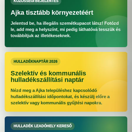
KÖZÖSSÉGI BEJELENTÉS
Ajka tisztább környezetéért
Jelentsd be, ha illegális szemétkupacot látsz! Fotózd
le, add meg a helyszínt, mi pedig láthatóvá tesszük és
továbbítjuk az illetékeseknek.
HULLADÉKNAPTÁR 2026
Szelektív és kommunális
hulladékszállítási naptár
Nézd meg a Ajka településhez kapcsolódó
hulladékszállítási időpontokat, és készülj előre a
szelektív vagy kommunális gyűjtési napokra.
HULLADÉK LEADÓHELY KERESŐ