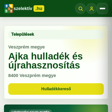
szelektív
.hu
Menü
Települések
Veszprém megye
Ajka hulladék és
újrahasznosítás
8400
Veszprém megye
Hulladékkereső