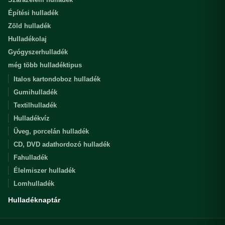
Építési hulladék
Zöld hulladék
Hulladékolaj
Gyógyszerhulladék
még több hulladéktipus
Italos kartondoboz hulladék
Gumihulladék
Textilhulladék
Hulladékvíz
Üveg, porcelán hulladék
CD, DVD adathordozó hulladék
Fahulladék
Élelmiszer hulladék
Lomhulladék
Hulladéknaptár