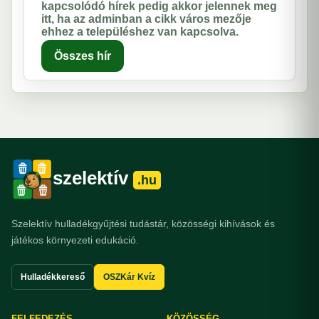
kapcsolódó hírek pedig akkor jelennek meg
itt, ha az adminban a cikk város mezője
ehhez a településhez van kapcsolva.
Összes hír
szelektív
.hu
Szelektív hulladékgyűjtési tudástár, közösségi kihívások és
játékos környezeti edukáció.
Hulladékkereső
OSZKár Kvíz
FELFEDEZÉS
KÖZÖSSÉG