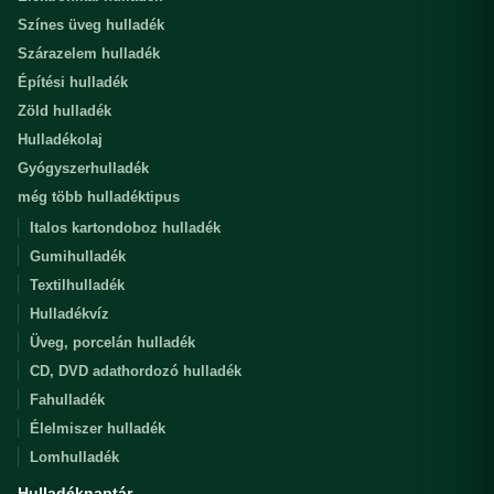
Színes üveg hulladék
Szárazelem hulladék
Építési hulladék
Zöld hulladék
Hulladékolaj
Gyógyszerhulladék
még több hulladéktipus
Italos kartondoboz hulladék
Gumihulladék
Textilhulladék
Hulladékvíz
Üveg, porcelán hulladék
CD, DVD adathordozó hulladék
Fahulladék
Élelmiszer hulladék
Lomhulladék
Hulladéknaptár