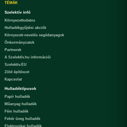
TÉMÁK
Szelektív infó
Környezettudatos
Hulladékgyűjtési akciók
Környezeti-nevelés segédanyagok
Önkormányzatok
Partnerek
A Szelektív.hu információi
Szelektiv.EU
Zöld építészet
Kapcsolat
Hulladéktípusok
Papír hulladék
Műanyag hulladék
Fém hulladék
Fehér üveg hulladék
Elektronikai hulladék