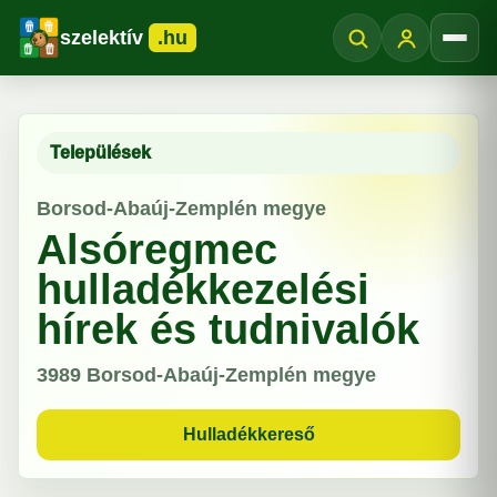
szelektív
.hu
Menü
Települések
Borsod-Abaúj-Zemplén megye
Alsóregmec
hulladékkezelési
hírek és tudnivalók
3989
Borsod-Abaúj-Zemplén megye
Hulladékkereső