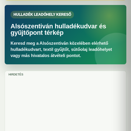
HULLADÉK LEADÓHELY KERESŐ
Alsószentiván hulladékudvar és
gyűjtőpont térkép
Keresd meg a Alsószentiván közelében elérhető
hulladékudvart, textil gyűjtőt, sütőolaj leadóhelyet
vagy más hivatalos átvételi pontot.
HIRDETÉS