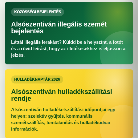
KÖZÖSSÉGI BEJELENTÉS
Alsószentiván illegális szemét
bejelentés
Láttál illegális lerakást? Küldd be a helyszínt, a fotót
és a rövid leírást, hogy az illetékesekhez is eljusson a
jelzés.
HULLADÉKNAPTÁR 2026
Alsószentiván hulladékszállítási
rendje
Alsószentiván hulladékelszállítási időpontjai egy
helyen: szelektív gyűjtés, kommunális
szemétszállítás, lomtalanítás és hulladékudvar
információk.