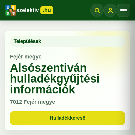
szelektív
.hu
Menü
Települések
Fejér megye
Alsószentiván
hulladékgyűjtési
információk
7012
Fejér megye
Hulladékkereső