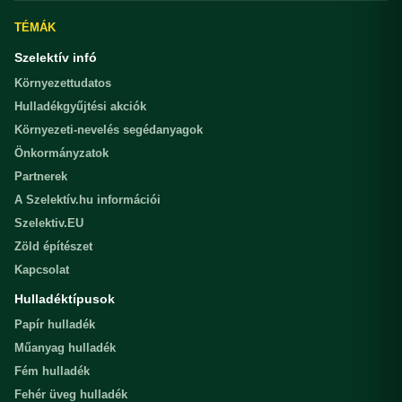
TÉMÁK
Szelektív infó
Környezettudatos
Hulladékgyűjtési akciók
Környezeti-nevelés segédanyagok
Önkormányzatok
Partnerek
A Szelektív.hu információi
Szelektiv.EU
Zöld építészet
Kapcsolat
Hulladéktípusok
Papír hulladék
Műanyag hulladék
Fém hulladék
Fehér üveg hulladék