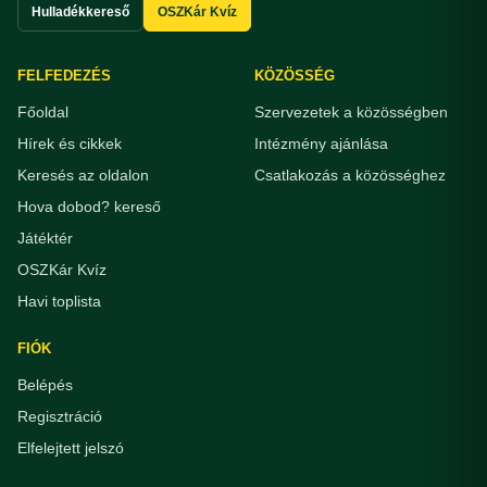
Hulladékkereső
OSZKár Kvíz
FELFEDEZÉS
KÖZÖSSÉG
Főoldal
Szervezetek a közösségben
Hírek és cikkek
Intézmény ajánlása
Keresés az oldalon
Csatlakozás a közösséghez
Hova dobod? kereső
Játéktér
OSZKár Kvíz
Havi toplista
FIÓK
Belépés
Regisztráció
Elfelejtett jelszó