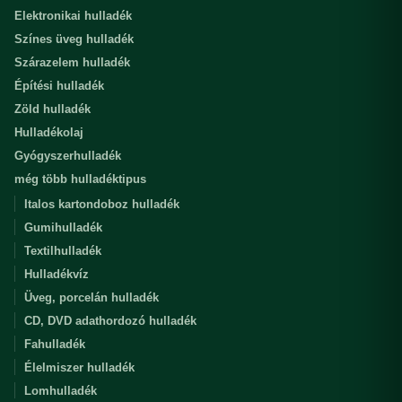
Elektronikai hulladék
Színes üveg hulladék
Szárazelem hulladék
Építési hulladék
Zöld hulladék
Hulladékolaj
Gyógyszerhulladék
még több hulladéktipus
Italos kartondoboz hulladék
Gumihulladék
Textilhulladék
Hulladékvíz
Üveg, porcelán hulladék
CD, DVD adathordozó hulladék
Fahulladék
Élelmiszer hulladék
Lomhulladék