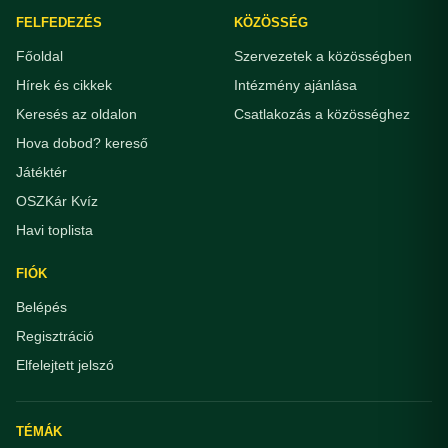
FELFEDEZÉS
KÖZÖSSÉG
Főoldal
Szervezetek a közösségben
Hírek és cikkek
Intézmény ajánlása
Keresés az oldalon
Csatlakozás a közösséghez
Hova dobod? kereső
Játéktér
OSZKár Kvíz
Havi toplista
FIÓK
Belépés
Regisztráció
Elfelejtett jelszó
TÉMÁK