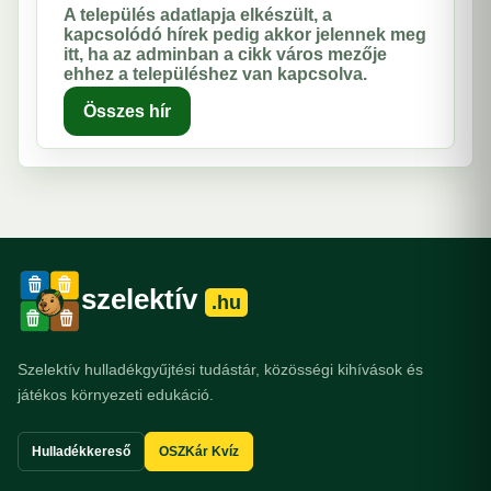
A település adatlapja elkészült, a
kapcsolódó hírek pedig akkor jelennek meg
itt, ha az adminban a cikk város mezője
ehhez a településhez van kapcsolva.
Összes hír
szelektív
.hu
Szelektív hulladékgyűjtési tudástár, közösségi kihívások és
játékos környezeti edukáció.
Hulladékkereső
OSZKár Kvíz