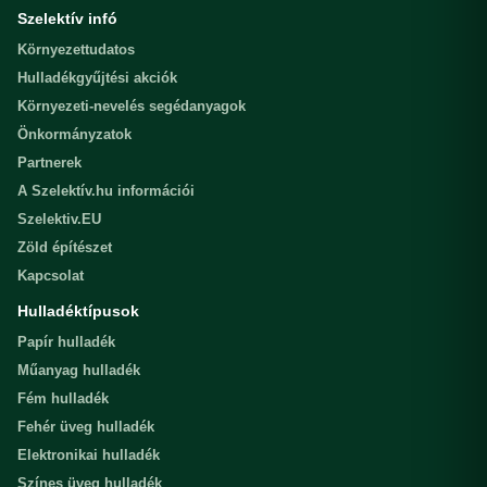
Szelektív infó
Környezettudatos
Hulladékgyűjtési akciók
Környezeti-nevelés segédanyagok
Önkormányzatok
Partnerek
A Szelektív.hu információi
Szelektiv.EU
Zöld építészet
Kapcsolat
Hulladéktípusok
Papír hulladék
Műanyag hulladék
Fém hulladék
Fehér üveg hulladék
Elektronikai hulladék
Színes üveg hulladék