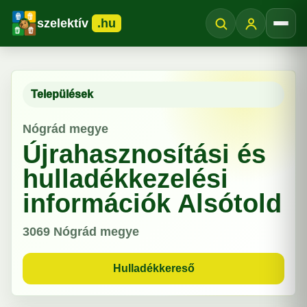
szelektív
.hu
Menü
Települések
Nógrád megye
Újrahasznosítási és
hulladékkezelési
információk Alsótold
3069
Nógrád megye
Hulladékkereső