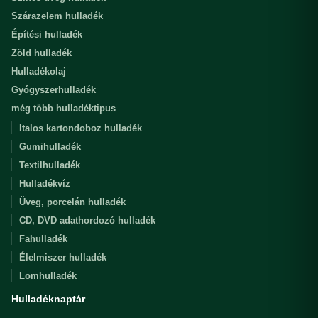
Szárazelem hulladék
Építési hulladék
Zöld hulladék
Hulladékolaj
Gyógyszerhulladék
még több hulladéktipus
Italos kartondoboz hulladék
Gumihulladék
Textilhulladék
Hulladékvíz
Üveg, porcelán hulladék
CD, DVD adathordozó hulladék
Fahulladék
Élelmiszer hulladék
Lomhulladék
Hulladéknaptár