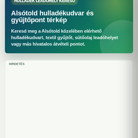
HULLADÉK LEADÓHELY KERESŐ
Alsótold hulladékudvar és
gyűjtőpont térkép
Keresd meg a Alsótold közelében elérhető
hulladékudvart, textil gyűjtőt, sütőolaj leadóhelyet
vagy más hivatalos átvételi pontot.
HIRDETÉS