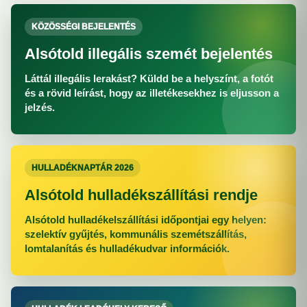
KÖZÖSSÉGI BEJELENTÉS
Alsótold illegális szemét bejelentés
Láttál illegális lerakást? Küldd be a helyszínt, a fotót
és a rövid leírást, hogy az illetékesekhez is eljusson a
jelzés.
HULLADÉKNAPTÁR 2026
Alsótold hulladékszállítási rendje
Alsótold hulladékelszállítási időpontjai egy helyen:
szelektív gyűjtés, kommunális szemétszállítás,
lomtalanítás és hulladékudvar információk.