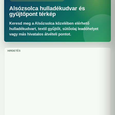
Alsózsolca hulladékudvar és
gyűjtőpont térkép
Keresd meg a Alsózsolca közelében elérhető
hulladékudvart, textil gyűjtőt, sütőolaj leadóhelyet
vagy más hivatalos átvételi pontot.
HIRDETÉS