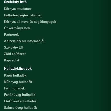
Szelektív infó
Környezettudatos
Hulladékgyűjtési akciók
Környezeti-nevelés segédanyagok
Önkormányzatok
Partnerek
A Szelektív.hu információi
Szelektiv.EU
Zöld építészet
Kapcsolat
Hulladéktípusok
Papír hulladék
Műanyag hulladék
Fém hulladék
Fehér üveg hulladék
Elektronikai hulladék
Színes üveg hulladék