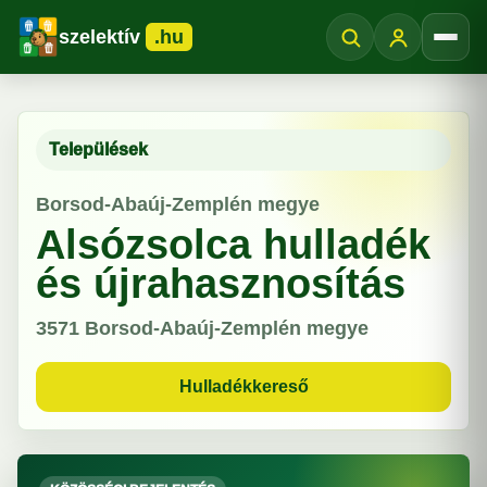
szelektív
.hu
Menü
Települések
Borsod-Abaúj-Zemplén megye
Alsózsolca hulladék
és újrahasznosítás
3571
Borsod-Abaúj-Zemplén megye
Hulladékkereső