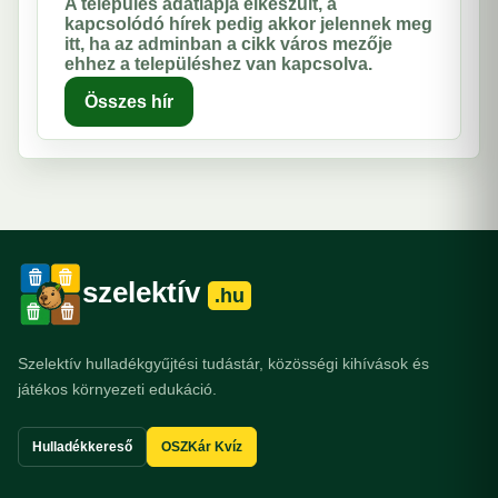
A település adatlapja elkészült, a
kapcsolódó hírek pedig akkor jelennek meg
itt, ha az adminban a cikk város mezője
ehhez a településhez van kapcsolva.
Összes hír
szelektív
.hu
Szelektív hulladékgyűjtési tudástár, közösségi kihívások és
játékos környezeti edukáció.
Hulladékkereső
OSZKár Kvíz