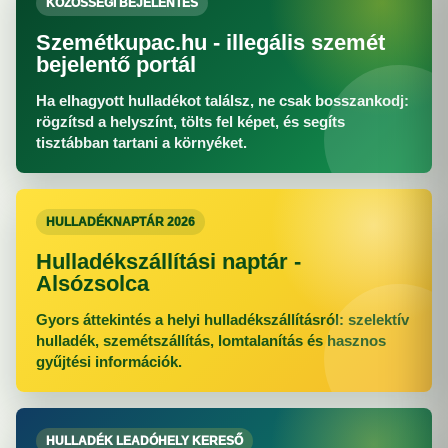
KÖZÖSSÉGI BEJELENTÉS
Szemétkupac.hu - illegális szemét
bejelentő portál
Ha elhagyott hulladékot találsz, ne csak bosszankodj:
rögzítsd a helyszínt, tölts fel képet, és segíts
tisztábban tartani a környéket.
HULLADÉKNAPTÁR 2026
Hulladékszállítási naptár -
Alsózsolca
Gyors áttekintés a helyi hulladékszállításról: szelektív
hulladék, szemétszállítás, lomtalanítás és hasznos
gyűjtési információk.
HULLADÉK LEADÓHELY KERESŐ