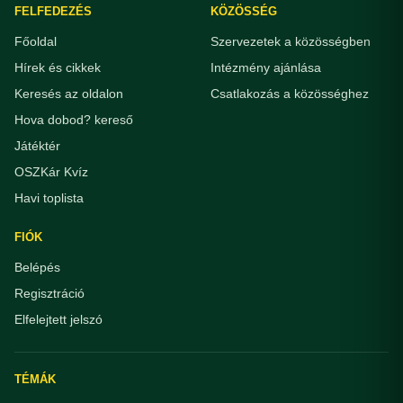
FELFEDEZÉS
KÖZÖSSÉG
Főoldal
Szervezetek a közösségben
Hírek és cikkek
Intézmény ajánlása
Keresés az oldalon
Csatlakozás a közösséghez
Hova dobod? kereső
Játéktér
OSZKár Kvíz
Havi toplista
FIÓK
Belépés
Regisztráció
Elfelejtett jelszó
TÉMÁK