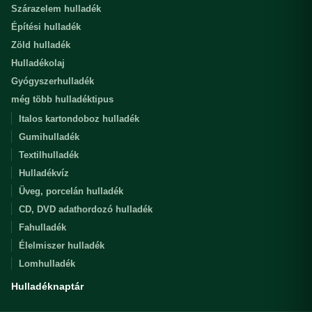
Szárazelem hulladék
Építési hulladék
Zöld hulladék
Hulladékolaj
Gyógyszerhulladék
még több hulladéktipus
Italos kartondoboz hulladék
Gumihulladék
Textilhulladék
Hulladékvíz
Üveg, porcelán hulladék
CD, DVD adathordozó hulladék
Fahulladék
Élelmiszer hulladék
Lomhulladék
Hulladéknaptár