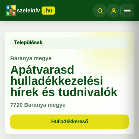
szelektív
.hu
Menü
Települések
Baranya megye
Apátvarasd
hulladékkezelési
hírek és tudnivalók
7720
Baranya megye
Hulladékkereső