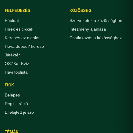
FELFEDEZÉS
KÖZÖSSÉG
Főoldal
Szervezetek a közösségben
Hírek és cikkek
Intézmény ajánlása
Keresés az oldalon
Csatlakozás a közösséghez
Hova dobod? kereső
Játéktér
OSZKár Kvíz
Havi toplista
FIÓK
Belépés
Regisztráció
Elfelejtett jelszó
TÉMÁK