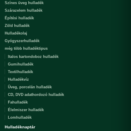
Színes üveg hulladék
Szárazelem hulladék
Építési hulladék
Zöld hulladék
Hulladékolaj
Gyógyszerhulladék
még több hulladéktipus
Italos kartondoboz hulladék
Gumihulladék
Textilhulladék
Hulladékvíz
Üveg, porcelán hulladék
CD, DVD adathordozó hulladék
Fahulladék
Élelmiszer hulladék
Lomhulladék
Hulladéknaptár