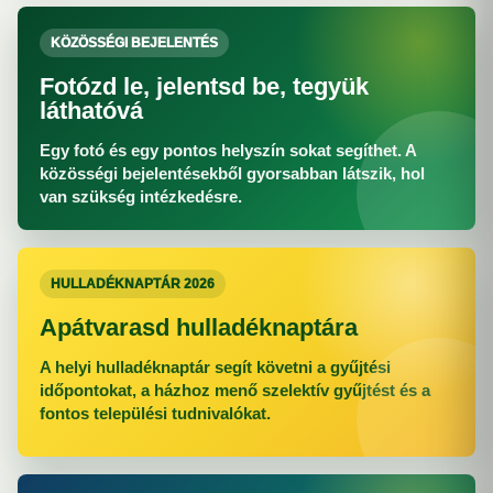
KÖZÖSSÉGI BEJELENTÉS
Fotózd le, jelentsd be, tegyük
láthatóvá
Egy fotó és egy pontos helyszín sokat segíthet. A
közösségi bejelentésekből gyorsabban látszik, hol
van szükség intézkedésre.
HULLADÉKNAPTÁR 2026
Apátvarasd hulladéknaptára
A helyi hulladéknaptár segít követni a gyűjtési
időpontokat, a házhoz menő szelektív gyűjtést és a
fontos települési tudnivalókat.