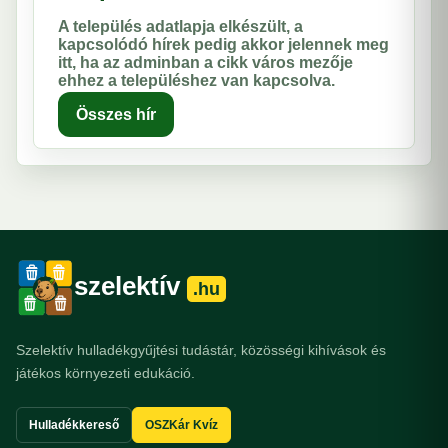
A település adatlapja elkészült, a
kapcsolódó hírek pedig akkor jelennek meg
itt, ha az adminban a cikk város mezője
ehhez a településhez van kapcsolva.
Összes hír
szelektív
.hu
Szelektív hulladékgyűjtési tudástár, közösségi kihívások és
játékos környezeti edukáció.
Hulladékkereső
OSZKár Kvíz