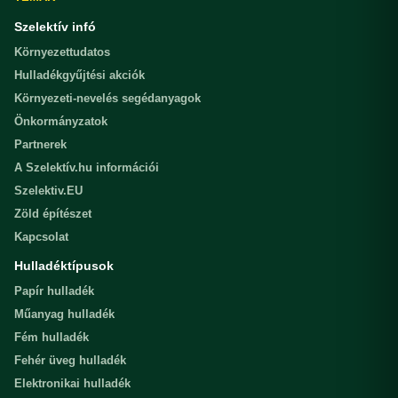
Szelektív infó
Környezettudatos
Hulladékgyűjtési akciók
Környezeti-nevelés segédanyagok
Önkormányzatok
Partnerek
A Szelektív.hu információi
Szelektiv.EU
Zöld építészet
Kapcsolat
Hulladéktípusok
Papír hulladék
Műanyag hulladék
Fém hulladék
Fehér üveg hulladék
Elektronikai hulladék