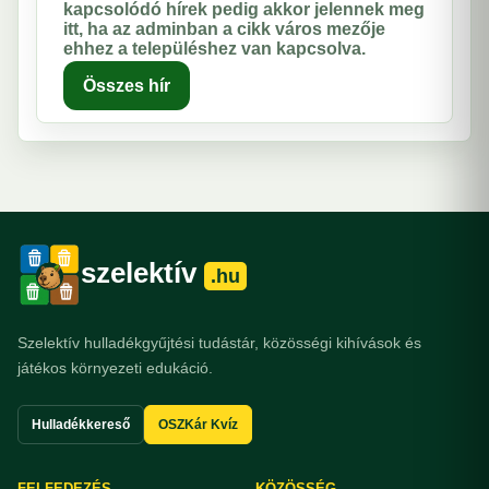
kapcsolódó hírek pedig akkor jelennek meg
itt, ha az adminban a cikk város mezője
ehhez a településhez van kapcsolva.
Összes hír
szelektív
.hu
Szelektív hulladékgyűjtési tudástár, közösségi kihívások és
játékos környezeti edukáció.
Hulladékkereső
OSZKár Kvíz
FELFEDEZÉS
KÖZÖSSÉG