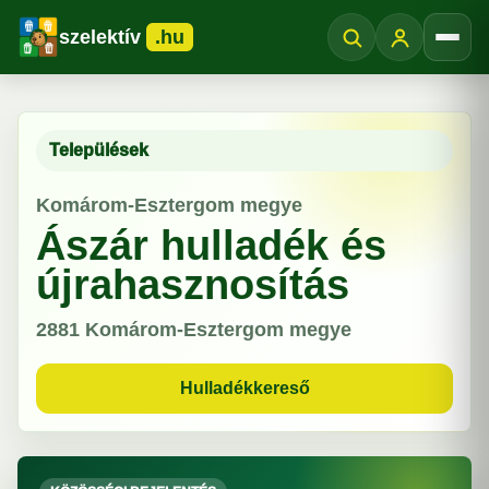
szelektív
.hu
Menü
Települések
Komárom-Esztergom megye
Ászár hulladék és
újrahasznosítás
2881
Komárom-Esztergom megye
Hulladékkereső