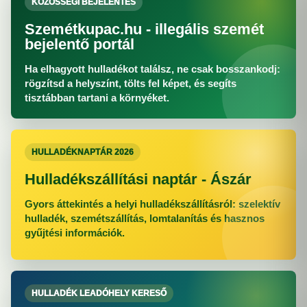
KÖZÖSSÉGI BEJELENTÉS
Szemétkupac.hu - illegális szemét
bejelentő portál
Ha elhagyott hulladékot találsz, ne csak bosszankodj:
rögzítsd a helyszínt, tölts fel képet, és segíts
tisztábban tartani a környéket.
HULLADÉKNAPTÁR 2026
Hulladékszállítási naptár - Ászár
Gyors áttekintés a helyi hulladékszállításról: szelektív
hulladék, szemétszállítás, lomtalanítás és hasznos
gyűjtési információk.
HULLADÉK LEADÓHELY KERESŐ