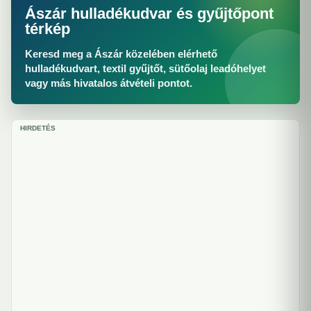
Ászár hulladékudvar és gyűjtőpont
térkép
Keresd meg a Ászár közelében elérhető
hulladékudvart, textil gyűjtőt, sütőolaj leadóhelyet
vagy más hivatalos átvételi pontot.
HIRDETÉS