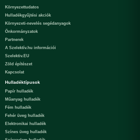
Környezettudatos
Hulladékgyűjtési akciók
Környezeti-nevelés segédanyagok
Önkormányzatok
Partnerek
A Szelektív.hu információi
Szelektiv.EU
Zöld építészet
Kapcsolat
Hulladéktípusok
Papír hulladék
Műanyag hulladék
Fém hulladék
Fehér üveg hulladék
Elektronikai hulladék
Színes üveg hulladék
Szárazelem hulladék