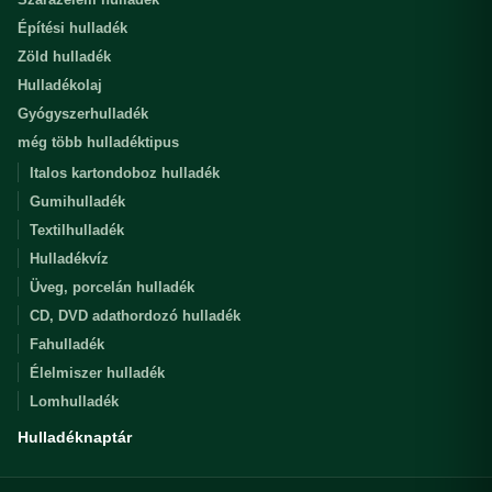
Építési hulladék
Zöld hulladék
Hulladékolaj
Gyógyszerhulladék
még több hulladéktipus
Italos kartondoboz hulladék
Gumihulladék
Textilhulladék
Hulladékvíz
Üveg, porcelán hulladék
CD, DVD adathordozó hulladék
Fahulladék
Élelmiszer hulladék
Lomhulladék
Hulladéknaptár