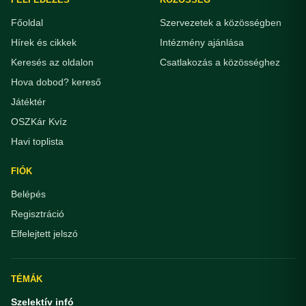
Főoldal
Szervezetek a közösségben
Hírek és cikkek
Intézmény ajánlása
Keresés az oldalon
Csatlakozás a közösséghez
Hova dobod? kereső
Játéktér
OSZKár Kvíz
Havi toplista
FIÓK
Belépés
Regisztráció
Elfelejtett jelszó
TÉMÁK
Szelektív infó