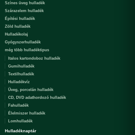
Színes üveg hulladék
Szárazelem hulladék
Építési hulladék
Zöld hulladék
Hulladékolaj
Gyógyszerhulladék
még több hulladéktipus
Italos kartondoboz hulladék
Gumihulladék
Textilhulladék
Hulladékvíz
Üveg, porcelán hulladék
CD, DVD adathordozó hulladék
Fahulladék
Élelmiszer hulladék
Lomhulladék
Hulladéknaptár