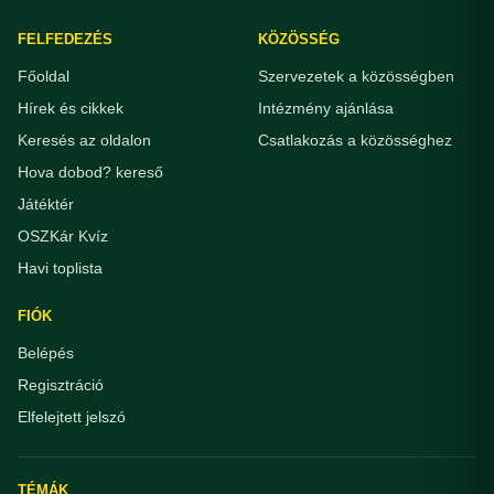
FELFEDEZÉS
KÖZÖSSÉG
Főoldal
Szervezetek a közösségben
Hírek és cikkek
Intézmény ajánlása
Keresés az oldalon
Csatlakozás a közösséghez
Hova dobod? kereső
Játéktér
OSZKár Kvíz
Havi toplista
FIÓK
Belépés
Regisztráció
Elfelejtett jelszó
TÉMÁK