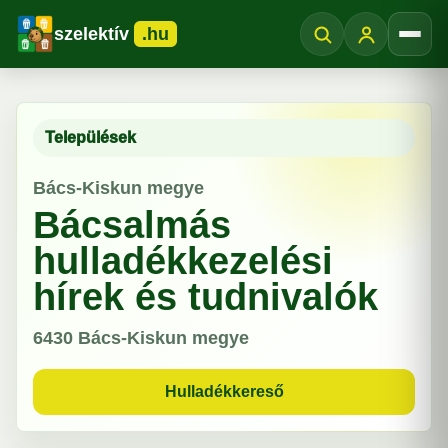
szelektív
.hu
Menü
Települések
Bács-Kiskun megye
Bácsalmás
hulladékkezelési
hírek és tudnivalók
6430
Bács-Kiskun megye
Hulladékkereső