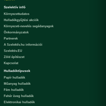
Szelektív infó
Környezettudatos
Hulladékgyűjtési akciók
Környezeti-nevelés segédanyagok
Önkormányzatok
Partnerek
A Szelektív.hu információi
Szelektiv.EU
Zöld építészet
Kapcsolat
Hulladéktípusok
Papír hulladék
Műanyag hulladék
Fém hulladék
Fehér üveg hulladék
Elektronikai hulladék