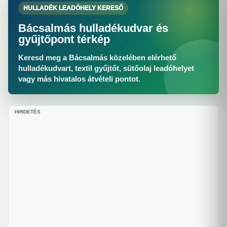
HULLADÉK LEADÓHELY KERESŐ
Bácsalmás hulladékudvar és
gyűjtőpont térkép
Keresd meg a Bácsalmás közelében elérhető
hulladékudvart, textil gyűjtőt, sütőolaj leadóhelyet
vagy más hivatalos átvételi pontot.
HIRDETÉS