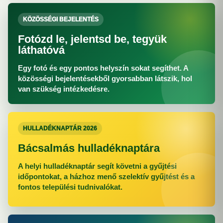
KÖZÖSSÉGI BEJELENTÉS
Fotózd le, jelentsd be, tegyük
láthatóvá
Egy fotó és egy pontos helyszín sokat segíthet. A
közösségi bejelentésekből gyorsabban látszik, hol
van szükség intézkedésre.
HULLADÉKNAPTÁR 2026
Bácsalmás hulladéknaptára
A helyi hulladéknaptár segít követni a gyűjtési
időpontokat, a házhoz menő szelektív gyűjtést és a
fontos települési tudnivalókat.