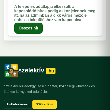
A település adatlapja elkészült, a
kapcsolódó hírek pedig akkor jelennek meg
itt, ha az adminban a cikk város mezője
ehhez a településhez van kapcsolva.
Összes hír
szelektív
.hu
Szelektív hulladékgyűjtési tudástár, közösségi kihívások és
játékos környezeti edukáció.
Hulladékkereső
OSZKár Kvíz