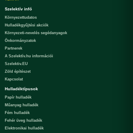
Szelektív infó
Környezettudatos
Hulladékgyűjtési akciók
Környezeti-nevelés segédanyagok
Önkormányzatok
Partnerek
A Szelektív.hu információi
Szelektiv.EU
Zöld építészet
Kapcsolat
Hulladéktípusok
Papír hulladék
Műanyag hulladék
Fém hulladék
Fehér üveg hulladék
Elektronikai hulladék