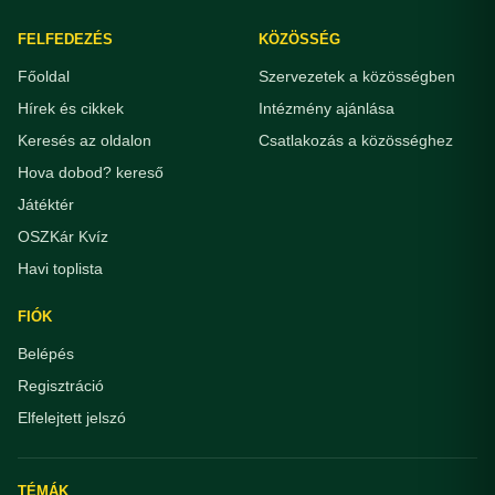
FELFEDEZÉS
KÖZÖSSÉG
Főoldal
Szervezetek a közösségben
Hírek és cikkek
Intézmény ajánlása
Keresés az oldalon
Csatlakozás a közösséghez
Hova dobod? kereső
Játéktér
OSZKár Kvíz
Havi toplista
FIÓK
Belépés
Regisztráció
Elfelejtett jelszó
TÉMÁK