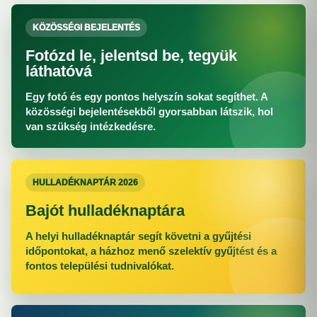
KÖZÖSSÉGI BEJELENTÉS
Fotózd le, jelentsd be, tegyük
láthatóvá
Egy fotó és egy pontos helyszín sokat segíthet. A
közösségi bejelentésekből gyorsabban látszik, hol
van szükség intézkedésre.
HULLADÉKNAPTÁR 2026
Bajót hulladéknaptára
A helyi hulladéknaptár segít követni a gyűjtési
időpontokat, a házhoz menő szelektív gyűjtést és a
fontos települési tudnivalókat.