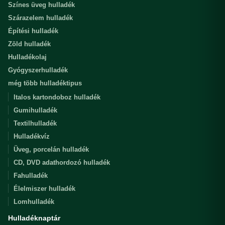
Színes üveg hulladék
Szárazelem hulladék
Építési hulladék
Zöld hulladék
Hulladékolaj
Gyógyszerhulladék
még több hulladéktipus
Italos kartondoboz hulladék
Gumihulladék
Textilhulladék
Hulladékvíz
Üveg, porcelán hulladék
CD, DVD adathordozó hulladék
Fahulladék
Élelmiszer hulladék
Lomhulladék
Hulladéknaptár