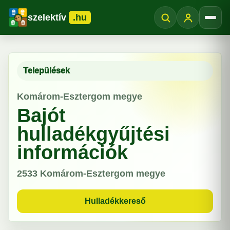
szelektív
.hu
Menü
Települések
Komárom-Esztergom megye
Bajót
hulladékgyűjtési
információk
2533
Komárom-Esztergom megye
Hulladékkereső