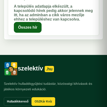
A település adatlapja elkészült, a
kapcsolódó hírek pedig akkor jelennek meg
itt, ha az adminban a cikk város mezője
ehhez a településhez van kapcsolva.
Összes hír
szelektív
.hu
Szelektív hulladékgyűjtési tudástár, közösségi kihívások és
játékos környezeti edukáció.
Hulladékkereső
OSZKár Kvíz