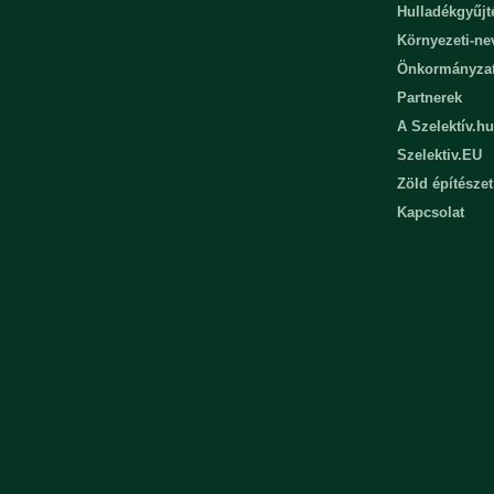
Hulladékgyűjt
Környezeti-n
Önkormányza
Partnerek
A Szelektív.hu
Szelektiv.EU
Zöld építészet
Kapcsolat