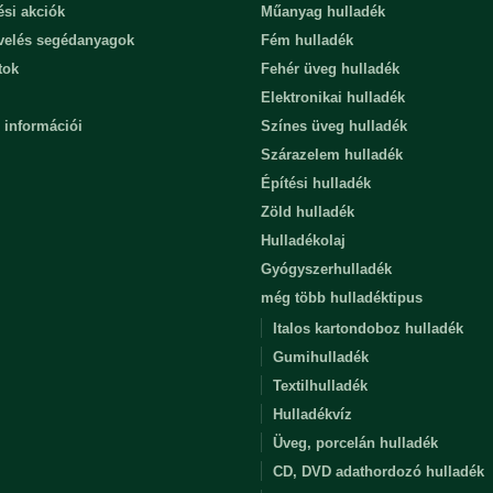
ési akciók
Műanyag hulladék
evelés segédanyagok
Fém hulladék
tok
Fehér üveg hulladék
Elektronikai hulladék
 információi
Színes üveg hulladék
Szárazelem hulladék
Építési hulladék
Zöld hulladék
Hulladékolaj
Gyógyszerhulladék
még több hulladéktipus
Italos kartondoboz hulladék
Gumihulladék
Textilhulladék
Hulladékvíz
Üveg, porcelán hulladék
CD, DVD adathordozó hulladék