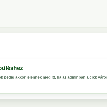
epüléshez
rek pedig akkor jelennek meg itt, ha az adminban a cikk vá