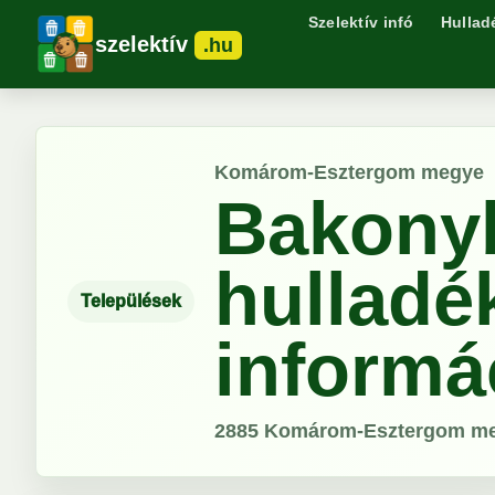
Szelektív infó
Hullad
szelektív
.hu
Komárom-Esztergom megye
Bakony
hulladé
Települések
informá
2885
Komárom-Esztergom m