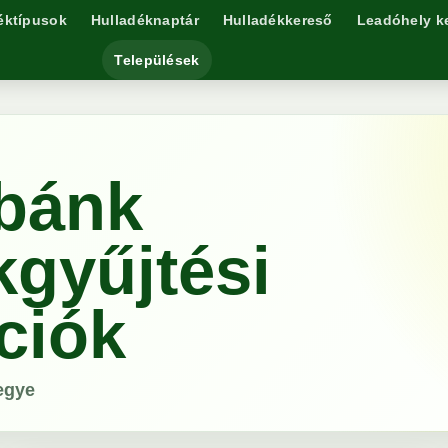
éktípusok
Hulladéknaptár
Hulladékkereső
Leadóhely k
Települések
bánk
kgyűjtési
ciók
egye