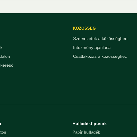
KÖZÖSSÉG
Szervezetek a közösségben
ek
Intézmény ajánlása
dalon
Csatlakozás a közösséghez
kereső
ó
Hulladéktípusok
tos
Papír hulladék