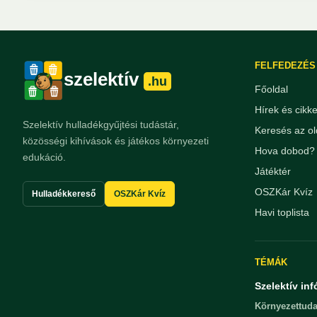
FELFEDEZÉS
szelektív
.hu
Főoldal
Hírek és cikk
Szelektív hulladékgyűjtési tudástár,
Keresés az ol
közösségi kihívások és játékos környezeti
Hova dobod? 
edukáció.
Játéktér
OSZKár Kvíz
Hulladékkereső
OSZKár Kvíz
Havi toplista
TÉMÁK
Szelektív inf
Környezettuda