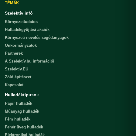
TÉMÁK
Szelektív infó
Környezettudatos
Hulladékgyűjtési akciók
Környezeti-nevelés segédanyagok
Önkormányzatok
Partnerek
A Szelektív.hu információi
Szelektiv.EU
Zöld építészet
Kapcsolat
Hulladéktípusok
Papír hulladék
Műanyag hulladék
Fém hulladék
Fehér üveg hulladék
Elektronikai hulladék