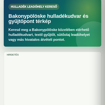
HULLADÉK LEADÓHELY KERESŐ
Bakonypölöske hulladékudvar és
gyűjtőpont térkép
Keresd meg a Bakonypölöske közelében elérhető
hulladékudvart, textil gyűjtőt, sütőolaj leadóhelyet
vagy más hivatalos átvételi pontot.
HIRDETÉS