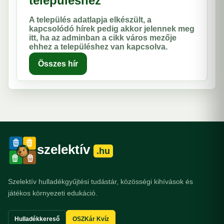
településhez
A település adatlapja elkészült, a
kapcsolódó hírek pedig akkor jelennek meg
itt, ha az adminban a cikk város mezője
ehhez a településhez van kapcsolva.
Összes hír
szelektív
.hu
Szelektív hulladékgyűjtési tudástár, közösségi kihívások és
játékos környezeti edukáció.
Hulladékkereső
OSZKár Kvíz