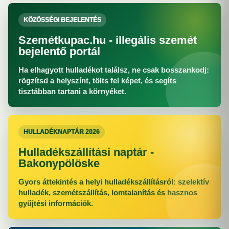
KÖZÖSSÉGI BEJELENTÉS
Szemétkupac.hu - illegális szemét
bejelentő portál
Ha elhagyott hulladékot találsz, ne csak bosszankodj:
rögzítsd a helyszínt, tölts fel képet, és segíts
tisztábban tartani a környéket.
HULLADÉKNAPTÁR 2026
Hulladékszállítási naptár -
Bakonypölöske
Gyors áttekintés a helyi hulladékszállításról: szelektív
hulladék, szemétszállítás, lomtalanítás és hasznos
gyűjtési információk.