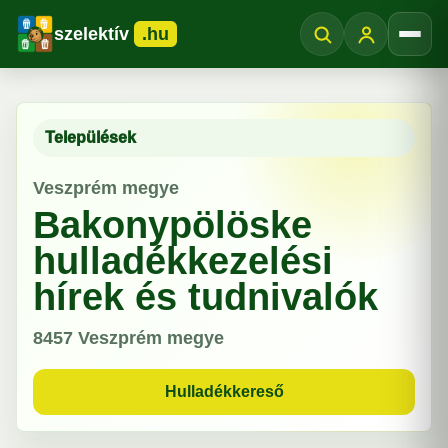
szelektív
.hu
Menü
Települések
Veszprém megye
Bakonypölöske
hulladékkezelési
hírek és tudnivalók
8457
Veszprém megye
Hulladékkereső