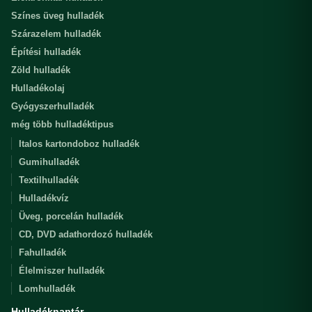
Színes üveg hulladék
Szárazelem hulladék
Építési hulladék
Zöld hulladék
Hulladékolaj
Gyógyszerhulladék
még több hulladéktipus
Italos kartondoboz hulladék
Gumihulladék
Textilhulladék
Hulladékvíz
Üveg, porcelán hulladék
CD, DVD adathordozó hulladék
Fahulladék
Élelmiszer hulladék
Lomhulladék
Hulladéknaptár