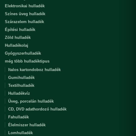
Elektronikai hulladék
Színes üveg hulladék
Szárazelem hulladék
Építési hulladék
Zöld hulladék
Hulladékolaj
Gyógyszerhulladék
még több hulladéktipus
Italos kartondoboz hulladék
Gumihulladék
Textilhulladék
Hulladékvíz
Üveg, porcelán hulladék
CD, DVD adathordozó hulladék
Fahulladék
Élelmiszer hulladék
Lomhulladék