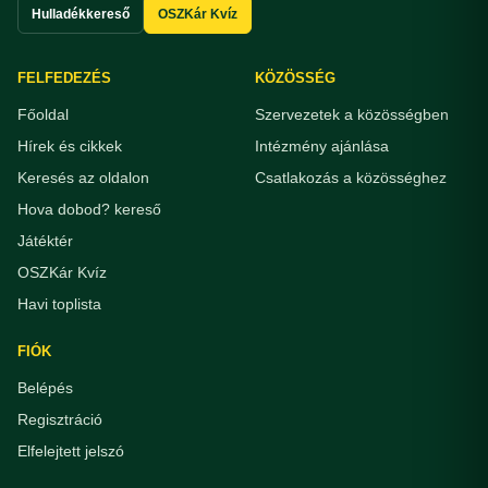
Hulladékkereső
OSZKár Kvíz
FELFEDEZÉS
KÖZÖSSÉG
Főoldal
Szervezetek a közösségben
Hírek és cikkek
Intézmény ajánlása
Keresés az oldalon
Csatlakozás a közösséghez
Hova dobod? kereső
Játéktér
OSZKár Kvíz
Havi toplista
FIÓK
Belépés
Regisztráció
Elfelejtett jelszó