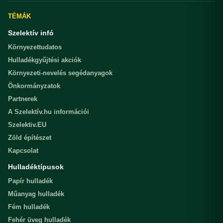
TÉMÁK
Szelektív infó
Környezettudatos
Hulladékgyűjtési akciók
Környezeti-nevelés segédanyagok
Önkormányzatok
Partnerek
A Szelektív.hu információi
Szelektiv.EU
Zöld építészet
Kapcsolat
Hulladéktípusok
Papír hulladék
Műanyag hulladék
Fém hulladék
Fehér üveg hulladék