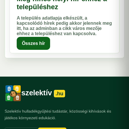
településhez
A település adatlapja elkészült, a
kapcsolódó hírek pedig akkor jelennek meg
itt, ha az adminban a cikk város mezője
ehhez a településhez van kapcsolva.
Összes hír
szelektív
.hu
Szelektív hulladékgyűjtési tudástár, közösségi kihívások és
játékos környezeti edukáció.