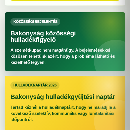
KÖZÖSSÉGI BEJELENTÉS
Bakonyság közösségi
hulladékfigyelő
A szemétkupac nem magánügy. A bejelentésekkel
közösen tehetünk azért, hogy a probléma látható és
kezelhető legyen.
HULLADÉKNAPTÁR 2026
Bakonyság hulladékgyűjtési naptár
Tartsd kéznél a hulladéknaptárt, hogy ne maradj le a
következő szelektív, kommunális vagy lomtalanítási
időpontról.