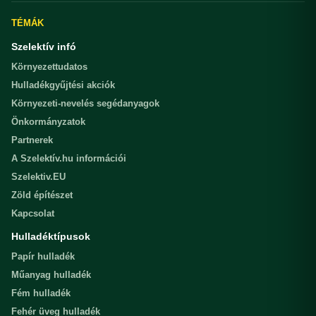
TÉMÁK
Szelektív infó
Környezettudatos
Hulladékgyűjtési akciók
Környezeti-nevelés segédanyagok
Önkormányzatok
Partnerek
A Szelektív.hu információi
Szelektiv.EU
Zöld építészet
Kapcsolat
Hulladéktípusok
Papír hulladék
Műanyag hulladék
Fém hulladék
Fehér üveg hulladék