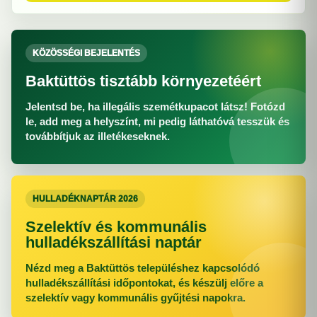
KÖZÖSSÉGI BEJELENTÉS
Baktüttös tisztább környezetéért
Jelentsd be, ha illegális szemétkupacot látsz! Fotózd
le, add meg a helyszínt, mi pedig láthatóvá tesszük és
továbbítjuk az illetékeseknek.
HULLADÉKNAPTÁR 2026
Szelektív és kommunális
hulladékszállítási naptár
Nézd meg a Baktüttös településhez kapcsolódó
hulladékszállítási időpontokat, és készülj előre a
szelektív vagy kommunális gyűjtési napokra.