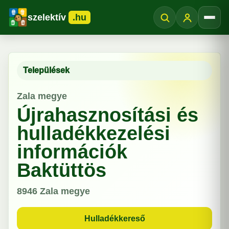
szelektív
.hu
Menü
Települések
Zala megye
Újrahasznosítási és
hulladékkezelési
információk
Baktüttös
8946
Zala megye
Hulladékkereső