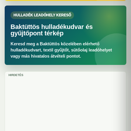
HULLADÉK LEADÓHELY KERESŐ
Baktüttös hulladékudvar és
gyűjtőpont térkép
Keresd meg a Baktüttös közelében elérhető
hulladékudvart, textil gyűjtőt, sütőolaj leadóhelyet
vagy más hivatalos átvételi pontot.
HIRDETÉS