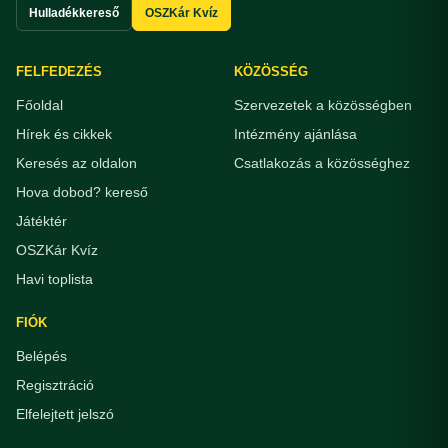
Hulladékkereső
OSZKár Kvíz
FELFEDEZÉS
KÖZÖSSÉG
Főoldal
Szervezetek a közösségben
Hírek és cikkek
Intézmény ajánlása
Keresés az oldalon
Csatlakozás a közösséghez
Hova dobod? kereső
Játéktér
OSZKár Kvíz
Havi toplista
FIÓK
Belépés
Regisztráció
Elfelejtett jelszó