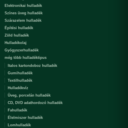
Elektronikai hulladék
Színes üveg hulladék
Szárazelem hulladék
Építési hulladék
Zöld hulladék
Hulladékolaj
Gyógyszerhulladék
még több hulladéktipus
Italos kartondoboz hulladék
Gumihulladék
Textilhulladék
Hulladékvíz
Üveg, porcelán hulladék
CD, DVD adathordozó hulladék
Fahulladék
Élelmiszer hulladék
Lomhulladék