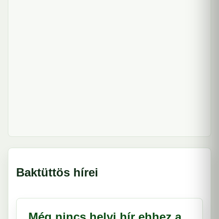
Baktüttös hírei
Még nincs helyi hír ehhez a