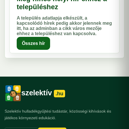
településhez
A település adatlapja elkészült, a
kapcsolódó hírek pedig akkor jelennek meg
itt, ha az adminban a cikk város mezője
ehhez a településhez van kapcsolva.
Összes hír
szelektív
.hu
Szelektív hulladékgyűjtési tudástár, közösségi kihívások és
játékos környezeti edukáció.