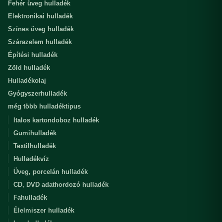
Fehér üveg hulladék
Elektronikai hulladék
Színes üveg hulladék
Szárazelem hulladék
Építési hulladék
Zöld hulladék
Hulladékolaj
Gyógyszerhulladék
még több hulladéktipus
Italos kartondoboz hulladék
Gumihulladék
Textilhulladék
Hulladékvíz
Üveg, porcelán hulladék
CD, DVD adathordozó hulladék
Fahulladék
Élelmiszer hulladék