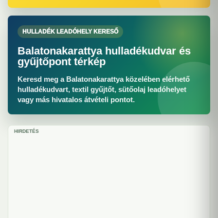
HULLADÉK LEADÓHELY KERESŐ
Balatonakarattya hulladékudvar és
gyűjtőpont térkép
Keresd meg a Balatonakarattya közelében elérhető
hulladékudvart, textil gyűjtőt, sütőolaj leadóhelyet
vagy más hivatalos átvételi pontot.
HIRDETÉS