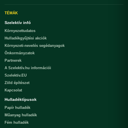
TÉMÁK
Szelektív infó
Környezettudatos
Hulladékgyűjtési akciók
Környezeti-nevelés segédanyagok
Önkormányzatok
Partnerek
A Szelektív.hu információi
Szelektiv.EU
Zöld építészet
Kapcsolat
Hulladéktípusok
Papír hulladék
Műanyag hulladék
Fém hulladék