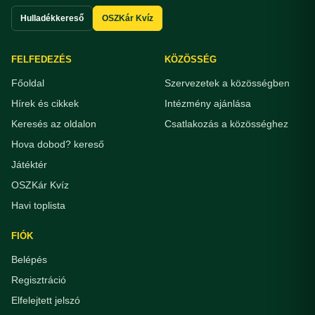
Hulladékkereső
OSZKár Kvíz
FELFEDEZÉS
KÖZÖSSÉG
Főoldal
Szervezetek a közösségben
Hírek és cikkek
Intézmény ajánlása
Keresés az oldalon
Csatlakozás a közösséghez
Hova dobod? kereső
Játéktér
OSZKár Kvíz
Havi toplista
FIÓK
Belépés
Regisztráció
Elfelejtett jelszó