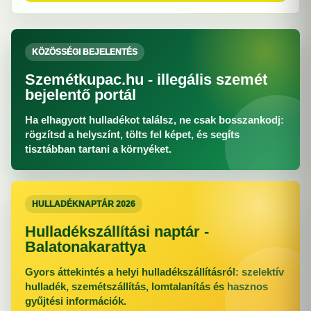
KÖZÖSSÉGI BEJELENTÉS
Szemétkupac.hu - illegális szemét
bejelentő portál
Ha elhagyott hulladékot találsz, ne csak bosszankodj:
rögzítsd a helyszínt, tölts fel képet, és segíts
tisztábban tartani a környéket.
HULLADÉKNAPTÁR 2026
Hulladékszállítási naptár -
Balatonakarattya
Gyors áttekintés a helyi hulladékszállításról: szelektív
hulladék, szemétszállítás, lomtalanítás és hasznos
gyűjtési információk.