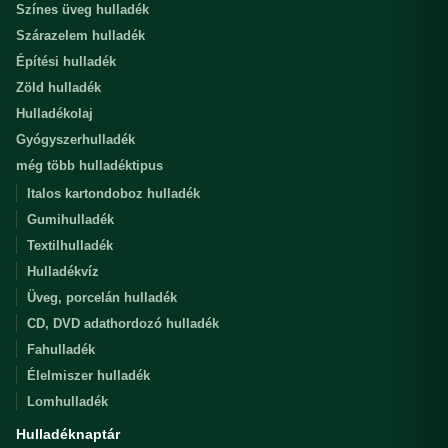
Színes üveg hulladék
Szárazelem hulladék
Építési hulladék
Zöld hulladék
Hulladékolaj
Gyógyszerhulladék
még több hulladéktipus
Italos kartondoboz hulladék
Gumihulladék
Textilhulladék
Hulladékvíz
Üveg, porcelán hulladék
CD, DVD adathordozó hulladék
Fahulladék
Élelmiszer hulladék
Lomhulladék
Hulladéknaptár