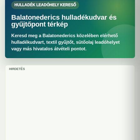
HULLADÉK LEADÓHELY KERESŐ
Balatonederics hulladékudvar és
gyűjtőpont térkép
Keresd meg a Balatonederics közelében elérhető
hulladékudvart, textil gyűjtőt, sütőolaj leadóhelyet
vagy más hivatalos átvételi pontot.
HIRDETÉS