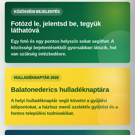
KÖZÖSSÉGI BEJELENTÉS
Fotózd le, jelentsd be, tegyük
láthatóvá
Egy fotó és egy pontos helyszín sokat segíthet. A
közösségi bejelentésekből gyorsabban látszik, hol
van szükség intézkedésre.
HULLADÉKNAPTÁR 2026
Balatonederics hulladéknaptára
A helyi hulladéknaptár segít követni a gyűjtési
időpontokat, a házhoz menő szelektív gyűjtést és a
fontos települési tudnivalókat.