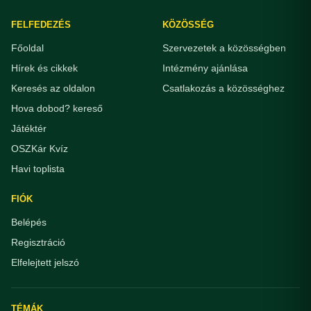
FELFEDEZÉS
KÖZÖSSÉG
Főoldal
Szervezetek a közösségben
Hírek és cikkek
Intézmény ajánlása
Keresés az oldalon
Csatlakozás a közösséghez
Hova dobod? kereső
Játéktér
OSZKár Kvíz
Havi toplista
FIÓK
Belépés
Regisztráció
Elfelejtett jelszó
TÉMÁK