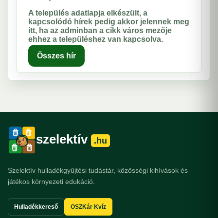
A település adatlapja elkészült, a
kapcsolódó hírek pedig akkor jelennek meg
itt, ha az adminban a cikk város mezője
ehhez a településhez van kapcsolva.
Összes hír
szelektív
.hu
Szelektív hulladékgyűjtési tudástár, közösségi kihívások és
játékos környezeti edukáció.
Hulladékkereső
OSZKár Kvíz