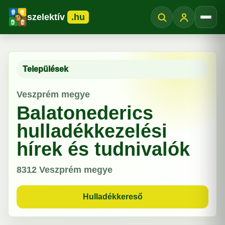
szelektív
.hu
Menü
Települések
Veszprém megye
Balatonederics
hulladékkezelési
hírek és tudnivalók
8312
Veszprém megye
Hulladékkereső