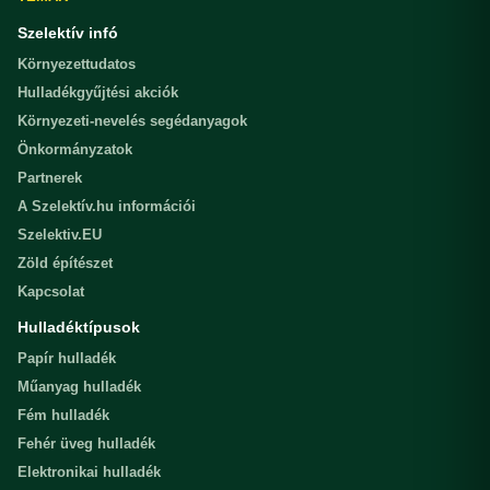
Szelektív infó
Környezettudatos
Hulladékgyűjtési akciók
Környezeti-nevelés segédanyagok
Önkormányzatok
Partnerek
A Szelektív.hu információi
Szelektiv.EU
Zöld építészet
Kapcsolat
Hulladéktípusok
Papír hulladék
Műanyag hulladék
Fém hulladék
Fehér üveg hulladék
Elektronikai hulladék