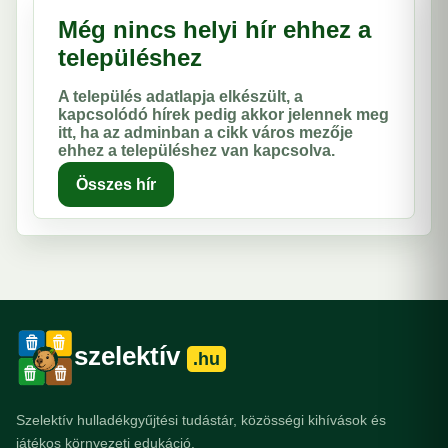
Még nincs helyi hír ehhez a
településhez
A település adatlapja elkészült, a
kapcsolódó hírek pedig akkor jelennek meg
itt, ha az adminban a cikk város mezője
ehhez a településhez van kapcsolva.
Összes hír
szelektív
.hu
Szelektív hulladékgyűjtési tudástár, közösségi kihívások és
játékos környezeti edukáció.