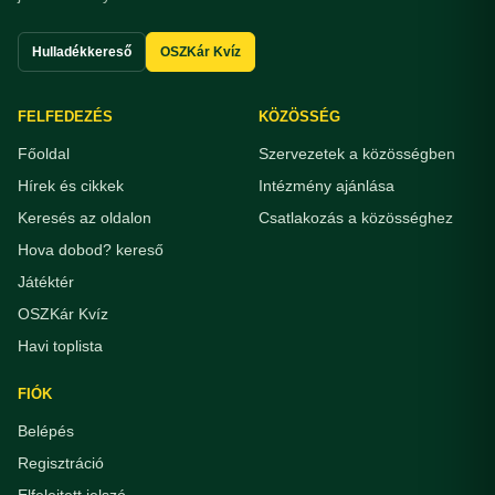
Hulladékkereső
OSZKár Kvíz
FELFEDEZÉS
KÖZÖSSÉG
Főoldal
Szervezetek a közösségben
Hírek és cikkek
Intézmény ajánlása
Keresés az oldalon
Csatlakozás a közösséghez
Hova dobod? kereső
Játéktér
OSZKár Kvíz
Havi toplista
FIÓK
Belépés
Regisztráció
Elfelejtett jelszó