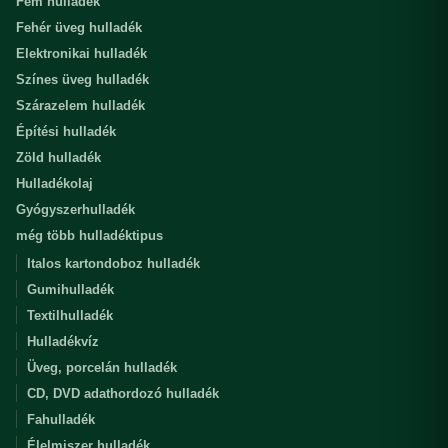
Fém hulladék
Fehér üveg hulladék
Elektronikai hulladék
Színes üveg hulladék
Szárazelem hulladék
Építési hulladék
Zöld hulladék
Hulladékolaj
Gyógyszerhulladék
még több hulladéktipus
Italos kartondoboz hulladék
Gumihulladék
Textilhulladék
Hulladékvíz
Üveg, porcelán hulladék
CD, DVD adathordozó hulladék
Fahulladék
Élelmiszer hulladék