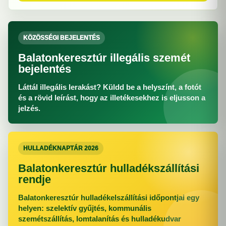
KÖZÖSSÉGI BEJELENTÉS
Balatonkeresztúr illegális szemét
bejelentés
Láttál illegális lerakást? Küldd be a helyszínt, a fotót
és a rövid leírást, hogy az illetékesekhez is eljusson a
jelzés.
HULLADÉKNAPTÁR 2026
Balatonkeresztúr hulladékszállítási
rendje
Balatonkeresztúr hulladékelszállítási időpontjai egy
helyen: szelektív gyűjtés, kommunális
szemétszállítás, lomtalanítás és hulladékudvar