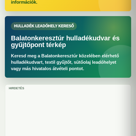
információk.
HULLADÉK LEADÓHELY KERESŐ
Balatonkeresztúr hulladékudvar és
gyűjtőpont térkép
Keresd meg a Balatonkeresztúr közelében elérhető
hulladékudvart, textil gyűjtőt, sütőolaj leadóhelyet
vagy más hivatalos átvételi pontot.
HIRDETÉS