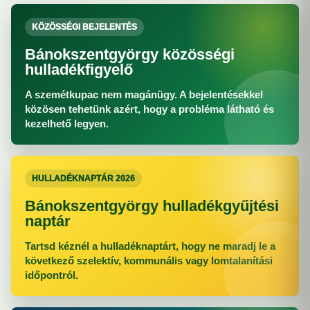
KÖZÖSSÉGI BEJELENTÉS
Bánokszentgyörgy közösségi
hulladékfigyelő
A szemétkupac nem magánügy. A bejelentésekkel
közösen tehetünk azért, hogy a probléma látható és
kezelhető legyen.
HULLADÉKNAPTÁR 2026
Bánokszentgyörgy hulladékgyűjtési
naptár
Tartsd kéznél a hulladéknaptárt, hogy ne maradj le a
következő szelektív, kommunális vagy lomtalanítási
időpontról.