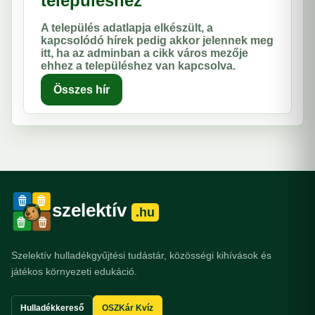
településhez
A település adatlapja elkészült, a
kapcsolódó hírek pedig akkor jelennek meg
itt, ha az adminban a cikk város mezője
ehhez a településhez van kapcsolva.
Összes hír
szelektív
.hu
Szelektív hulladékgyűjtési tudástár, közösségi kihívások és
játékos környezeti edukáció.
Hulladékkereső
OSZKár Kvíz