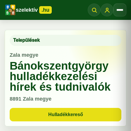
szelektív
.hu
Menü
Települések
Zala megye
Bánokszentgyörgy
hulladékkezelési
hírek és tudnivalók
8891
Zala megye
Hulladékkereső