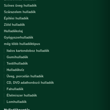
Színes üveg hulladék
Szárazelem hulladék
Építési hulladék
Zöld hulladék
Hulladékolaj
Gyógyszerhulladék
még több hulladéktipus
Italos kartondoboz hulladék
Gumihulladék
Textilhulladék
Hulladékvíz
Üveg, porcelán hulladék
CD, DVD adathordozó hulladék
Fahulladék
Élelmiszer hulladék
Lomhulladék
Hulladéknaptár