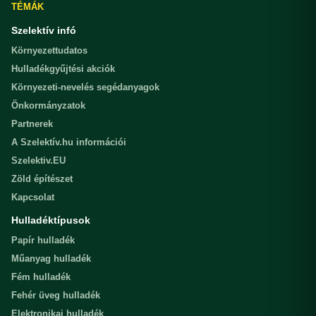
TÉMÁK
Szelektív infó
Környezettudatos
Hulladékgyűjtési akciók
Környezeti-nevelés segédanyagok
Önkormányzatok
Partnerek
A Szelektív.hu információi
Szelektiv.EU
Zöld építészet
Kapcsolat
Hulladéktípusok
Papír hulladék
Műanyag hulladék
Fém hulladék
Fehér üveg hulladék
Elektronikai hulladék