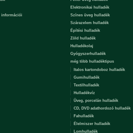
Elektronikai hulladék
 információi
Színes üveg hulladék
Szárazelem hulladék
Építési hulladék
Zöld hulladék
Hulladékolaj
Gyógyszerhulladék
még több hulladéktipus
Italos kartondoboz hulladék
Gumihulladék
Textilhulladék
Hulladékvíz
Üveg, porcelán hulladék
CD, DVD adathordozó hulladék
Fahulladék
Élelmiszer hulladék
Lomhulladék