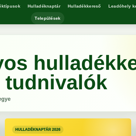
éktípusok
Hulladéknaptár
Hulladékkereső
Leadóhely k
Települések
os hulladékke
s tudnivalók
egye
HULLADÉKNAPTÁR 2026