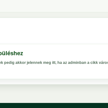
epüléshez
rek pedig akkor jelennek meg itt, ha az adminban a cikk vá