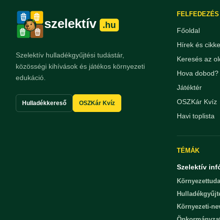
FELFEDEZÉS
szelektív
.hu
Főoldal
Hírek és cikk
Szelektív hulladékgyűjtési tudástár,
Keresés az ol
közösségi kihívások és játékos környezeti
Hova dobod? 
edukáció.
Játéktér
OSZKár Kvíz
Hulladékkereső
OSZKár Kvíz
Havi toplista
TÉMÁK
Szelektív inf
Környezettuda
Hulladékgyűjt
Környezeti-n
Önkormányza