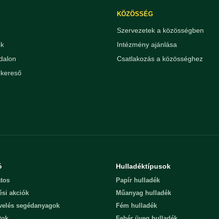
KÖZÖSSÉG
Szervezetek a közösségben
ek
Intézmény ajánlása
dalon
Csatlakozás a közösséghez
kereső
ó
Hulladéktípusok
tos
Papír hulladék
ési akciók
Műanyag hulladék
evelés segédanyagok
Fém hulladék
tok
Fehér üveg hulladék