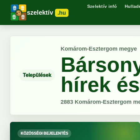
Szelektív infó
Hullad
szelektív
.hu
Komárom-Esztergom megye
Bársony
Települések
hírek é
2883
Komárom-Esztergom m
KÖZÖSSÉGI BEJELENTÉS