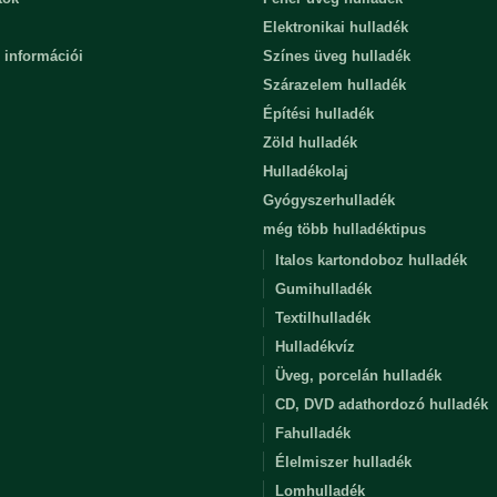
Elektronikai hulladék
 információi
Színes üveg hulladék
Szárazelem hulladék
Építési hulladék
Zöld hulladék
Hulladékolaj
Gyógyszerhulladék
még több hulladéktipus
Italos kartondoboz hulladék
Gumihulladék
Textilhulladék
Hulladékvíz
Üveg, porcelán hulladék
CD, DVD adathordozó hulladék
Fahulladék
Élelmiszer hulladék
Lomhulladék