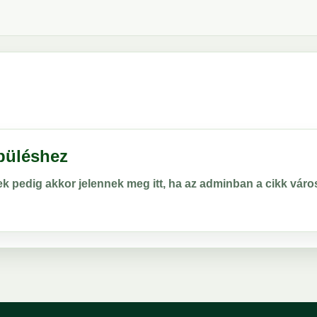
epüléshez
rek pedig akkor jelennek meg itt, ha az adminban a cikk vá