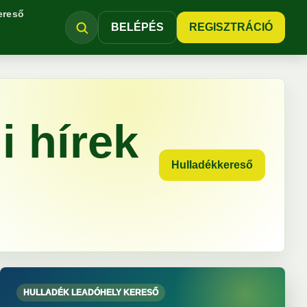
ereső
BELÉPÉS
REGISZTRÁCIÓ
i hírek
Hulladékkereső
HULLADÉK LEADÓHELY KERESŐ