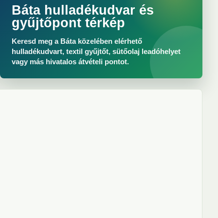
Báta hulladékudvar és
gyűjtőpont térkép
Keresd meg a Báta közelében elérhető
hulladékudvart, textil gyűjtőt, sütőolaj leadóhelyet
vagy más hivatalos átvételi pontot.