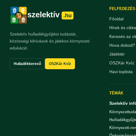
FELFEDEZÉS
szelektív
.hu
Főoldal
Hírek és cikk
Szelektív hulladékgyűjtési tudástár,
Keresés az ol
közösségi kihívások és játékos környezeti
Hova dobod? 
edukáció.
Játéktér
OSZKár Kvíz
Hulladékkereső
OSZKár Kvíz
Havi toplista
TÉMÁK
Szelektív inf
Környezettuda
Hulladékgyűjt
Környezeti-n
Önkormányza