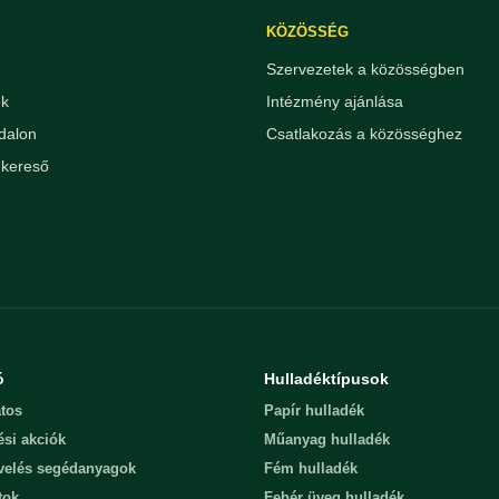
KÖZÖSSÉG
Szervezetek a közösségben
ek
Intézmény ajánlása
dalon
Csatlakozás a közösséghez
kereső
ó
Hulladéktípusok
tos
Papír hulladék
ési akciók
Műanyag hulladék
evelés segédanyagok
Fém hulladék
tok
Fehér üveg hulladék