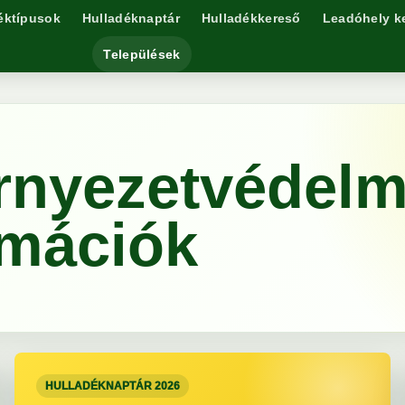
éktípusok
Hulladéknaptár
Hulladékkereső
Leadóhely k
Települések
rnyezetvédelm
rmációk
HULLADÉKNAPTÁR 2026