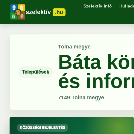
Szelektív infó
Hullad
szelektív
.hu
Tolna megye
Báta kö
Települések
és info
7149
Tolna megye
KÖZÖSSÉGI BEJELENTÉS