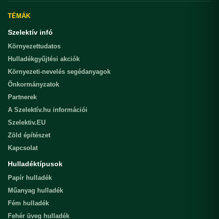
TÉMÁK
Szelektív infó
Környezettudatos
Hulladékgyűjtési akciók
Környezeti-nevelés segédanyagok
Önkormányzatok
Partnerek
A Szelektív.hu információi
Szelektiv.EU
Zöld építészet
Kapcsolat
Hulladéktípusok
Papír hulladék
Műanyag hulladék
Fém hulladék
Fehér üveg hulladék