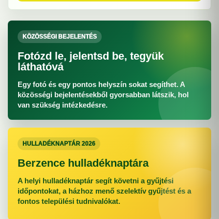
KÖZÖSSÉGI BEJELENTÉS
Fotózd le, jelentsd be, tegyük
láthatóvá
Egy fotó és egy pontos helyszín sokat segíthet. A
közösségi bejelentésekből gyorsabban látszik, hol
van szükség intézkedésre.
HULLADÉKNAPTÁR 2026
Berzence hulladéknaptára
A helyi hulladéknaptár segít követni a gyűjtési
időpontokat, a házhoz menő szelektív gyűjtést és a
fontos települési tudnivalókat.