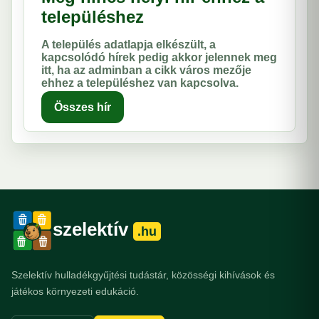
településhez
A település adatlapja elkészült, a
kapcsolódó hírek pedig akkor jelennek meg
itt, ha az adminban a cikk város mezője
ehhez a településhez van kapcsolva.
Összes hír
szelektív
.hu
Szelektív hulladékgyűjtési tudástár, közösségi kihívások és
játékos környezeti edukáció.