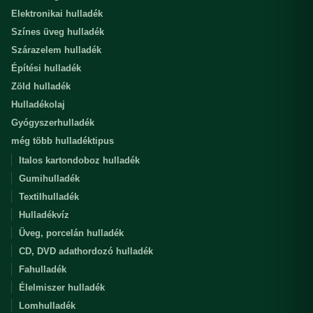
Elektronikai hulladék
Színes üveg hulladék
Szárazelem hulladék
Építési hulladék
Zöld hulladék
Hulladékolaj
Gyógyszerhulladék
még több hulladéktipus
Italos kartondoboz hulladék
Gumihulladék
Textilhulladék
Hulladékvíz
Üveg, porcelán hulladék
CD, DVD adathordozó hulladék
Fahulladék
Élelmiszer hulladék
Lomhulladék