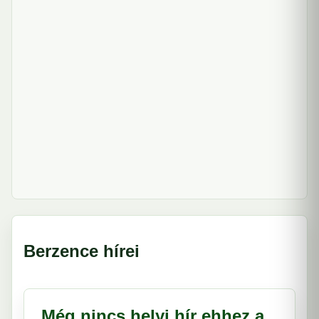
Berzence hírei
Még nincs helyi hír ehhez a