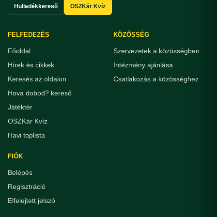
Hulladékkereső
OSZKár Kvíz
FELFEDEZÉS
KÖZÖSSÉG
Főoldal
Szervezetek a közösségben
Hírek és cikkek
Intézmény ajánlása
Keresés az oldalon
Csatlakozás a közösséghez
Hova dobod? kereső
Játéktér
OSZKár Kvíz
Havi toplista
FIÓK
Belépés
Regisztráció
Elfelejtett jelszó