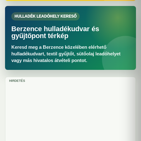
HULLADÉK LEADÓHELY KERESŐ
Berzence hulladékudvar és
gyűjtőpont térkép
Keresd meg a Berzence közelében elérhető
hulladékudvart, textil gyűjtőt, sütőolaj leadóhelyet
vagy más hivatalos átvételi pontot.
HIRDETÉS