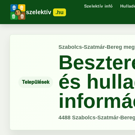
Szelektív infó
Hullad
szelektív
.hu
Szabolcs-Szatmár-Bereg meg
Beszter
és hull
Települések
informá
4488
Szabolcs-Szatmár-Bere