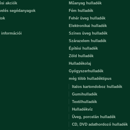
ési akciók
Műanyag hulladék
evelés segédanyagok
Fém hulladék
tok
Fehér üveg hulladék
Elektronikai hulladék
 információi
Színes üveg hulladék
Szárazelem hulladék
Építési hulladék
Zöld hulladék
Hulladékolaj
Gyógyszerhulladék
még több hulladéktipus
Italos kartondoboz hulladék
Gumihulladék
Textilhulladék
Hulladékvíz
Üveg, porcelán hulladék
CD, DVD adathordozó hulladék