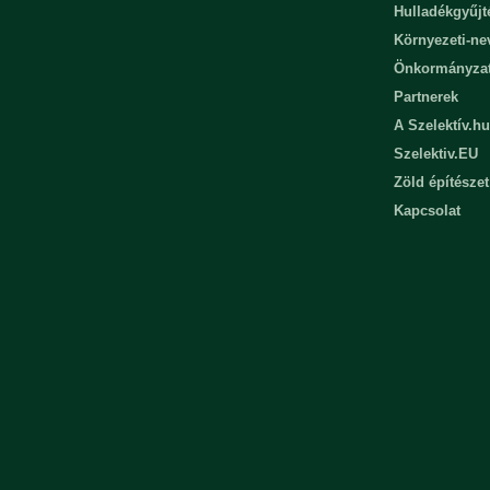
Hulladékgyűjt
Környezeti-n
Önkormányza
Partnerek
A Szelektív.hu
Szelektiv.EU
Zöld építészet
Kapcsolat