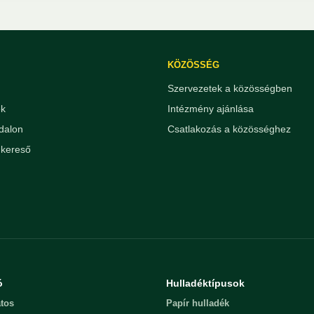
KÖZÖSSÉG
Szervezetek a közösségben
ek
Intézmény ajánlása
dalon
Csatlakozás a közösséghez
kereső
ó
Hulladéktípusok
tos
Papír hulladék