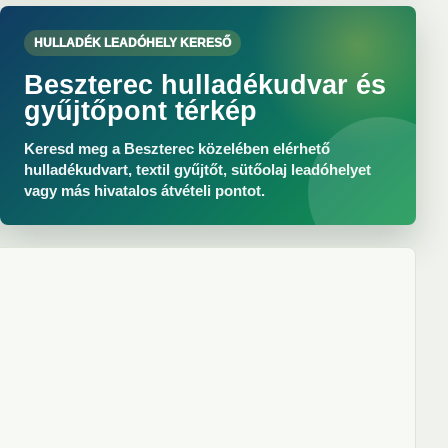
HULLADÉK LEADÓHELY KERESŐ
Beszterec hulladékudvar és
gyűjtőpont térkép
Keresd meg a Beszterec közelében elérhető
hulladékudvart, textil gyűjtőt, sütőolaj leadóhelyet
vagy más hivatalos átvételi pontot.