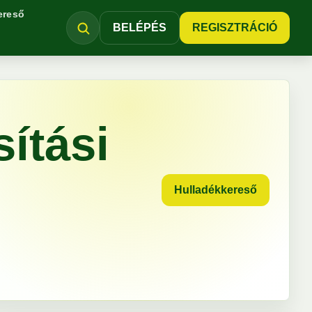
ereső
BELÉPÉS
REGISZTRÁCIÓ
ítási
Hulladékkereső