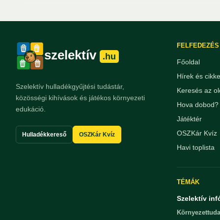
FELFEDEZÉS
szelektív
.hu
Főoldal
Hírek és cikk
Szelektív hulladékgyűjtési tudástár,
Keresés az ol
közösségi kihívások és játékos környezeti
Hova dobod? 
edukáció.
Játéktér
OSZKár Kvíz
Hulladékkereső
OSZKár Kvíz
Havi toplista
TÉMÁK
Szelektív inf
Környezettuda