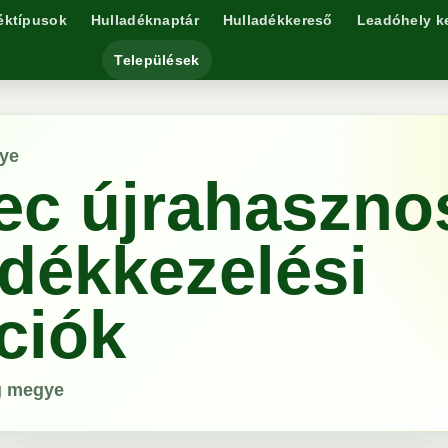
éktípusok
Hulladéknaptár
Hulladékkereső
Leadóhely k
Települések
ye
ec újrahasznos
adékkezelési
ciók
g megye