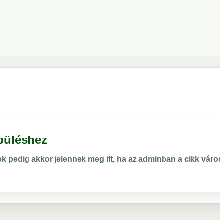
epüléshez
rek pedig akkor jelennek meg itt, ha az adminban a cikk vá