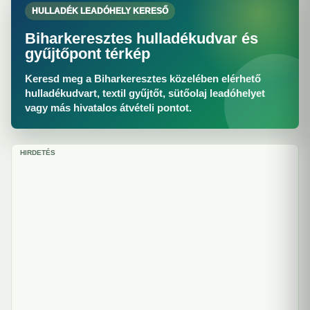
HULLADÉK LEADÓHELY KERESŐ
Biharkeresztes hulladékudvar és
gyűjtőpont térkép
Keresd meg a Biharkeresztes közelében elérhető
hulladékudvart, textil gyűjtőt, sütőolaj leadóhelyet
vagy más hivatalos átvételi pontot.
HIRDETÉS