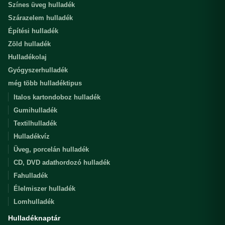
Színes üveg hulladék
Szárazelem hulladék
Építési hulladék
Zöld hulladék
Hulladékolaj
Gyógyszerhulladék
még több hulladéktipus
Italos kartondoboz hulladék
Gumihulladék
Textilhulladék
Hulladékvíz
Üveg, porcelán hulladék
CD, DVD adathordozó hulladék
Fahulladék
Élelmiszer hulladék
Lomhulladék
Hulladéknaptár