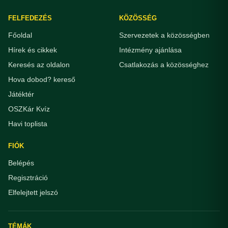
FELFEDEZÉS
KÖZÖSSÉG
Főoldal
Szervezetek a közösségben
Hírek és cikkek
Intézmény ajánlása
Keresés az oldalon
Csatlakozás a közösséghez
Hova dobod? kereső
Játéktér
OSZKár Kvíz
Havi toplista
FIÓK
Belépés
Regisztráció
Elfelejtett jelszó
TÉMÁK