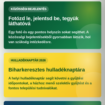
KÖZÖSSÉGI BEJELENTÉS
Fotózd le, jelentsd be, tegyük
láthatóvá
Egy fotó és egy pontos helyszín sokat segíthet. A
közösségi bejelentésekből gyorsabban látszik, hol
van szükség intézkedésre.
HULLADÉKNAPTÁR 2026
Biharkeresztes hulladéknaptára
A helyi hulladéknaptár segít követni a gyűjtési
időpontokat, a házhoz menő szelektív gyűjtést és a
fontos települési tudnivalókat.