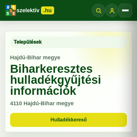
szelektív
.hu
Menü
Települések
Hajdú-Bihar megye
Biharkeresztes
hulladékgyűjtési
információk
4110
Hajdú-Bihar megye
Hulladékkereső