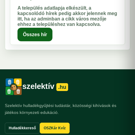
A település adatlapja elkészült, a
kapcsolódó hírek pedig akkor jelennek meg
itt, ha az adminban a cikk város mezője
ehhez a településhez van kapcsolva.
Összes hír
szelektív
.hu
Szelektív hulladékgyűjtési tudástár, közösségi kihívások és
játékos környezeti edukáció.
Hulladékkereső
OSZKár Kvíz