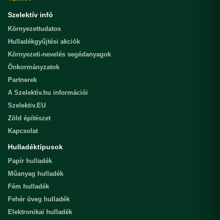
Szelektív infó
Környezettudatos
Hulladékgyűjtési akciók
Környezeti-nevelés segédanyagok
Önkormányzatok
Partnerek
A Szelektív.hu információi
Szelektiv.EU
Zöld építészet
Kapcsolat
Hulladéktípusok
Papír hulladék
Műanyag hulladék
Fém hulladék
Fehér üveg hulladék
Elektronikai hulladék