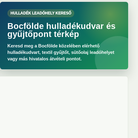
HULLADÉK LEADÓHELY KERESŐ
Bocfölde hulladékudvar és
gyűjtőpont térkép
Keresd meg a Bocfölde közelében elérhető
hulladékudvart, textil gyűjtőt, sütőolaj leadóhelyet
vagy más hivatalos átvételi pontot.