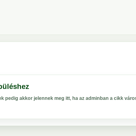
epüléshez
rek pedig akkor jelennek meg itt, ha az adminban a cikk vá