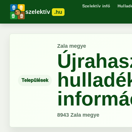
Szelektív infó
Hullad
szelektív
.hu
Zala megye
Újrahas
hulladé
Települések
informá
8943
Zala megye