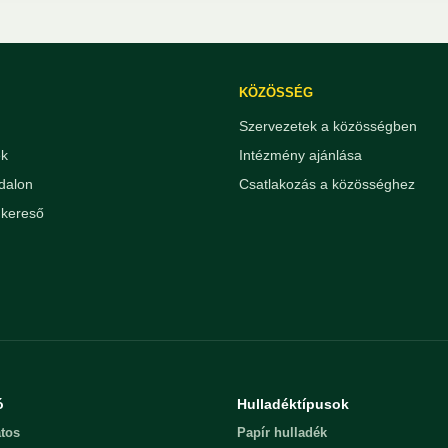
KÖZÖSSÉG
Szervezetek a közösségben
ek
Intézmény ajánlása
dalon
Csatlakozás a közösséghez
kereső
ó
Hulladéktípusok
tos
Papír hulladék