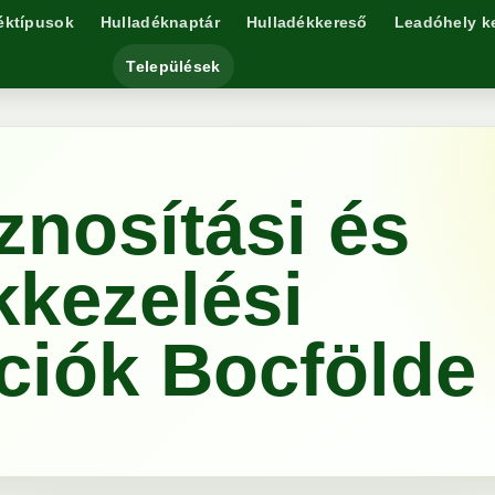
éktípusok
Hulladéknaptár
Hulladékkereső
Leadóhely k
Települések
znosítási és
kkezelési
ciók Bocfölde