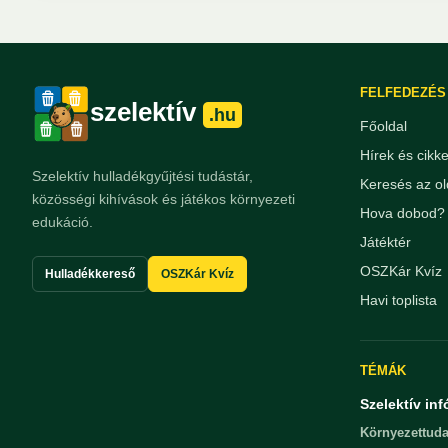
FELFEDEZÉS
szelektív
.hu
Főoldal
Hírek és cikk
Szelektív hulladékgyűjtési tudástár,
Keresés az ol
közösségi kihívások és játékos környezeti
Hova dobod? 
edukáció.
Játéktér
OSZKár Kvíz
Hulladékkereső
OSZKár Kvíz
Havi toplista
TÉMÁK
Szelektív inf
Környezettuda