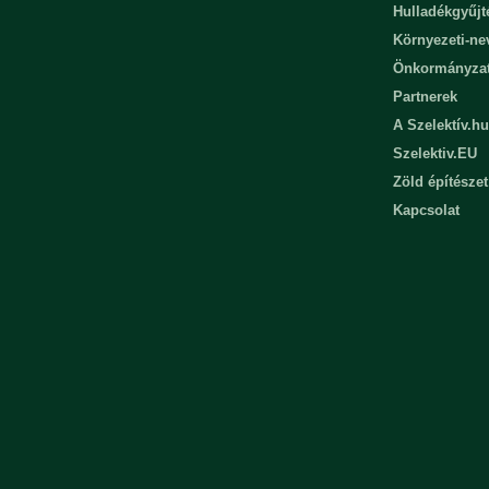
Hulladékgyűjt
Környezeti-n
Önkormányza
Partnerek
A Szelektív.hu
Szelektiv.EU
Zöld építészet
Kapcsolat