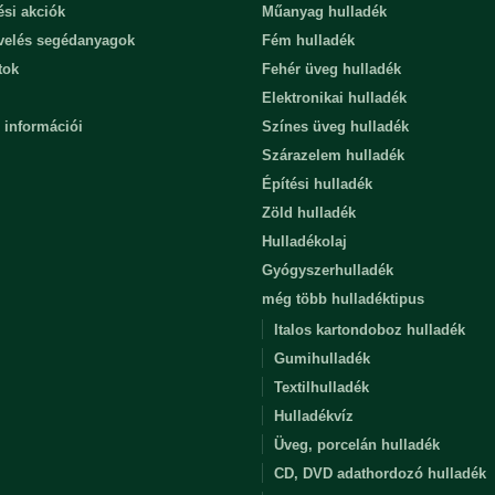
ési akciók
Műanyag hulladék
evelés segédanyagok
Fém hulladék
tok
Fehér üveg hulladék
Elektronikai hulladék
 információi
Színes üveg hulladék
Szárazelem hulladék
Építési hulladék
Zöld hulladék
Hulladékolaj
Gyógyszerhulladék
még több hulladéktipus
Italos kartondoboz hulladék
Gumihulladék
Textilhulladék
Hulladékvíz
Üveg, porcelán hulladék
CD, DVD adathordozó hulladék