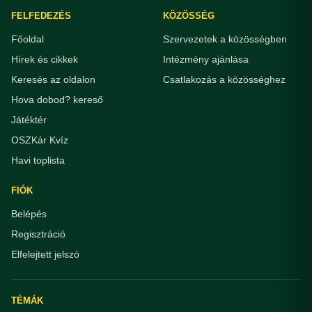
FELFEDEZÉS
KÖZÖSSÉG
Főoldal
Szervezetek a közösségben
Hírek és cikkek
Intézmény ajánlása
Keresés az oldalon
Csatlakozás a közösséghez
Hova dobod? kereső
Játéktér
OSZKár Kvíz
Havi toplista
FIÓK
Belépés
Regisztráció
Elfelejtett jelszó
TÉMÁK