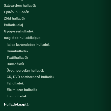
Szárazelem hulladék
Építési hulladék
Zöld hulladék
Hulladékolaj
Gyógyszerhulladék
még több hulladéktipus
Italos kartondoboz hulladék
Gumihulladék
Textilhulladék
Hulladékvíz
Üveg, porcelán hulladék
CD, DVD adathordozó hulladék
Fahulladék
Élelmiszer hulladék
Lomhulladék
Hulladéknaptár