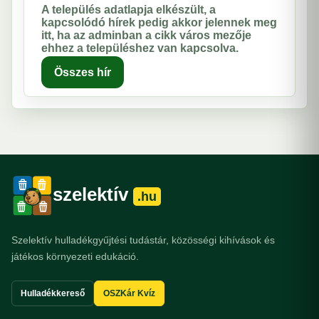
A település adatlapja elkészült, a
kapcsolódó hírek pedig akkor jelennek meg
itt, ha az adminban a cikk város mezője
ehhez a településhez van kapcsolva.
Összes hír
szelektív
.hu
Szelektív hulladékgyűjtési tudástár, közösségi kihívások és
játékos környezeti edukáció.
Hulladékkereső
OSZKár Kvíz