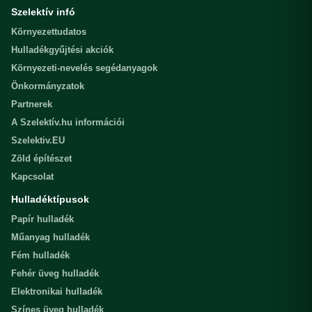
Szelektív infó
Környezettudatos
Hulladékgyűjtési akciók
Környezeti-nevelés segédanyagok
Önkormányzatok
Partnerek
A Szelektív.hu információi
Szelektiv.EU
Zöld építészet
Kapcsolat
Hulladéktípusok
Papír hulladék
Műanyag hulladék
Fém hulladék
Fehér üveg hulladék
Elektronikai hulladék
Színes üveg hulladék