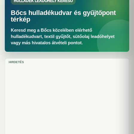
HULLADÉK LEADÓHELY KERESŐ
Bőcs hulladékudvar és gyűjtőpont
térkép
Keresd meg a Bőcs közelében elérhető
hulladékudvart, textil gyűjtőt, sütőolaj leadóhelyet
vagy más hivatalos átvételi pontot.
HIRDETÉS