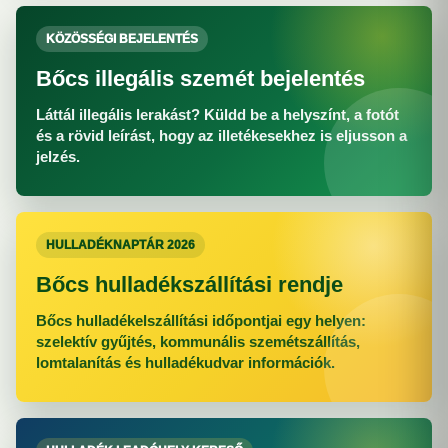
KÖZÖSSÉGI BEJELENTÉS
Bőcs illegális szemét bejelentés
Láttál illegális lerakást? Küldd be a helyszínt, a fotót
és a rövid leírást, hogy az illetékesekhez is eljusson a
jelzés.
HULLADÉKNAPTÁR 2026
Bőcs hulladékszállítási rendje
Bőcs hulladékelszállítási időpontjai egy helyen:
szelektív gyűjtés, kommunális szemétszállítás,
lomtalanítás és hulladékudvar információk.