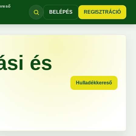
ereső
BELÉPÉS
REGISZTRÁCIÓ
ási és
Hulladékkereső