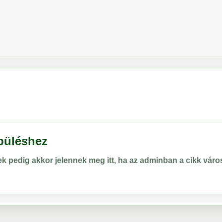
epüléshez
rek pedig akkor jelennek meg itt, ha az adminban a cikk vá