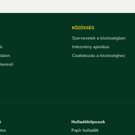
KÖZÖSSÉG
Szervezetek a közösségben
ek
Intézmény ajánlása
dalon
Csatlakozás a közösséghez
kereső
ó
Hulladéktípusok
tos
Papír hulladék