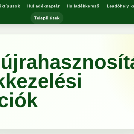
éktípusok
Hulladéknaptár
Hulladékkereső
Leadóhely k
Települések
újrahasznosít
kkezelési
ciók