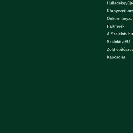
Hulladékgyűjt
Környezeti-n
Önkormányza
Partnerek
A Szelektív.hu
Szelektiv.EU
Zöld építészet
Kapcsolat