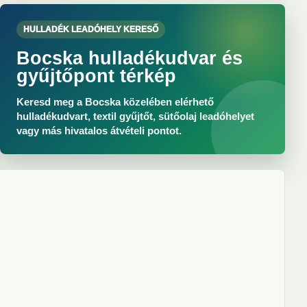
HULLADÉK LEADÓHELY KERESŐ
Bocska hulladékudvar és
gyűjtőpont térkép
Keresd meg a Bocska közelében elérhető
hulladékudvart, textil gyűjtőt, sütőolaj leadóhelyet
vagy más hivatalos átvételi pontot.