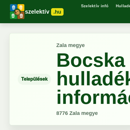
Szelektív infó
Hullad
szelektív
.hu
Zala megye
Bocska 
hulladé
Települések
informá
8776
Zala megye