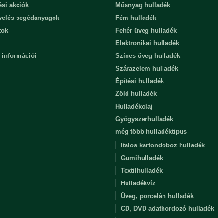
ési akciók
Műanyag hulladék
evelés segédanyagok
Fém hulladék
tok
Fehér üveg hulladék
Elektronikai hulladék
 információi
Színes üveg hulladék
Szárazelem hulladék
Építési hulladék
Zöld hulladék
Hulladékolaj
Gyógyszerhulladék
még több hulladéktipus
Italos kartondoboz hulladék
Gumihulladék
Textilhulladék
Hulladékvíz
Üveg, porcelán hulladék
CD, DVD adathordozó hulladék