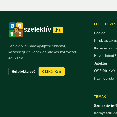
FELFEDEZÉS
szelektív
.hu
Főoldal
Hírek és cikk
Szelektív hulladékgyűjtési tudástár,
Keresés az ol
közösségi kihívások és játékos környezeti
Hova dobod? 
edukáció.
Játéktér
OSZKár Kvíz
Hulladékkereső
OSZKár Kvíz
Havi toplista
TÉMÁK
Szelektív inf
Környezettuda