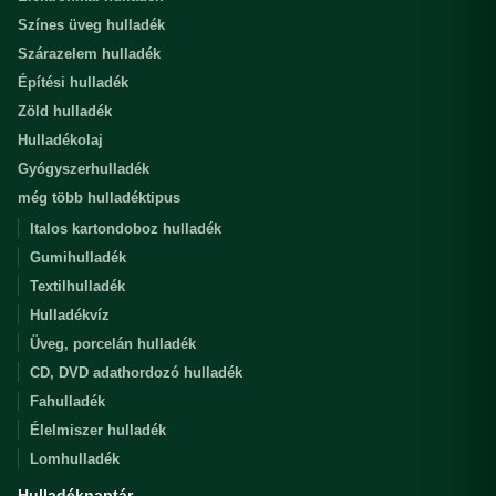
Színes üveg hulladék
Szárazelem hulladék
Építési hulladék
Zöld hulladék
Hulladékolaj
Gyógyszerhulladék
még több hulladéktipus
Italos kartondoboz hulladék
Gumihulladék
Textilhulladék
Hulladékvíz
Üveg, porcelán hulladék
CD, DVD adathordozó hulladék
Fahulladék
Élelmiszer hulladék
Lomhulladék
Hulladéknaptár