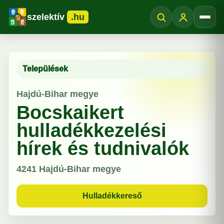
szelektív
.hu
Menü
Települések
Hajdú-Bihar megye
Bocskaikert
hulladékkezelési
hírek és tudnivalók
4241
Hajdú-Bihar megye
Hulladékkereső