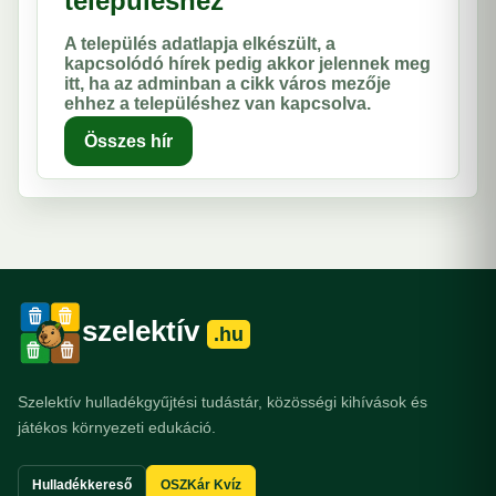
településhez
A település adatlapja elkészült, a
kapcsolódó hírek pedig akkor jelennek meg
itt, ha az adminban a cikk város mezője
ehhez a településhez van kapcsolva.
Összes hír
szelektív
.hu
Szelektív hulladékgyűjtési tudástár, közösségi kihívások és
játékos környezeti edukáció.
Hulladékkereső
OSZKár Kvíz