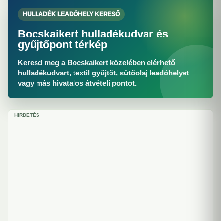
HULLADÉK LEADÓHELY KERESŐ
Bocskaikert hulladékudvar és
gyűjtőpont térkép
Keresd meg a Bocskaikert közelében elérhető
hulladékudvart, textil gyűjtőt, sütőolaj leadóhelyet
vagy más hivatalos átvételi pontot.
HIRDETÉS