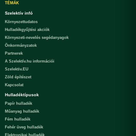
TÉMÁK
Szelektív infó
Környezettudatos
Hulladékgyűjtési akciók
Környezeti-nevelés segédanyagok
Önkormányzatok
Partnerek
A Szelektív.hu információi
Szelektiv.EU
Zöld építészet
Kapcsolat
Hulladéktípusok
Papír hulladék
Műanyag hulladék
Fém hulladék
Fehér üveg hulladék
Elektronikai hulladék