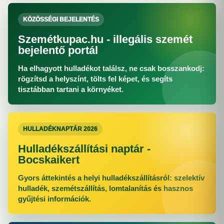
KÖZÖSSÉGI BEJELENTÉS
Szemétkupac.hu - illegális szemét
bejelentő portál
Ha elhagyott hulladékot találsz, ne csak bosszankodj:
rögzítsd a helyszínt, tölts fel képet, és segíts
tisztábban tartani a környéket.
HULLADÉKNAPTÁR 2026
Hulladékszállítási naptár -
Bocskaikert
Gyors áttekintés a helyi hulladékszállításról: szelektív
hulladék, szemétszállítás, lomtalanítás és hasznos
gyűjtési információk.