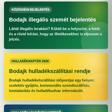
KÖZÖSSÉGI BEJELENTÉS
Bodajk illegális szemét bejelentés
Láttál illegális lerakást? Küldd be a helyszínt, a fotót
és a rövid leírást, hogy az illetékesekhez is eljusson a
jelzés.
HULLADÉKNAPTÁR 2026
Bodajk hulladékszállítási rendje
Bodajk hulladékelszállítási időpontjai egy helyen:
szelektív gyűjtés, kommunális szemétszállítás,
lomtalanítás és hulladékudvar információk.