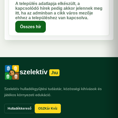
A település adatlapja elkészült, a
kapcsolódó hírek pedig akkor jelennek meg
itt, ha az adminban a cikk város mezője
ehhez a településhez van kapcsolva.
Összes hír
szelektív
.hu
Szelektív hulladékgyűjtési tudástár, közösségi kihívások és
játékos környezeti edukáció.
Hulladékkereső
OSZKár Kvíz