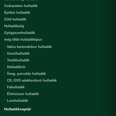
Szárazelem hulladék
Építési hulladék
Zöld hulladék
Hulladékolaj
Gyógyszerhulladék
még több hulladéktipus
Italos kartondoboz hulladék
Gumihulladék
Textilhulladék
Hulladékvíz
Üveg, porcelán hulladék
CD, DVD adathordozó hulladék
Fahulladék
Élelmiszer hulladék
Lomhulladék
Hulladéknaptár