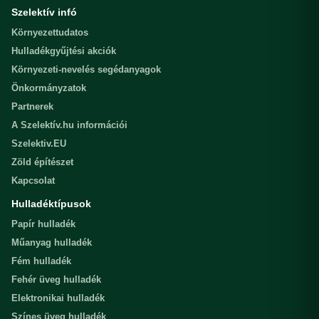
Szelektív infó
Környezettudatos
Hulladékgyűjtési akciók
Környezeti-nevelés segédanyagok
Önkormányzatok
Partnerek
A Szelektív.hu információi
Szelektiv.EU
Zöld építészet
Kapcsolat
Hulladéktípusok
Papír hulladék
Műanyag hulladék
Fém hulladék
Fehér üveg hulladék
Elektronikai hulladék
Színes üveg hulladék