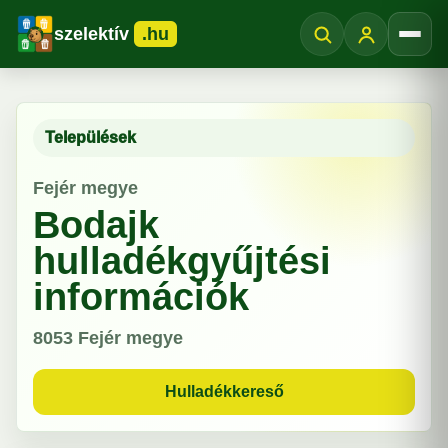
szelektív
.hu
Menü
Települések
Fejér megye
Bodajk
hulladékgyűjtési
információk
8053
Fejér megye
Hulladékkereső