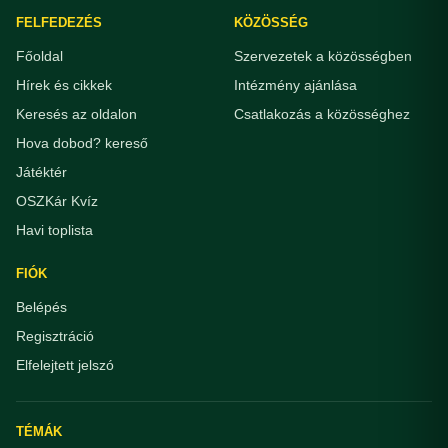
FELFEDEZÉS
KÖZÖSSÉG
Főoldal
Szervezetek a közösségben
Hírek és cikkek
Intézmény ajánlása
Keresés az oldalon
Csatlakozás a közösséghez
Hova dobod? kereső
Játéktér
OSZKár Kvíz
Havi toplista
FIÓK
Belépés
Regisztráció
Elfelejtett jelszó
TÉMÁK