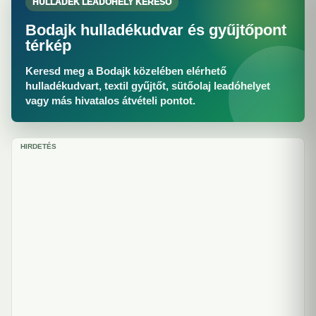
HULLADÉK LEADÓHELY KERESŐ
Bodajk hulladékudvar és gyűjtőpont
térkép
Keresd meg a Bodajk közelében elérhető
hulladékudvart, textil gyűjtőt, sütőolaj leadóhelyet
vagy más hivatalos átvételi pontot.
HIRDETÉS