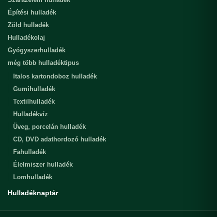
Építési hulladék
Zöld hulladék
Hulladékolaj
Gyógyszerhulladék
még több hulladéktipus
Italos kartondoboz hulladék
Gumihulladék
Textilhulladék
Hulladékvíz
Üveg, porcelán hulladék
CD, DVD adathordozó hulladék
Fahulladék
Élelmiszer hulladék
Lomhulladék
Hulladéknaptár