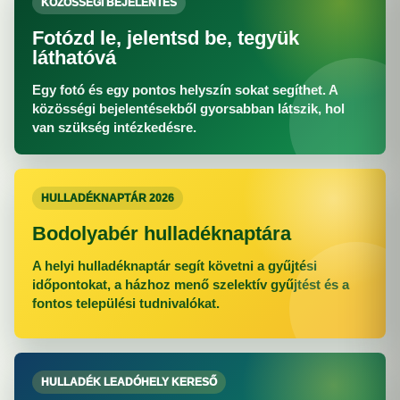
KÖZÖSSÉGI BEJELENTÉS
Fotózd le, jelentsd be, tegyük
láthatóvá
Egy fotó és egy pontos helyszín sokat segíthet. A
közösségi bejelentésekből gyorsabban látszik, hol
van szükség intézkedésre.
HULLADÉKNAPTÁR 2026
Bodolyabér hulladéknaptára
A helyi hulladéknaptár segít követni a gyűjtési
időpontokat, a házhoz menő szelektív gyűjtést és a
fontos települési tudnivalókat.
HULLADÉK LEADÓHELY KERESŐ