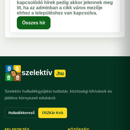
kapcsolódó hírek pedig akkor jelennek meg
itt, ha az adminban a cikk város mezője
ehhez a településhez van kapcsolva.
Összes hír
szelektív
.hu
Szelektív hulladékgyűjtési tudástár, közösségi kihívások és
játékos környezeti edukáció.
Hulladékkereső
OSZKár Kvíz
FELFEDEZÉS
KÖZÖSSÉG