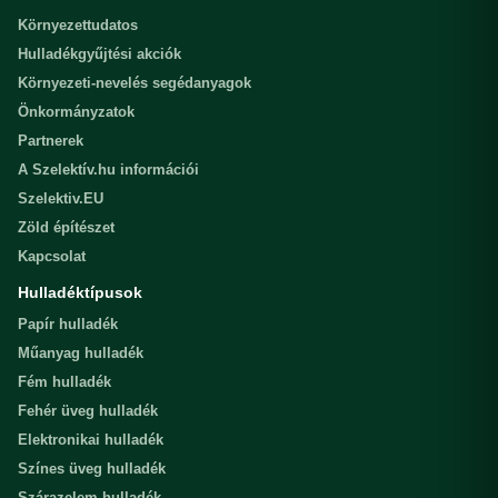
Környezettudatos
Hulladékgyűjtési akciók
Környezeti-nevelés segédanyagok
Önkormányzatok
Partnerek
A Szelektív.hu információi
Szelektiv.EU
Zöld építészet
Kapcsolat
Hulladéktípusok
Papír hulladék
Műanyag hulladék
Fém hulladék
Fehér üveg hulladék
Elektronikai hulladék
Színes üveg hulladék
Szárazelem hulladék