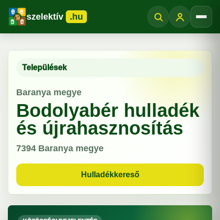
szelektív
.hu
Menü
Települések
Baranya megye
Bodolyabér hulladék
és újrahasznosítás
7394
Baranya megye
Hulladékkereső