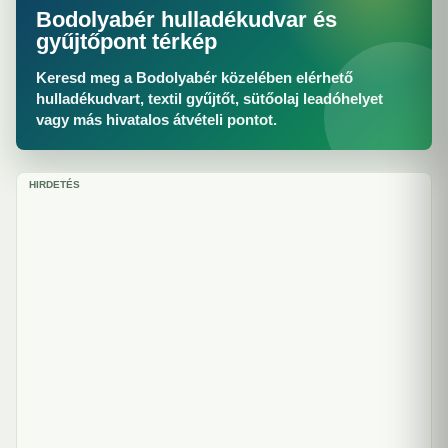
Bodolyabér hulladékudvar és
gyűjtőpont térkép
Keresd meg a Bodolyabér közelében elérhető
hulladékudvart, textil gyűjtőt, sütőolaj leadóhelyet
vagy más hivatalos átvételi pontot.
HIRDETÉS