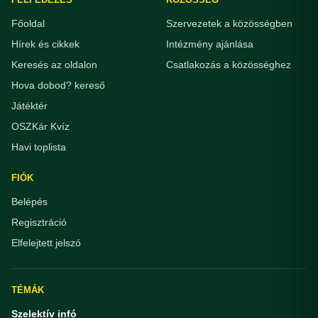
Főoldal
Szervezetek a közösségben
Hírek és cikkek
Intézmény ajánlása
Keresés az oldalon
Csatlakozás a közösséghez
Hova dobod? kereső
Játéktér
OSZKár Kvíz
Havi toplista
FIÓK
Belépés
Regisztráció
Elfelejtett jelszó
TÉMÁK
Szelektív infó