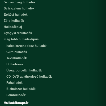
Színes üveg hulladék
Szárazelem hulladék
Építési hulladék
Zöld hulladék
Hulladékolaj
Gyógyszerhulladék
még több hulladéktipus
Italos kartondoboz hulladék
Gumihulladék
Textilhulladék
Hulladékvíz
Üveg, porcelán hulladék
CD, DVD adathordozó hulladék
Fahulladék
Élelmiszer hulladék
Lomhulladék
Hulladéknaptár