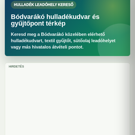
HULLADÉK LEADÓHELY KERESŐ
Bódvarákó hulladékudvar és
gyűjtőpont térkép
Keresd meg a Bódvarákó közelében elérhető
hulladékudvart, textil gyűjtőt, sütőolaj leadóhelyet
vagy más hivatalos átvételi pontot.
HIRDETÉS