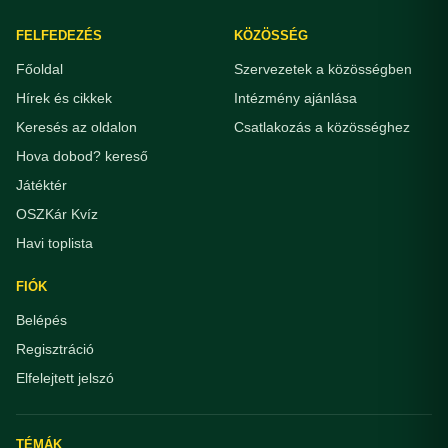
FELFEDEZÉS
KÖZÖSSÉG
Főoldal
Szervezetek a közösségben
Hírek és cikkek
Intézmény ajánlása
Keresés az oldalon
Csatlakozás a közösséghez
Hova dobod? kereső
Játéktér
OSZKár Kvíz
Havi toplista
FIÓK
Belépés
Regisztráció
Elfelejtett jelszó
TÉMÁK