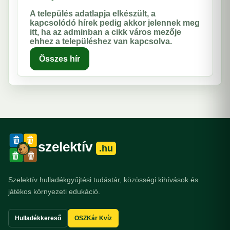
A település adatlapja elkészült, a
kapcsolódó hírek pedig akkor jelennek meg
itt, ha az adminban a cikk város mezője
ehhez a településhez van kapcsolva.
Összes hír
szelektív
.hu
Szelektív hulladékgyűjtési tudástár, közösségi kihívások és
játékos környezeti edukáció.
Hulladékkereső
OSZKár Kvíz