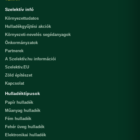
Szelektív infó
Környezettudatos
Hulladékgyűjtési akciók
Környezeti-nevelés segédanyagok
Önkormányzatok
Partnerek
A Szelektív.hu információi
Szelektiv.EU
Zöld építészet
Kapcsolat
Hulladéktípusok
Papír hulladék
Műanyag hulladék
Fém hulladék
Fehér üveg hulladék
Elektronikai hulladék