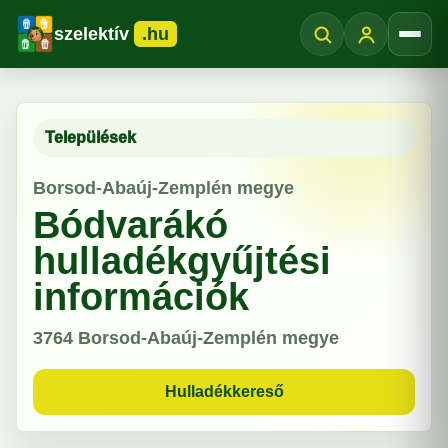
szelektív
.hu
Menü
Települések
Borsod-Abaúj-Zemplén megye
Bódvarákó
hulladékgyűjtési
információk
3764
Borsod-Abaúj-Zemplén megye
Hulladékkereső