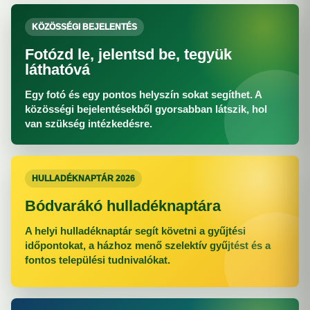
KÖZÖSSÉGI BEJELENTÉS
Fotózd le, jelentsd be, tegyük
láthatóvá
Egy fotó és egy pontos helyszín sokat segíthet. A
közösségi bejelentésekből gyorsabban látszik, hol
van szükség intézkedésre.
HULLADÉKNAPTÁR 2026
Bódvarákó hulladéknaptára
A helyi hulladéknaptár segít követni a gyűjtési
időpontokat, a házhoz menő szelektív gyűjtést és a
fontos települési tudnivalókat.