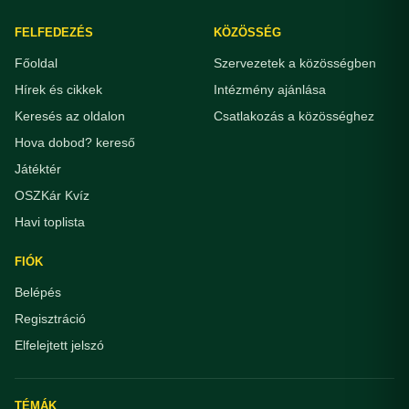
FELFEDEZÉS
KÖZÖSSÉG
Főoldal
Szervezetek a közösségben
Hírek és cikkek
Intézmény ajánlása
Keresés az oldalon
Csatlakozás a közösséghez
Hova dobod? kereső
Játéktér
OSZKár Kvíz
Havi toplista
FIÓK
Belépés
Regisztráció
Elfelejtett jelszó
TÉMÁK