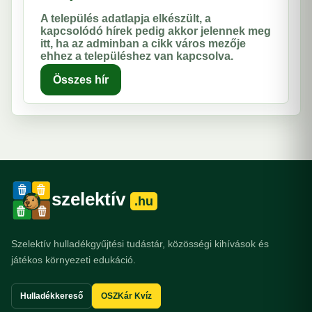
A település adatlapja elkészült, a
kapcsolódó hírek pedig akkor jelennek meg
itt, ha az adminban a cikk város mezője
ehhez a településhez van kapcsolva.
Összes hír
szelektív
.hu
Szelektív hulladékgyűjtési tudástár, közösségi kihívások és
játékos környezeti edukáció.
Hulladékkereső
OSZKár Kvíz