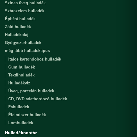
Színes üveg hulladék
Szárazelem hulladék
Építési hulladék
Zöld hulladék
Hulladékolaj
Gyógyszerhulladék
még több hulladéktipus
Italos kartondoboz hulladék
Gumihulladék
Textilhulladék
Hulladékvíz
Üveg, porcelán hulladék
CD, DVD adathordozó hulladék
Fahulladék
Élelmiszer hulladék
Lomhulladék
Hulladéknaptár