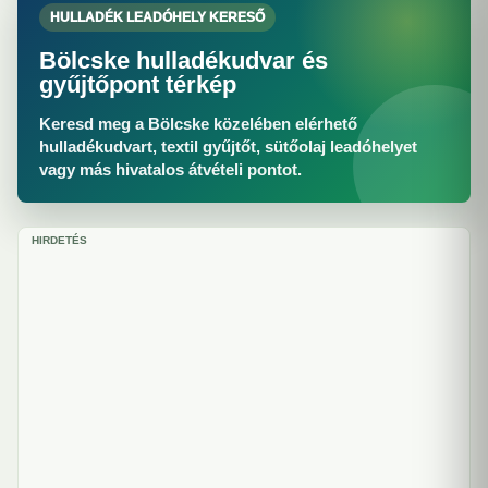
HULLADÉK LEADÓHELY KERESŐ
Bölcske hulladékudvar és
gyűjtőpont térkép
Keresd meg a Bölcske közelében elérhető
hulladékudvart, textil gyűjtőt, sütőolaj leadóhelyet
vagy más hivatalos átvételi pontot.
HIRDETÉS