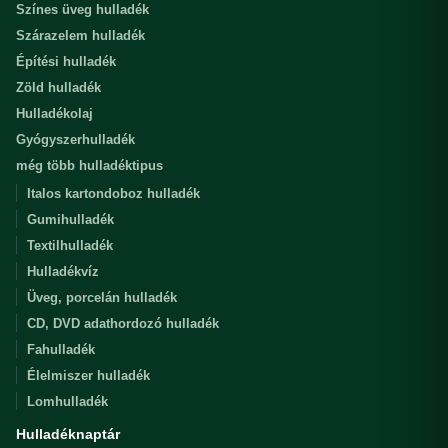
Színes üveg hulladék
Szárazelem hulladék
Építési hulladék
Zöld hulladék
Hulladékolaj
Gyógyszerhulladék
még több hulladéktipus
Italos kartondoboz hulladék
Gumihulladék
Textilhulladék
Hulladékvíz
Üveg, porcelán hulladék
CD, DVD adathordozó hulladék
Fahulladék
Élelmiszer hulladék
Lomhulladék
Hulladéknaptár