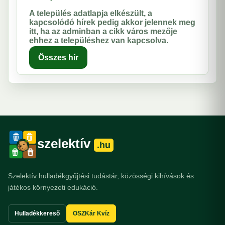
A település adatlapja elkészült, a
kapcsolódó hírek pedig akkor jelennek meg
itt, ha az adminban a cikk város mezője
ehhez a településhez van kapcsolva.
Összes hír
szelektív
.hu
Szelektív hulladékgyűjtési tudástár, közösségi kihívások és
játékos környezeti edukáció.
Hulladékkereső
OSZKár Kvíz