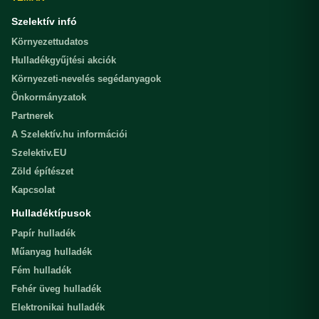
Szelektív infó
Környezettudatos
Hulladékgyűjtési akciók
Környezeti-nevelés segédanyagok
Önkormányzatok
Partnerek
A Szelektív.hu információi
Szelektiv.EU
Zöld építészet
Kapcsolat
Hulladéktípusok
Papír hulladék
Műanyag hulladék
Fém hulladék
Fehér üveg hulladék
Elektronikai hulladék