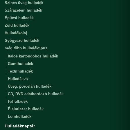
Színes üveg hulladék
Szárazelem hulladék
Építési hulladék
Zöld hulladék
Hulladékolaj
Gyógyszerhulladék
még több hulladéktipus
Italos kartondoboz hulladék
Gumihulladék
Textilhulladék
Hulladékvíz
Üveg, porcelán hulladék
CD, DVD adathordozó hulladék
Fahulladék
Élelmiszer hulladék
Lomhulladék
Hulladéknaptár