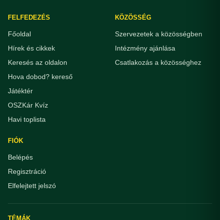
FELFEDEZÉS
KÖZÖSSÉG
Főoldal
Szervezetek a közösségben
Hírek és cikkek
Intézmény ajánlása
Keresés az oldalon
Csatlakozás a közösséghez
Hova dobod? kereső
Játéktér
OSZKár Kvíz
Havi toplista
FIÓK
Belépés
Regisztráció
Elfelejtett jelszó
TÉMÁK