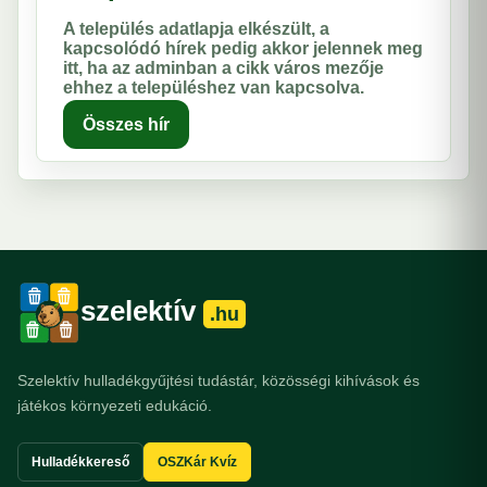
A település adatlapja elkészült, a
kapcsolódó hírek pedig akkor jelennek meg
itt, ha az adminban a cikk város mezője
ehhez a településhez van kapcsolva.
Összes hír
szelektív
.hu
Szelektív hulladékgyűjtési tudástár, közösségi kihívások és
játékos környezeti edukáció.
Hulladékkereső
OSZKár Kvíz