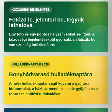
KÖZÖSSÉGI BEJELENTÉS
Fotózd le, jelentsd be, tegyük
láthatóvá
Egy fotó és egy pontos helyszín sokat segíthet. A
közösségi bejelentésekből gyorsabban látszik, hol
van szükség intézkedésre.
HULLADÉKNAPTÁR 2026
Bonyhádvarasd hulladéknaptára
A helyi hulladéknaptár segít követni a gyűjtési
időpontokat, a házhoz menő szelektív gyűjtést és a
fontos települési tudnivalókat.