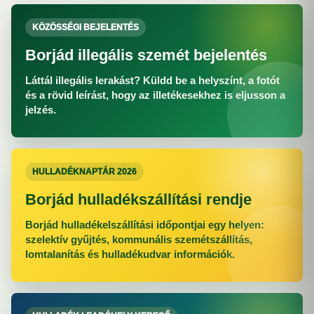
KÖZÖSSÉGI BEJELENTÉS
Borjád illegális szemét bejelentés
Láttál illegális lerakást? Küldd be a helyszínt, a fotót
és a rövid leírást, hogy az illetékesekhez is eljusson a
jelzés.
HULLADÉKNAPTÁR 2026
Borjád hulladékszállítási rendje
Borjád hulladékelszállítási időpontjai egy helyen:
szelektív gyűjtés, kommunális szemétszállítás,
lomtalanítás és hulladékudvar információk.