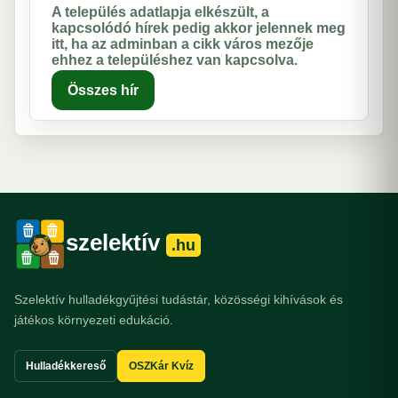
A település adatlapja elkészült, a
kapcsolódó hírek pedig akkor jelennek meg
itt, ha az adminban a cikk város mezője
ehhez a településhez van kapcsolva.
Összes hír
szelektív
.hu
Szelektív hulladékgyűjtési tudástár, közösségi kihívások és
játékos környezeti edukáció.
Hulladékkereső
OSZKár Kvíz