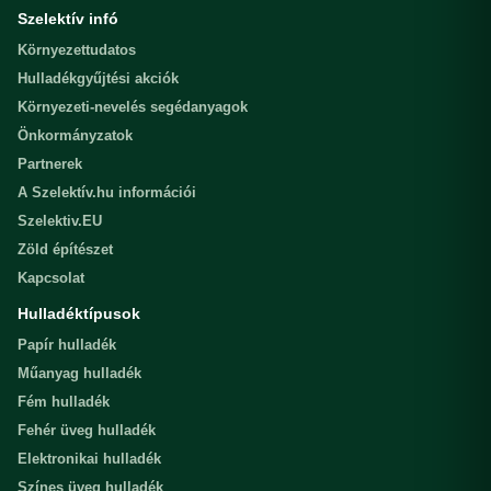
Szelektív infó
Környezettudatos
Hulladékgyűjtési akciók
Környezeti-nevelés segédanyagok
Önkormányzatok
Partnerek
A Szelektív.hu információi
Szelektiv.EU
Zöld építészet
Kapcsolat
Hulladéktípusok
Papír hulladék
Műanyag hulladék
Fém hulladék
Fehér üveg hulladék
Elektronikai hulladék
Színes üveg hulladék