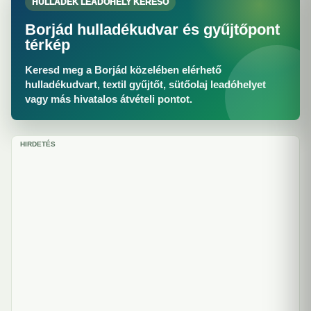
HULLADÉK LEADÓHELY KERESŐ
Borjád hulladékudvar és gyűjtőpont
térkép
Keresd meg a Borjád közelében elérhető
hulladékudvart, textil gyűjtőt, sütőolaj leadóhelyet
vagy más hivatalos átvételi pontot.
HIRDETÉS