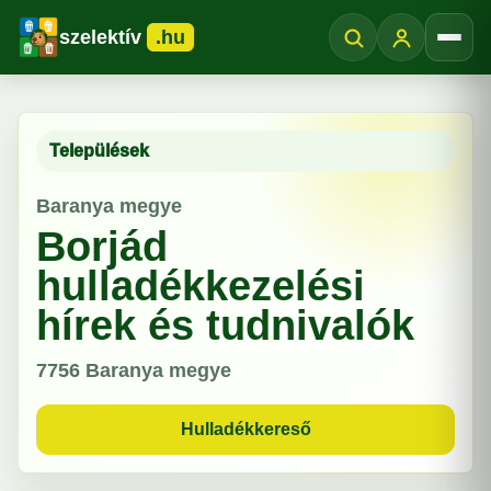
szelektív
.hu
Menü
Települések
Baranya megye
Borjád
hulladékkezelési
hírek és tudnivalók
7756
Baranya megye
Hulladékkereső