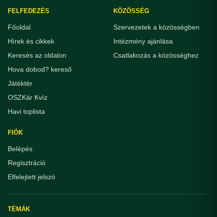
FELFEDEZÉS
KÖZÖSSÉG
Főoldal
Szervezetek a közösségben
Hírek és cikkek
Intézmény ajánlása
Keresés az oldalon
Csatlakozás a közösséghez
Hova dobod? kereső
Játéktér
OSZKár Kvíz
Havi toplista
FIÓK
Belépés
Regisztráció
Elfelejtett jelszó
TÉMÁK