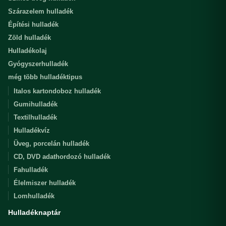
Szárazelem hulladék
Építési hulladék
Zöld hulladék
Hulladékolaj
Gyógyszerhulladék
még több hulladéktipus
Italos kartondoboz hulladék
Gumihulladék
Textilhulladék
Hulladékvíz
Üveg, porcelán hulladék
CD, DVD adathordozó hulladék
Fahulladék
Élelmiszer hulladék
Lomhulladék
Hulladéknaptár