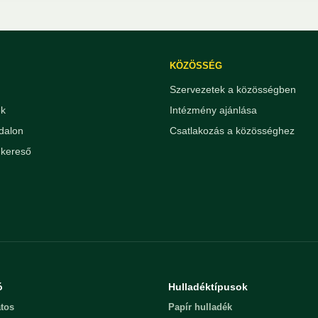
KÖZÖSSÉG
Szervezetek a közösségben
ek
Intézmény ajánlása
dalon
Csatlakozás a közösséghez
kereső
ó
Hulladéktípusok
tos
Papír hulladék