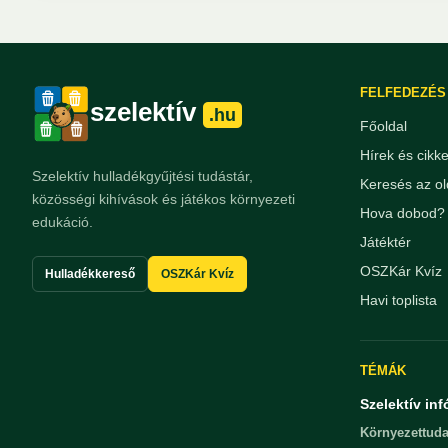
FELFEDEZÉS
szelektív
.hu
Főoldal
Hírek és cikk
Szelektív hulladékgyűjtési tudástár,
Keresés az ol
közösségi kihívások és játékos környezeti
Hova dobod? 
edukáció.
Játéktér
OSZKár Kvíz
Hulladékkereső
OSZKár Kvíz
Havi toplista
TÉMÁK
Szelektív inf
Környezettuda