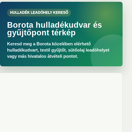
HULLADÉK LEADÓHELY KERESŐ
Borota hulladékudvar és
gyűjtőpont térkép
Keresd meg a Borota közelében elérhető
hulladékudvart, textil gyűjtőt, sütőolaj leadóhelyet
vagy más hivatalos átvételi pontot.