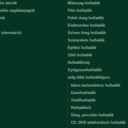
ési akciók
Műanyag hulladék
evelés segédanyagok
Fém hulladék
tok
Fehér üveg hulladék
Elektronikai hulladék
 információi
Színes üveg hulladék
Szárazelem hulladék
Építési hulladék
Zöld hulladék
Hulladékolaj
Gyógyszerhulladék
még több hulladéktipus
Italos kartondoboz hulladék
Gumihulladék
Textilhulladék
Hulladékvíz
Üveg, porcelán hulladék
CD, DVD adathordozó hulladék