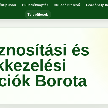
éktípusok
Hulladéknaptár
Hulladékkereső
Leadóhely k
Települések
znosítási és
kkezelési
ciók Borota