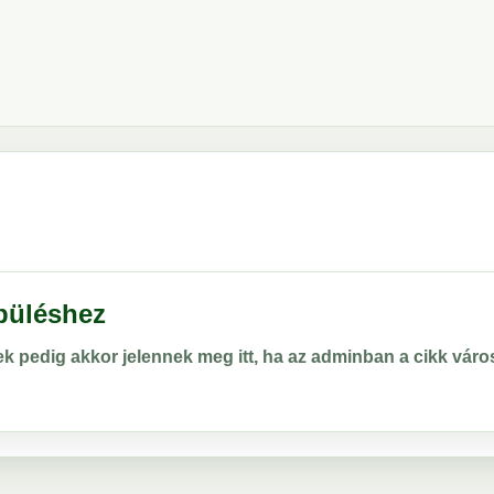
epüléshez
rek pedig akkor jelennek meg itt, ha az adminban a cikk vá