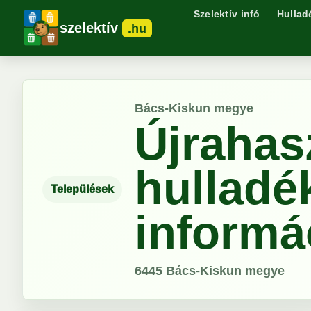
Szelektív infó
Hullad
szelektív
.hu
Bács-Kiskun megye
Újrahas
hulladé
Települések
informá
6445
Bács-Kiskun megye