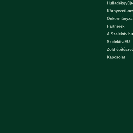
Hulladékgyűjt
Környezeti-n
Önkormányza
Partnerek
A Szelektív.hu
Szelektiv.EU
Zöld építészet
Kapcsolat