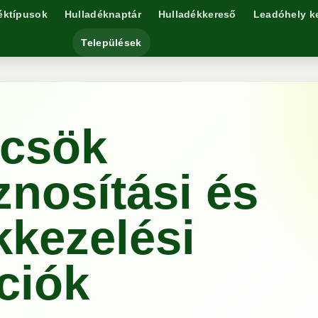
éktípusok
Hulladéknaptár
Hulladékkereső
Leadóhely k
Települések
rcsök
znosítási és
kkezelési
ciók