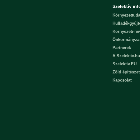
Szelektív inf
Környezettuda
Hulladékgyűjt
Környezeti-n
Önkormányza
Partnerek
A Szelektív.hu
Szelektiv.EU
Zöld építészet
Kapcsolat