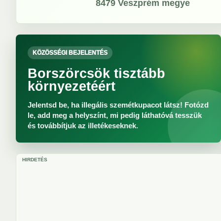
8479
Veszprém megye
KÖZÖSSÉGI BEJELENTÉS
Borszörcsök tisztább
környezetéért
Jelentsd be, ha illegális szemétkupacot látsz! Fotózd
le, add meg a helyszínt, mi pedig láthatóvá tesszük
és továbbítjuk az illetékeseknek.
HIRDETÉS