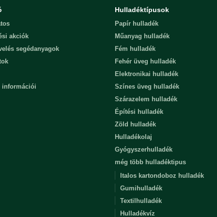
ó
Hulladéktípusok
tos
Papír hulladék
ési akciók
Műanyag hulladék
evelés segédanyagok
Fém hulladék
tok
Fehér üveg hulladék
Elektronikai hulladék
 információi
Színes üveg hulladék
Szárazelem hulladék
Építési hulladék
Zöld hulladék
Hulladékolaj
Gyógyszerhulladék
még több hulladéktipus
Italos kartondoboz hulladék
Gumihulladék
Textilhulladék
Hulladékvíz