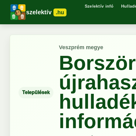
Szelektív infó
Hullad
szelektív
.hu
Veszprém megye
Borszö
újrahas
Települések
hulladé
informá