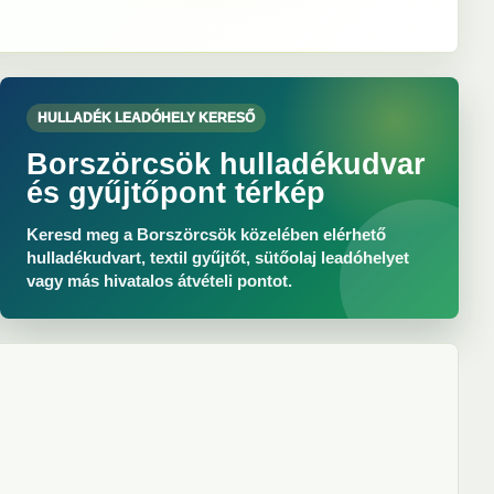
HULLADÉK LEADÓHELY KERESŐ
Borszörcsök hulladékudvar
és gyűjtőpont térkép
Keresd meg a Borszörcsök közelében elérhető
hulladékudvart, textil gyűjtőt, sütőolaj leadóhelyet
vagy más hivatalos átvételi pontot.