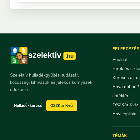
FELFEDEZÉS
szelektív
.hu
Főoldal
Hírek és cikk
Szelektív hulladékgyűjtési tudástár,
Keresés az ol
közösségi kihívások és játékos környezeti
Hova dobod? 
edukáció.
Játéktér
OSZKár Kvíz
Hulladékkereső
OSZKár Kvíz
Havi toplista
TÉMÁK