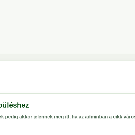
epüléshez
rek pedig akkor jelennek meg itt, ha az adminban a cikk vá