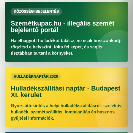
KÖZÖSSÉGI BEJELENTÉS
Szemétkupac.hu - illegális szemét
bejelentő portál
Ha elhagyott hulladékot találsz, ne csak bosszankodj:
rögzítsd a helyszínt, tölts fel képet, és segíts
tisztábban tartani a környéket.
HULLADÉKNAPTÁR 2026
Hulladékszállítási naptár - Budapest
XI. kerület
Gyors áttekintés a helyi hulladékszállításról: szelektív
hulladék, szemétszállítás, lomtalanítás és hasznos
gyűjtési információk.