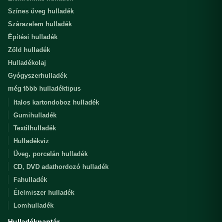
Színes üveg hulladék
Szárazelem hulladék
Építési hulladék
Zöld hulladék
Hulladékolaj
Gyógyszerhulladék
még több hulladéktipus
Italos kartondoboz hulladék
Gumihulladék
Textilhulladék
Hulladékvíz
Üveg, porcelán hulladék
CD, DVD adathordozó hulladék
Fahulladék
Élelmiszer hulladék
Lomhulladék
Hulladéknaptár