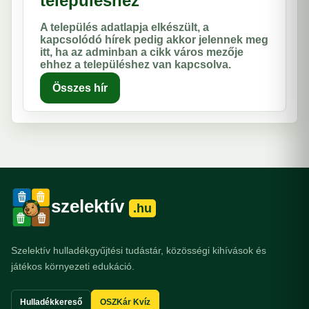
településhez
A település adatlapja elkészült, a
kapcsolódó hírek pedig akkor jelennek meg
itt, ha az adminban a cikk város mezője
ehhez a településhez van kapcsolva.
Összes hír
szelektív
.hu
Szelektív hulladékgyűjtési tudástár, közösségi kihívások és
játékos környezeti edukáció.
Hulladékkereső
OSZKár Kvíz