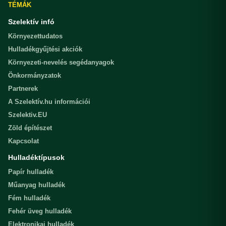
TÉMÁK
Szelektív infó
Környezettudatos
Hulladékgyűjtési akciók
Környezeti-nevelés segédanyagok
Önkormányzatok
Partnerek
A Szelektív.hu információi
Szelektiv.EU
Zöld építészet
Kapcsolat
Hulladéktípusok
Papír hulladék
Műanyag hulladék
Fém hulladék
Fehér üveg hulladék
Elektronikai hulladék